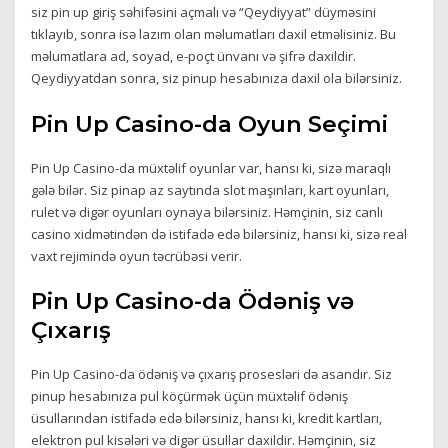
siz pin up giriş səhifəsini açmalı və “Qeydiyyat” düyməsini
tıklayıb, sonra isə lazım olan məlumatları daxil etməlisiniz. Bu
məlumatlara ad, soyad, e-poçt ünvanı və şifrə daxildir.
Qeydiyyatdan sonra, siz pinup hesabınıza daxil ola bilərsiniz.
Pin Up Casino-da Oyun Seçimi
Pin Up Casino-da müxtəlif oyunlar var, hansı ki, sizə maraqlı
gələ bilər. Siz pinap az saytında slot maşınları, kart oyunları,
rulet və digər oyunları oynaya bilərsiniz. Həmçinin, siz canlı
casino xidmətindən də istifadə edə bilərsiniz, hansı ki, sizə real
vaxt rejimində oyun təcrübəsi verir.
Pin Up Casino-da Ödəniş və
Çıxarış
Pin Up Casino-da ödəniş və çıxarış prosesləri də asandır. Siz
pinup hesabınıza pul köçürmək üçün müxtəlif ödəniş
üsullarından istifadə edə bilərsiniz, hansı ki, kredit kartları,
elektron pul kisələri və digər üsullar daxildir. Həmçinin, siz