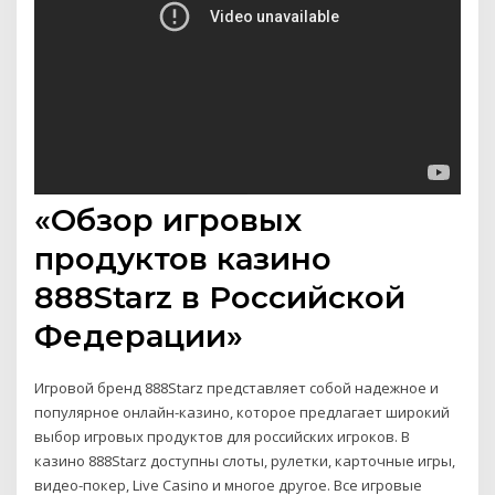
«Обзор игровых
продуктов казино
888Starz в Российской
Федерации»
Игровой бренд 888Starz представляет собой надежное и
популярное онлайн-казино, которое предлагает широкий
выбор игровых продуктов для российских игроков. В
казино 888Starz доступны слоты, рулетки, карточные игры,
видео-покер, Live Casino и многое другое. Все игровые