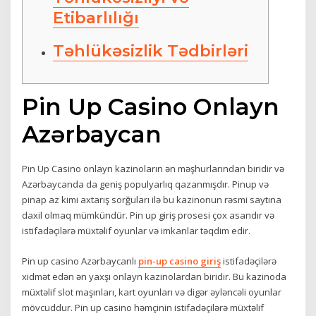
Etibarlılığı
Təhlükəsizlik Tədbirləri
Pin Up Casino Onlayn
Azərbaycan
Pin Up Casino onlayn kazinoların ən məşhurlarından biridir və
Azərbaycanda da geniş populyarlıq qazanmışdır. Pinup və
pinap az kimi axtarış sorğuları ilə bu kazinonun rəsmi saytına
daxil olmaq mümkündür. Pin up giriş prosesi çox asandır və
istifadəçilərə müxtəlif oyunlar və imkanlar təqdim edir.
Pin up casino Azərbaycanlı
pin-up casino giriş
istifadəçilərə
xidmət edən ən yaxşı onlayn kazinolardan biridir. Bu kazinoda
müxtəlif slot maşınları, kart oyunları və digər əyləncəli oyunlar
mövcuddur. Pin up casino həmçinin istifadəçilərə müxtəlif