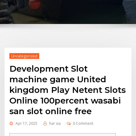
Uncategorized
Development Slot
machine game United
kingdom Play Netent Slots
Online 100percent wasabi
san slot online free
Apr 17, 2025
har sia
0 Comment