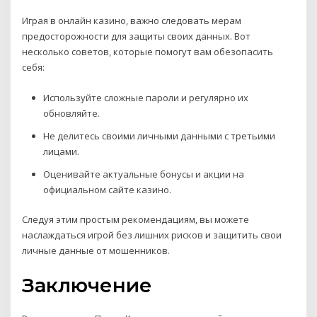
Играя в онлайн казино, важно следовать мерам
предосторожности для защиты своих данных. Вот
несколько советов, которые помогут вам обезопасить
себя:
Используйте сложные пароли и регулярно их
обновляйте.
Не делитесь своими личными данными с третьими
лицами.
Оценивайте актуальные бонусы и акции на
официальном сайте казино.
Следуя этим простым рекомендациям, вы можете
наслаждаться игрой без лишних рисков и защитить свои
личные данные от мошенников.
Заключение