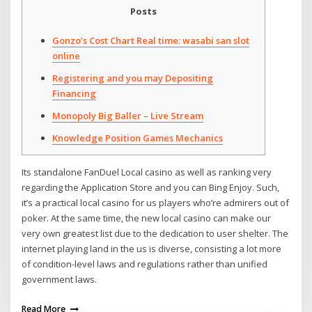
Posts
Gonzo’s Cost Chart Real time: wasabi san slot
online
Registering and you may Depositing
Financing
Monopoly Big Baller – Live Stream
Knowledge Position Games Mechanics
Its standalone FanDuel Local casino as well as ranking very
regarding the Application Store and you can Bing Enjoy. Such,
it’s a practical local casino for us players who’re admirers out of
poker. At the same time, the new local casino can make our
very own greatest list due to the dedication to user shelter. The
internet playing land in the us is diverse, consisting a lot more
of condition-level laws and regulations rather than unified
government laws.
Read More