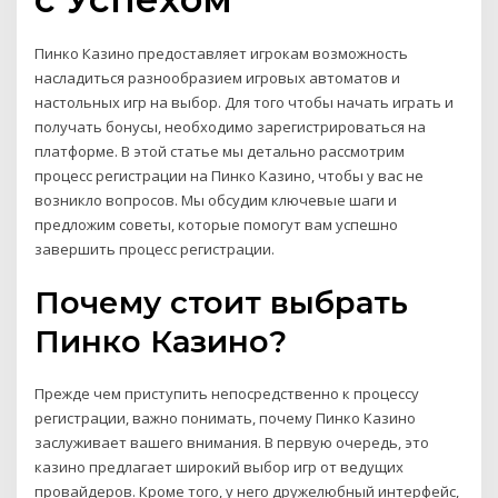
Пинко Казино предоставляет игрокам возможность
насладиться разнообразием игровых автоматов и
настольных игр на выбор. Для того чтобы начать играть и
получать бонусы, необходимо зарегистрироваться на
платформе. В этой статье мы детально рассмотрим
процесс регистрации на Пинко Казино, чтобы у вас не
возникло вопросов. Мы обсудим ключевые шаги и
предложим советы, которые помогут вам успешно
завершить процесс регистрации.
Почему стоит выбрать
Пинко Казино?
Прежде чем приступить непосредственно к процессу
регистрации, важно понимать, почему Пинко Казино
заслуживает вашего внимания. В первую очередь, это
казино предлагает широкий выбор игр от ведущих
провайдеров. Кроме того, у него дружелюбный интерфейс,