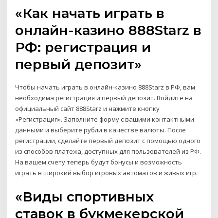
«Как начать играть в
онлайн-казино 888Starz в
РФ: регистрация и
первый депозит»
Чтобы начать играть в онлайн-казино 888Starz в РФ, вам
необходима регистрация и первый депозит. Войдите на
официальный сайт 888Starz и нажмите кнопку
«Регистрация». Заполните форму с вашими контактными
данными и выберите рубли в качестве валюты. После
регистрации, сделайте первый депозит с помощью одного
из способов платежа, доступных для пользователей из РФ.
На вашем счету теперь будут бонусы и возможность
играть в широкий выбор игровых автоматов и живых игр.
«Виды спортивных
ставок в букмекерской