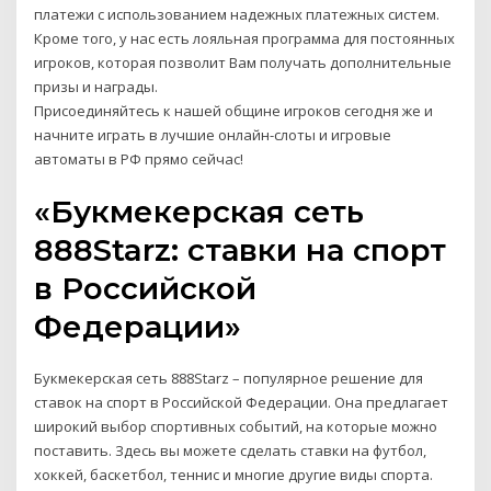
платежи с использованием надежных платежных систем.
Кроме того, у нас есть лояльная программа для постоянных
игроков, которая позволит Вам получать дополнительные
призы и награды.
Присоединяйтесь к нашей общине игроков сегодня же и
начните играть в лучшие онлайн-слоты и игровые
автоматы в РФ прямо сейчас!
«Букмекерская сеть
888Starz: ставки на спорт
в Российской
Федерации»
Букмекерская сеть 888Starz – популярное решение для
ставок на спорт в Российской Федерации. Она предлагает
широкий выбор спортивных событий, на которые можно
поставить. Здесь вы можете сделать ставки на футбол,
хоккей, баскетбол, теннис и многие другие виды спорта.