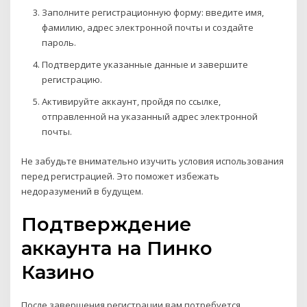
Заполните регистрационную форму: введите имя,
фамилию, адрес электронной почты и создайте
пароль.
Подтвердите указанные данные и завершите
регистрацию.
Активируйте аккаунт, пройдя по ссылке,
отправленной на указанный адрес электронной
почты.
Не забудьте внимательно изучить условия использования
перед регистрацией. Это поможет избежать
недоразумений в будущем.
Подтверждение
аккаунта на Пинко
Казино
После завершения регистрации вам потребуется