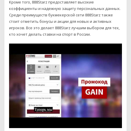
Кроме того, 888Starz предоставляет высокие
коэффициенты и надежную защиту персональных данных.
Среди преимуществ букмекерской сети 888Starz также
стоит отметить бонусы и акции для новых и активных
игроков. Все это делает 888Starz лучшим выбором для тех,
кто хочет делать ставки на спорт в России.