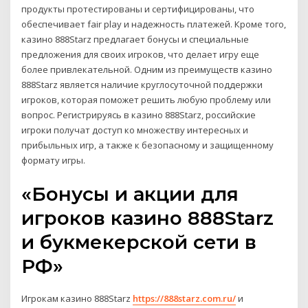
продукты протестированы и сертифицированы, что
обеспечивает fair play и надежность платежей. Кроме того,
казино 888Starz предлагает бонусы и специальные
предложения для своих игроков, что делает игру еще
более привлекательной. Одним из преимуществ казино
888Starz является наличие круглосуточной поддержки
игроков, которая поможет решить любую проблему или
вопрос. Регистрируясь в казино 888Starz, российские
игроки получат доступ ко множеству интересных и
прибыльных игр, а также к безопасному и защищенному
формату игры.
«Бонусы и акции для
игроков казино 888Starz
и букмекерской сети в
РФ»
Игрокам казино 888Starz
https://888starz.com.ru/
и