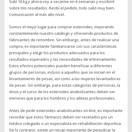
Subí 16 kg y ahora voy a secarme en 6 semanas y escribiré
sobre mis resultados. Recibí el pedido, todo salió muy bien.
Comunicación al más alto nivel.
Somos el mejor lugar para comprar esteroides, mejorando
constantemente nuestro catálogo y ofreciendo productos de
fabricantes de renombre. Sin embargo, antes de realizar una
compra, es importante familiarizarse con sus características
principales y elegir los productos adecuados para los
resultados esperados y las necesidades de entrenamiento.
Estos efectos potenciales pueden beneficiar a diferentes
grupos de personas, incluso a aquellos que se inician en el
levantamiento de pesas, así como a las mujeres levantadoras
de pesas. Sin embargo, para estas categorías de personas, la
dosis y el curso de los esteroides anabolizantes deben ser
menores que para los hombres y los atletas profesionales.
Antes de pedir esteroides anabolizantes on-line, es importante
recordar que estos fármacos deben ser recetados por un
médico colegiado o un especialista en rehabilitación deportiva.
De lo contrario, existe un riesgo importante de perjudicar la