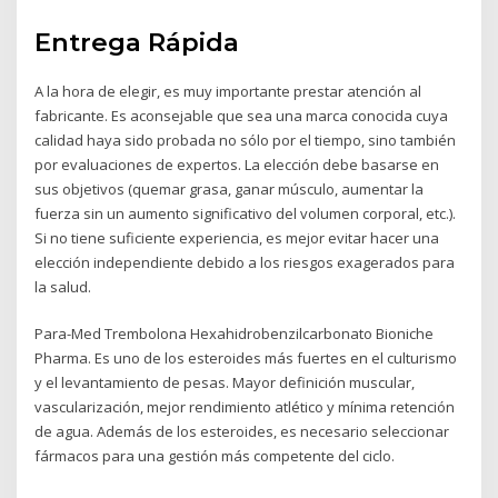
Entrega Rápida
A la hora de elegir, es muy importante prestar atención al
fabricante. Es aconsejable que sea una marca conocida cuya
calidad haya sido probada no sólo por el tiempo, sino también
por evaluaciones de expertos. La elección debe basarse en
sus objetivos (quemar grasa, ganar músculo, aumentar la
fuerza sin un aumento significativo del volumen corporal, etc.).
Si no tiene suficiente experiencia, es mejor evitar hacer una
elección independiente debido a los riesgos exagerados para
la salud.
Para-Med Trembolona Hexahidrobenzilcarbonato Bioniche
Pharma. Es uno de los esteroides más fuertes en el culturismo
y el levantamiento de pesas. Mayor definición muscular,
vascularización, mejor rendimiento atlético y mínima retención
de agua. Además de los esteroides, es necesario seleccionar
fármacos para una gestión más competente del ciclo.