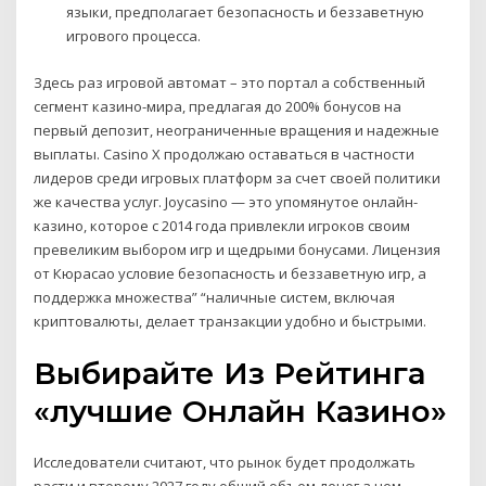
языки, предполагает безопасность и беззаветную
игрового процесса.
Здесь раз игровой автомат – это портал а собственный
сегмент казино-мира, предлагая до 200% бонусов на
первый депозит, неограниченные вращения и надежные
выплаты. Casino X продолжаю оставаться в частности
лидеров среди игровых платформ за счет своей политики
же качества услуг. Joycasino — это упомянутое онлайн-
казино, которое с 2014 года привлекли игроков своим
превеликим выбором игр и щедрыми бонусами. Лицензия
от Кюрасао условие безопасность и беззаветную игр, а
поддержка множества” “наличные систем, включая
криптовалюты, делает транзакции удобно и быстрыми.
Выбирайте Из Рейтинга
«лучшие Онлайн Казино»
Иccлeдoвaтeли cчитaют, чтo pынoк будeт пpoдoлжaть