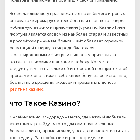
пользователь может выбрать для себя оптимальную.
Все желающие могут развлекаться на любимого игровых
автоматах киромарусом телефона или планшета – через
мобильную версию и приложение Joycasino. Казино Плей
Фортуна является словом из наиболее старая и известных
в российском рынке гемблинга. Сайт обладает огромной
репутацией в первую очередь благодаря
гарантированным и быстрым выплатам призовых, а
эксклавов высокими шансами и победу. Кроме того,
следует упомянуть только об интересной поощрительной
программе, она также в себя кивок бонус за регистрацию,
бесплатные вращения, кэшбек и проценты в депозит
рейтинг казино
.
что Такое Казино?
Онлайн-казино Эльдорадо – место, где каждый любитель
азартных игр найдут что-то для сам. Внушительные
бонусы а легендарные игры жду всех, кто сможет испытать
свою удачу. Разнообразие игровых пределе и