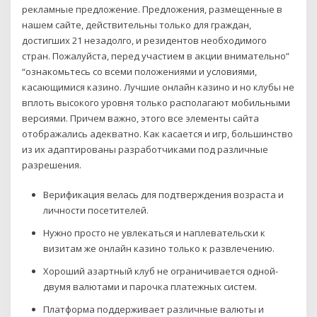
рекламные предложение. Предложения, размещенные в
нашем сайте, действительны только для граждан,
достигших 21 незадолго, и резидентов необходимого
стран. Пожалуйста, перед участием в акции внимательно”
“ознакомьтесь со всеми положениями и условиями,
касающимися казино. Лучшие онлайн казино и но клубы не
вплоть высокого уровня только располагают мобильными
версиями. Причем важно, этого все элементы сайта
отображались адекватно. Как касается и игр, большинство
из их адаптированы разработчиками под различные
разрешения.
Верификация велась для подтверждения возраста и
личности посетителей.
Нужно просто не увлекаться и наплевательски к
визитам же онлайн казино только к развлечению.
Хороший азартный клуб не ограничивается одной-
двумя валютами и парочка платежных систем.
Платформа поддерживает различные валюты и