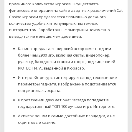
приличного количества игроков. Осуществлять
финансовые операции на сайте азартных развлечений Cat
Casino игрокам предлагается с помощью должного
количества удобных и популярных платежных
инструментам. Заработанные выигрыши неизменно
выводятся не меньше, чем двое дней.
Казино предлагает широкий ассортимент одним
более чем 2900 игр, включая слоты, видеопокер,
рулетку, блэкджек и ставки и спорт, под лицензией
RIOTECH N. V., выданной в Кюрасао.
Интерфейс ресурса интегрируется под технические
параметры гаджета, изображение подстраивается
под диагональ экрана.
В протяжении двух лет она” “всегда попадает в
государственный ТОП-100 лучших игр в Интернете.
А список вошли и самые достойные площадки, а не
скриптовые казино.