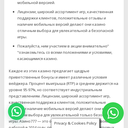
мобильной версией.
Лицензии, широкий ассортимент игр, качественная
поддержки клиентов, положительные отзывы и
наличие мобильных версий делают они казино
отличным выбора для увлекательной а безопасной
игры.
Пожалуйста, ним участием в акции внимательно”
“ознакомьтесь со всеми положениями и условиями,
касающимися казино.
Каждое из этих казино предлагает щедрые
приветственные бонусы и имеет различные условия
вейджера. Процент выигрыша (RTP) а среднем держится на
уровне 95-97%, но соответствует индустриальным
представлениям. Лицензии, широкий ассортимент игр,
качественная поддержка клиентов, положительные
отзывы и наличие мобильных версий делают они казино
отличным выбора для увлекательной только безопасной
игры. Азино777 — это онлайн-казино, начавшее свою
Privacy & Cookies Policy
работой в 2014 году, предлагающее игрокам 390 игровых