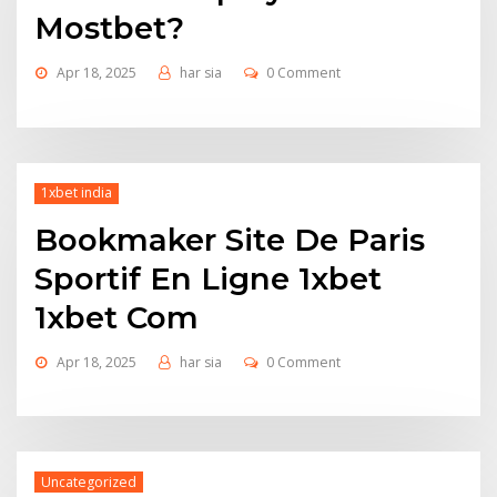
Mostbet?
Apr 18, 2025
har sia
0 Comment
1xbet india
Bookmaker Site De Paris
Sportif En Ligne 1xbet
1xbet Com
Apr 18, 2025
har sia
0 Comment
Uncategorized