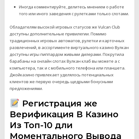
Иногда комментируйте, делитесь мнением о работе
того или иного заведения с рулетками только слотами.
Обладателям высокой игровых статусов же Vulcan Club
доступны дополнительные привилегии. Помимо
традиционных игровых автоматов, рулетки и карточных
развлечений, в ассортименте виртуального казино Вулкан
доступны игры пиппардом живыми дилерами. Покрутила
барабаны на онлайн слотах Вулкан клаб вы можете а с
компьютера, так и с мобильного телефона или планшета.
Джойказино привлекает уделялось потенциальных
клиентов же первую очередь щедрыми бонусными
предложениями.
Регистрация же
Верификация В Казино
Из Топ-10 дли
Моментального Вывода