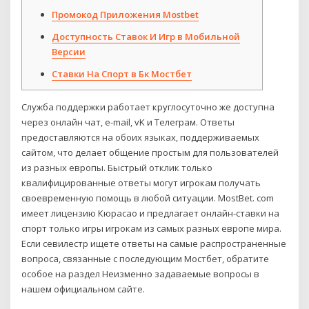
Промокод Приложения Mostbet
Доступность Ставок И Игр в Мобильной
Версии
Ставки На Спорт в Бк Мостбет
Служба поддержки работает круглосуточно же доступна
через онлайн чат, e-mail, vK и Телеграм. Ответы
предоставляются на обоих языках, поддерживаемых
сайтом, что делает общение простым для пользователей
из разных европы. Быстрый отклик только
квалифицированные ответы могут игрокам получать
своевременную помощь в любой ситуации. MostBet. com
имеет лицензию Кюрасао и предлагает онлайн-ставки на
спорт только игры игрокам из самых разных европе мира.
Если севилестр ищете ответы на самые распространенные
вопроса, связанные с последующим Мостбет, обратите
особое на раздел Неизменно задаваемые вопросы в
нашем официальном сайте.