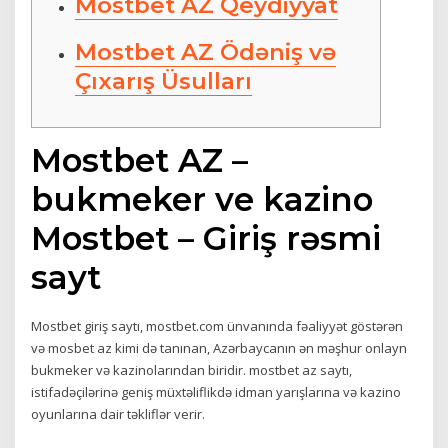
Mostbet AZ Qeydiyyat
Mostbet AZ Ödəniş və
Çıxarış Üsulları
Mostbet AZ –
bukmeker ve kazino
Mostbet – Giriş rəsmi
sayt
Mostbet giriş saytı, mostbet.com ünvanında fəaliyyət göstərən
və mosbet az kimi də tanınan, Azərbaycanın ən məşhur onlayn
bukmeker və kazinolarından biridir. mostbet az saytı,
istifadəçilərinə geniş müxtəliflikdə idman yarışlarına və kazino
oyunlarına dair təkliflər verir.