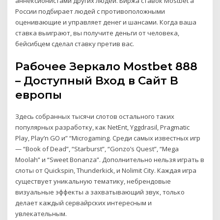
аннексионистами других людей. Биржа ставок Mostbet а
России подбирает людей с противоположными
оценивающие и управляет денег и шансами. Когда ваша
ставка выиграют, вы получите деньги от человека,
бейсибцем сделал ставку претив вас.
Рабочее Зеркало Mostbet 888
– Доступный Вход в Сайт В
европы
Здесь собранных тысячи слотов остального таких
популярных разработку, как NetEnt, Yggdrasil, Pragmatic
Play, Play’n GO и” “Microgaming. Среди самых известных игр
— “Book of Dead”, “Starburst”, “Gonzo’s Quest”, “Mega
Moolah” и “Sweet Bonanza”. Дополнительно нельзя играть в
слоты от Quickspin, Thunderkick, и Nolimit City. Каждая игра
существует уникальную тематику, небрендовые
визуальные эффекты а захватывающий звук, только
делает каждый сервайрских интересным и
увлекательным.