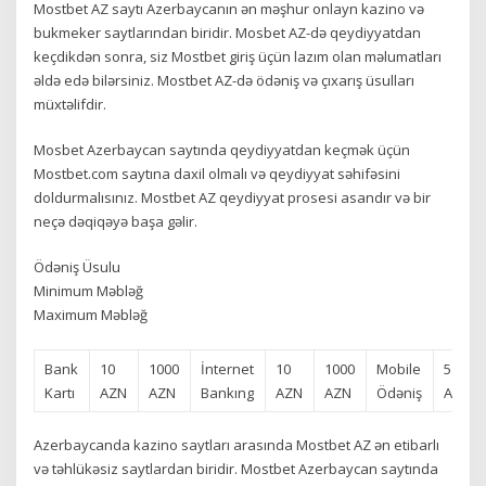
Mostbet AZ saytı Azerbaycanın ən məşhur onlayn kazino və
bukmeker saytlarından biridir. Mosbet AZ-də qeydiyyatdan
keçdikdən sonra, siz Mostbet giriş üçün lazım olan məlumatları
əldə edə bilərsiniz. Mostbet AZ-də ödəniş və çıxarış üsulları
müxtəlifdir.
Mosbet Azerbaycan saytında qeydiyyatdan keçmək üçün
Mostbet.com saytına daxil olmalı və qeydiyyat səhifəsini
doldurmalısınız. Mostbet AZ qeydiyyat prosesi asandır və bir
neçə dəqiqəyə başa gəlir.
Ödəniş Üsulu
Minimum Məbləğ
Maximum Məbləğ
Bank
10
1000
İnternet
10
1000
Mobile
5
Kartı
AZN
AZN
Bankıng
AZN
AZN
Ödəniş
AZN
Azerbaycanda kazino saytları arasında Mostbet AZ ən etibarlı
və təhlükəsiz saytlardan biridir. Mostbet Azerbaycan saytında