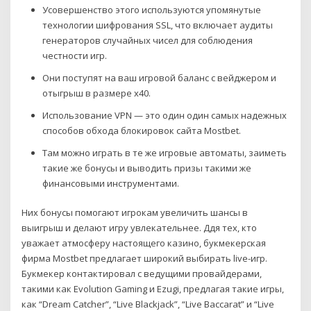
Усовершенство этого используются упомянутые
технологии шифрования SSL, что включает аудиты
генераторов случайных чисел для соблюдения
честности игр.
Они поступят на ваш игровой баланс с вейджером и
отыгрыш в размере х40.
Использование VPN — это один один самых надежных
способов обхода блокировок сайта Mostbet.
Там можно играть в те же игровые автоматы, заиметь
такие же бонусы и выводить призы такими же
финансовыми инструментами.
Них бонусы помогают игрокам увеличить шансы в
выигрыш и делают игру увлекательнее. Ддя тех, кто
уважает атмосферу настоящего казино, букмекерская
фирма Mostbet предлагает широкий выбирать live-игр.
Букмекер контактировал с ведущими провайдерами,
такими как Evolution Gaming и Ezugi, предлагая такие игры,
как “Dream Catcher”, “Live Blackjack”, “Live Baccarat” и “Live