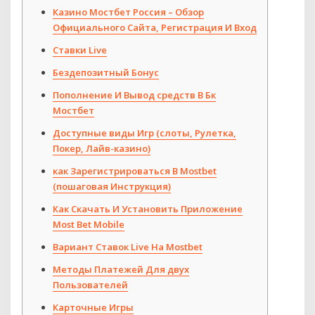
Казино Мостбет Россия – Обзор
Официального Сайта, Регистрация И Вход
Ставки Live
Бездепозитный Бонус
Пополнение И Вывод средств В Бк
Мостбет
Доступные виды Игр (слоты, Рулетка,
Покер, Лайв-казино)
как Зарегистрироваться В Mostbet
(пошаговая Инструкция)
Как Скачать И Установить Приложение
Most Bet Mobile
Вариант Ставок Live На Mostbet
Методы Платежей Для двух
Пользователей
Карточные Игры