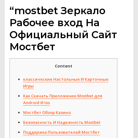
“mostbet Зеркало
Рабочее вход На
Официальный Сайт
Мостбет
Content
классические Настольные И Карточные
Игры
Как Скачать Приложение Mostbet для
Android И Ios
Мостбет Обзор Казино
Безопасность И Надежность Mostbet
Поддержка Пользователей Мостбет