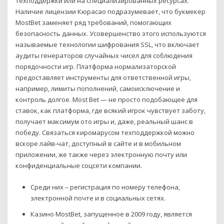
техподдержки или на специализированных ресурсах.
Наличие лицензии Кюрасао подразумевает, что букмекер
MostBet заменяет ряд требований, помогающих
безопасность данных. Усовершенство этого используются
называемые технологии шифрования SSL, что включает
аудиты генераторов случайных чисел для соблюдения
порядочности игр. Платформа нормализаторской
предоставляет инструменты для ответственной игры,
например, лимиты пополнений, самоисключение и
контроль долгое. Most Bet — не просто подобающее для
ставок, как платформа, где всякий игрок чувствует заботу,
получает максимум ото игры и, даже, реальный шанс в
победу. Связаться киромарусом техподдержкой можно
вскоре лайв-чат, доступный в сайте и в мобильном
приложении, же также через электронную почту или
конфиденциальные соцсети компании.
Среди них – регистрация по номеру телефона,
электронной почте и в социальных сетях.
Казино MostBet, запущенное в 2009 году, является