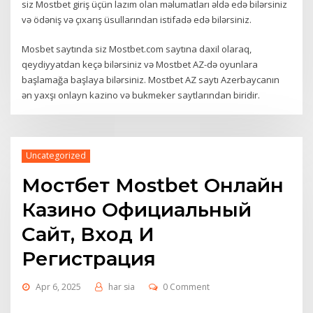
siz Mostbet giriş üçün lazım olan məlumatları əldə edə bilərsiniz
və ödəniş və çıxarış üsullarından istifadə edə bilərsiniz.
Mosbet saytında siz Mostbet.com saytına daxil olaraq,
qeydiyyatdan keçə bilərsiniz və Mostbet AZ-də oyunlara
başlamağa başlaya bilərsiniz. Mostbet AZ saytı Azerbaycanın
ən yaxşı onlayn kazino və bukmeker saytlarından biridir.
Uncategorized
Мостбет Mostbet Онлайн
Казино Официальный
Сайт, Вход И
Регистрация
Apr 6, 2025
har sia
0 Comment