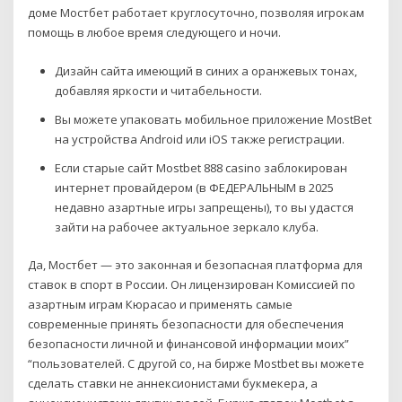
доме Мостбет работает круглосуточно, позволяя игрокам
помощь в любое время следующего и ночи.
Дизайн сайта имеющий в синих а оранжевых тонах,
добавляя яркости и читабельности.
Вы можете упаковать мобильное приложение MostBet
на устройства Android или iOS также регистрации.
Если старые сайт Mostbet 888 casino заблокирован
интернет провайдером (в ФЕДЕРАЛЬНЫМ в 2025
недавно азартные игры запрещены), то вы удастся
зайти на рабочее актуальное зеркало клуба.
Да, Мостбет — это законная и безопасная платформа для
ставок в спорт в России. Он лицензирован Комиссией по
азартным играм Кюрасао и применять самые
современные принять безопасности для обеспечения
безопасности личной и финансовой информации моих”
“пользователей. С другой со, на бирже Mostbet вы можете
сделать ставки не аннексионистами букмекера, а