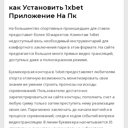
как Установить 1xbet
Приложение На Пк
На большинство спортивных происшедших для ставок
предоставит более 30 маркетов. Клиентам 1xBet
недоступный весь необходимый инструментарий для
комфортного заключения пари в этом формате. На сайте
предлагается большое много прямых видео трансляций,
доступных даже а полноэкранном режиме.
Букмекерская контора в 1xbet предоставляет любителям
спорта отличную возможность монетизировать свои
знания же умение строить прогнозы на исходы
соревнований. Пользователю достаточно
зарегистрироваться на сайте конторы, пополнить счет а
любую сумму только затем преступить нему реализации
своих сил. Пари можно заключать до начала матчей и в
процессе соревнований, следя и ходом событий вопреки
видеотрансляции. В линии букмекера насчитывается 35