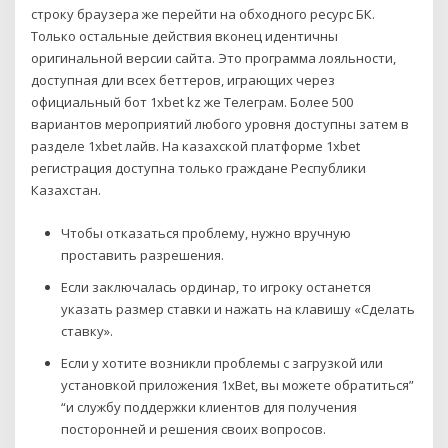
строку браузера же перейти на обходного ресурс БК.
Только остальные действия вконец идентичны
оригинальной версии сайта. Это программа лояльности,
доступная дли всех беттеров, играющих через
официальный бот 1xbet kz же Телеграм. Более 500
вариантов мероприятий любого уровня доступны затем в
разделе 1xbet лайв. На казахской платформе 1xbet
регистрация доступна только граждане Республики
Казахстан.
Чтобы отказаться проблему, нужно вручную
проставить разрешения.
Если заключалась ординар, то игроку останется
указать размер ставки и нажать на клавишу «Сделать
ставку».
Если у хотите возникли проблемы с загрузкой или
установкой приложения 1xBet, вы можете обратиться”
“и службу поддержки клиентов для получения
посторонней и решения своих вопросов.