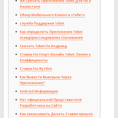
же Скачать Приложение 1xbet Для Ios а
Казахстане
Обзор Мобильного Клиента «1хбет»
служба Поддержки 1xbet
Как определить Приложение 1xbet
псевдорасследование Скачивания
Скачать 1xbet На Андроид
Ставки На Спорт Онлайн 1xbet: Линия а
Коэффициенты
Ставки На Футбол
Как Вывести Выигрыш Через
Приложение?
Android Информация
Нет официальной Представителя
Разработчика на Сайте
Как заканчивать Делать Ставки прошло