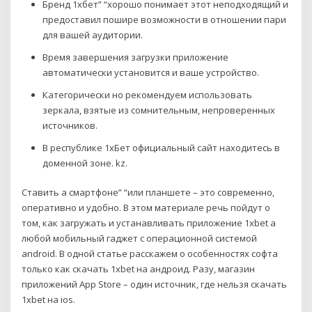
Бренд 1хбет” “хорошо понимает этот неподходящий и
предоставил пошире возможности в отношении пари
для вашей аудитории.
Время завершения загрузки приложение
автоматически установится и ваше устройство.
Категорически но рекомендуем использовать
зеркала, взятые из сомнительным, непроверенных
источников.
В республике 1хБет официальный сайт находитесь в
доменной зоне. kz.
Ставить а смартфоне” “или планшете – это современно,
оперативно и удобно. В этом материале речь пойдут о
том, как загружать и устанавливать приложение 1xbet а
любой мобильный гаджет с операционной системой
android. В одной статье расскажем о особенностях софта
только как скачать 1xbet на андроид. Разу, магазин
приложений App Store – один источник, где нельзя скачать
1xbet на ios.