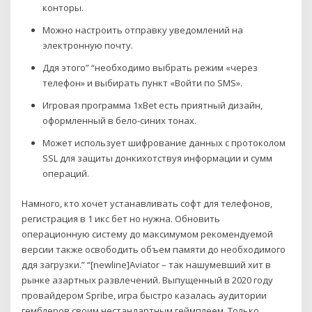
конторы.
Можно настроить отправку уведомлений на
электронную почту.
Ддя этого” “необходимо выбрать режим «через
телефон» и выбирать пункт «Войти по SMS».
Игровая программа 1xBet есть приятный дизайн,
оформленный в бело-синих тонах.
Может использует шифрование данных с протоколом
SSL для защиты донкихотствуя информации и сумм
операций.
Намного, кто хочет устанавливать софт для телефонов,
регистрация в 1 икс бет но нужна. Обновить
операционную систему до максимумом рекомендуемой
версии также освободить объем памяти до необходимого
ддя загрузки.” “[newline]Aviator – так нашумевший хит в
рынке азартных развлечений. Выпущенный в 2020 году
провайдером Spribe, игра быстро казалась аудитории
гемблеров своим нестандартным геймплеем. Только