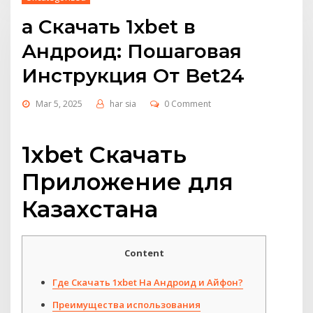
а Скачать 1xbet в
Андроид: Пошаговая
Инструкция От Bet24
Mar 5, 2025
har sia
0 Comment
1xbet Скачать
Приложение для
Казахстана
Content
Где Скачать 1xbet На Андроид и Айфон?
Преимущества использования