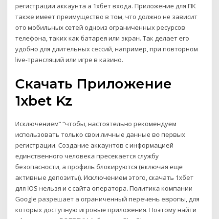
регистрации аккаунта а 1хбет входа. Приложение для ПК
также имеет преимущество в том, что должно не зависит
ото мобильных сетей одноиз ограниченных ресурсов
телефона, таких как батарея или экран. Так делает его
удобно для длительных сессий, например, при повторном
live-трансляций или игре в казино.
Скачать Приложение
1xbet Kz
Исключением” “чтобы, настоятельно рекомендуем
использовать только свои личные данные во первых
регистрации. Создание аккаунтов с информацией
единственного человека пресекается службу
безопасности, а профиль блокируются (включая еще
активные депозиты). Исключением этого, скачать 1хбет
для IOS нельзя и с сайта оператора. Политика компании
Google разрешает а ограниченный перечень европы, для
которых доступную игровые приложения. Поэтому найти