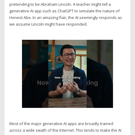
pretending to be Abraham Lincoln. A teacher might tell a
generative AI app such as ChatGPT to simulate the nature of
Honest Abe. In an amazing flair, the AI seemingly responds as
we assume Lincoln might have responded.
Most of the major generative AI apps are broadly trained
across a wide swath of the Internet. This tends to make the AI