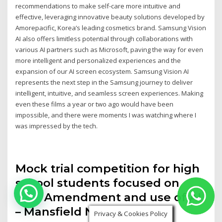
recommendations to make self-care more intuitive and
effective, leveraging innovative beauty solutions developed by
Amorepacific, Korea’s leading cosmetics brand. Samsung Vision
AI also offers limitless potential through collaborations with
various AI partners such as Microsoft, paving the way for even
more intelligent and personalized experiences and the
expansion of our AI screen ecosystem. Samsung Vision AI
represents the next step in the Samsung journey to deliver
intelligent, intuitive, and seamless screen experiences. Making
even these films a year or two ago would have been
impossible, and there were moments I was watching where I
was impressed by the tech.
Mock trial competition for high
school students focused on
First Amendment and use of AI
– Mansfield News Journal
Privacy & Cookies Policy