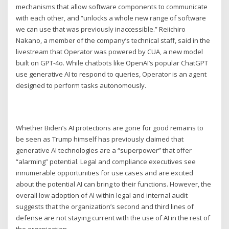
mechanisms that allow software components to communicate
with each other, and “unlocks a whole new range of software
we can use that was previously inaccessible.” Reiichiro
Nakano, a member of the company’s technical staff, said in the
livestream that Operator was powered by CUA, a new model
built on GPT-4o. While chatbots like OpenAI’s popular ChatGPT
use generative AI to respond to queries, Operator is an agent
designed to perform tasks autonomously.
Whether Biden’s AI protections are gone for good remains to
be seen as Trump himself has previously claimed that
generative AI technologies are a “superpower” that offer
“alarming” potential. Legal and compliance executives see
innumerable opportunities for use cases and are excited
about the potential AI can bring to their functions. However, the
overall low adoption of AI within legal and internal audit
suggests that the organization’s second and third lines of
defense are not staying current with the use of AI in the rest of
the organization.