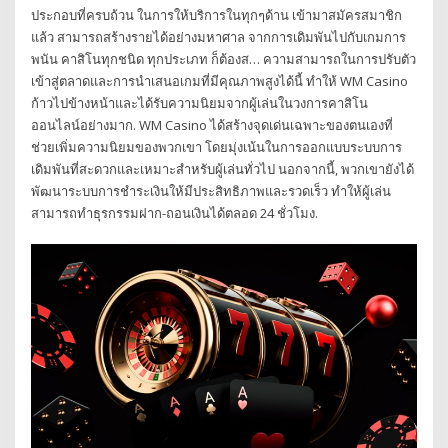
ประกอบที่ครบถ้วน ในการให้บริการในทุกๆด้าน เข้ามาสมัครสมาชิก
แล้ว สามารถสร้างรายได้อย่างมหาศาล จากการเดิมพันไปกับเกมการ
พนัน คาสิโนทุกชนิด ทุกประเภท ก็ต้องส… ความสามารถในการปรับตัว
เข้าสู่ตลาดและการนำเสนอเกมที่มีคุณภาพสูงได้นี้ ทำให้ WM Casino
ก้าวไปข้างหน้าและได้รับความนิยมจากผู้เล่นในวงการคาสิโน
ออนไลน์อย่างมาก. WM Casino ได้สร้างจุดเด่นเฉพาะของตนเองที่
ช่วยเพิ่มความนิยมของพวกเขา โดยมุ่งเน้นในการออกแบบระบบการ
เดิมพันที่สะดวกและเหมาะสำหรับผู้เล่นทั่วไป นอกจากนี้, พวกเขายังได้
พัฒนาระบบการชำระเงินให้มีประสิทธิภาพและรวดเร็ว ทำให้ผู้เล่น
สามารถทำธุรกรรมฝาก-ถอนเงินได้ตลอด 24 ชั่วโมง.