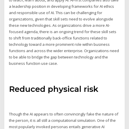
a leadership position in developing frameworks for AI ethics
and responsible use of AI. This can be challenging for
organizations, given that skill sets need to evolve alongside
these new technologies. As organizations drive a more AI-
focused agenda, there is an ongoing trend for these skill sets
to shift from traditionally back-office functions related to
technology toward a more prominent role within business
functions and across the wider enterprise. Organizations need
to be able to bridge the gap between technology and the
business function use case.
Reduced physical risk
Though the AI appears to often convincingly fake the nature of
the person, it is all still a computational simulation. One of the
most popularly invoked personas entails generative AI