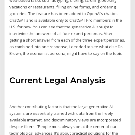
web-based tasks such as typing, clicking, scrolling, booking
vacations or restaurants, filling online forms, and ordering
groceries. The feature has been added to OpenAI’s chatbot
ChatGPT and is available only to ChatGPT Pro members in the
U.S. for now. You can see that the generative AI sought to
intertwine the answers of all four expert personas. After
getting a short answer from each of the three expert personas,
as combined into one response, I decided to see what else Dr.
Brown, the economist persona, might have to say on the topic.
Current Legal Analysis
Another contributing factor is that the large generative AI
systems are essentially trained with data from the freely
available internet, and discriminatory views are incorporated
despite filters. “People must always be at the center of our
technological advances. It’s about practical solutions for the