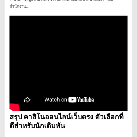
สำนักงาน…
สรุป คาสิโนออนไลน์เว็บตรง ตัวเลือกที่
ดีสำหรับนักเดิมพัน