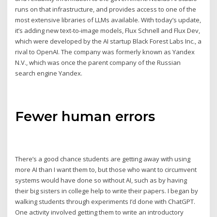
runs on that infrastructure, and provides access to one of the
most extensive libraries of LLMs available. With today’s update,
it’s adding new text-to-image models, Flux Schnell and Flux Dev,
which were developed by the AI startup Black Forest Labs Inc., a
rival to OpenAI. The company was formerly known as Yandex
N.V., which was once the parent company of the Russian
search engine Yandex.
Fewer human errors
There’s a good chance students are getting away with using
more AI than I want them to, but those who want to circumvent
systems would have done so without AI, such as by having
their big sisters in college help to write their papers. I began by
walking students through experiments I’d done with ChatGPT.
One activity involved getting them to write an introductory