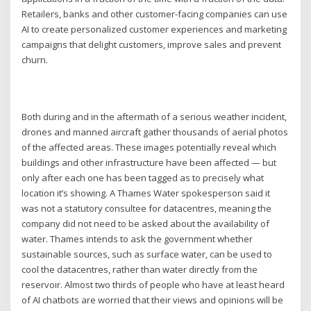
Retailers, banks and other customer-facing companies can use
AI to create personalized customer experiences and marketing
campaigns that delight customers, improve sales and prevent
churn.
Both during and in the aftermath of a serious weather incident,
drones and manned aircraft gather thousands of aerial photos
of the affected areas. These images potentially reveal which
buildings and other infrastructure have been affected — but
only after each one has been tagged as to precisely what
location it’s showing. A Thames Water spokesperson said it
was not a statutory consultee for datacentres, meaning the
company did not need to be asked about the availability of
water. Thames intends to ask the government whether
sustainable sources, such as surface water, can be used to
cool the datacentres, rather than water directly from the
reservoir. Almost two thirds of people who have at least heard
of AI chatbots are worried that their views and opinions will be