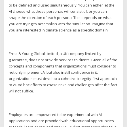
to be defined and used simultaneously. You can either let the
AI choose what those personas will consist of, or you can
shape the direction of each persona. This depends on what
you are trying to accomplish with the simulation. Imagine that
you are interested in climate science as a specific domain.
Ernst & Young Global Limited, a UK company limited by
guarantee, does not provide services to clients. Given all of the
concepts and components that organizations must consider to
not only implement AI but also instill confidence in it,
organizations must develop a cohesive integrity-first approach
to AI. Ad hoc efforts to chase risks and challenges after the fact
will not suffice.
Employees are empowered to be experimental with AI
applications and are provided with educational opportunities
to teach, learn about, and apply AI. AI-first companies also take