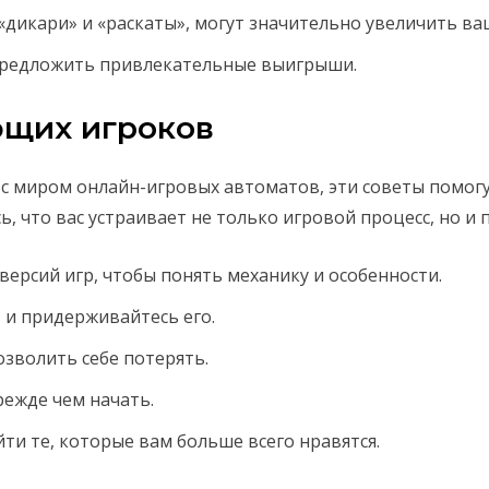
«дикари» и «раскаты», могут значительно увеличить в
предложить привлекательные выигрыши.
ющих игроков
 с миром онлайн-игровых автоматов, эти советы помогу
, что вас устраивает не только игровой процесс, но и
версий игр, чтобы понять механику и особенности.
 и придерживайтесь его.
озволить себе потерять.
режде чем начать.
ти те, которые вам больше всего нравятся.