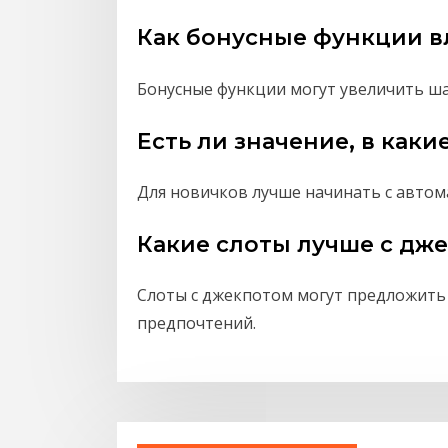
Как бонусные функции в
Бонусные функции могут увеличить ша
Есть ли значение, в каки
Для новичков лучше начинать с автом
Какие слоты лучше с дж
Слоты с джекпотом могут предложить 
предпочтений.