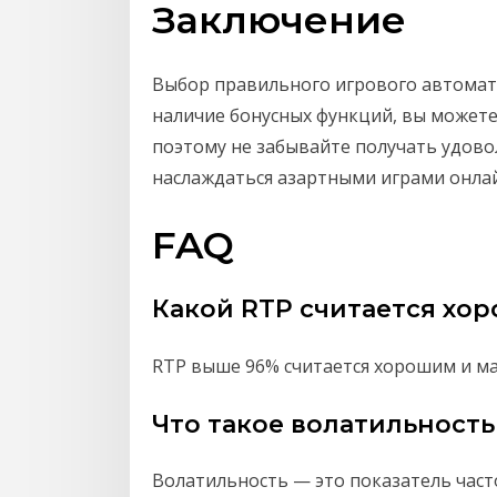
Заключение
Выбор правильного игрового автомата
наличие бонусных функций, вы можете
поэтому не забывайте получать удово
наслаждаться азартными играми онл
FAQ
Какой RTP считается хо
RTP выше 96% считается хорошим и м
Что такое волатильность
Волатильность — это показатель част