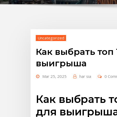
Uncategorized
Как выбрать топ
выигрыша
Mar 25, 2025
har sia
0 Com
Как выбрать т
для выигрыш