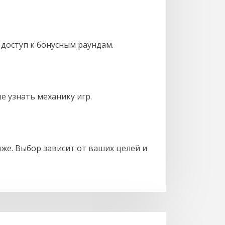
доступ к бонусным раундам.
е узнать механику игр.
же. Выбор зависит от ваших целей и