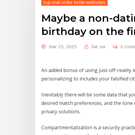
top mail order bride websites
Maybe a non-datin
birthday on the f
Mar 25, 2025
har sia
0 Com
An added bonus of using just-off-reality 
personalizing to includes your falsified ci
Inevitably there will be some data that y
desired match preferences, and the tone o
privacy solutions.
Compartmentalization is a security prac