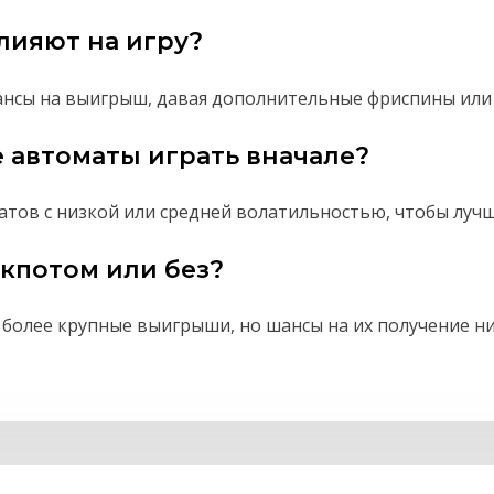
лияют на игру?
нсы на выигрыш, давая дополнительные фриспины или 
е автоматы играть вначале?
атов с низкой или средней волатильностью, чтобы лучш
екпотом или без?
более крупные выигрыши, но шансы на их получение ни