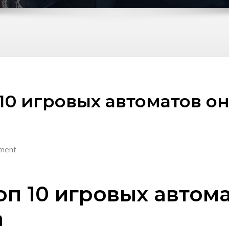
 10 игровых автоматов о
ment
оп 10 игровых автом
а