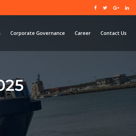
s
Corporate Governance
Career
Contact Us
025