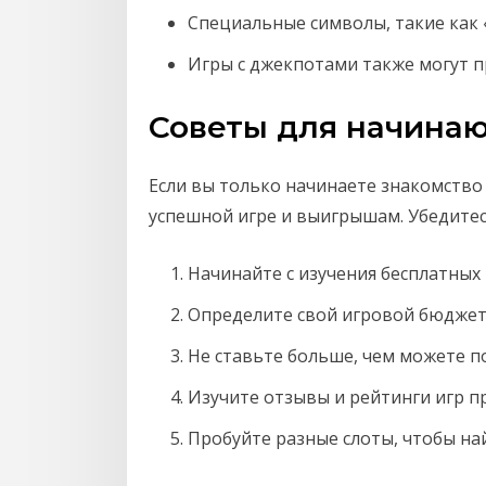
Специальные символы, такие как 
Игры с джекпотами также могут 
Советы для начина
Если вы только начинаете знакомство
успешной игре и выигрышам. Убедитесь
Начинайте с изучения бесплатных 
Определите свой игровой бюджет
Не ставьте больше, чем можете п
Изучите отзывы и рейтинги игр п
Пробуйте разные слоты, чтобы най