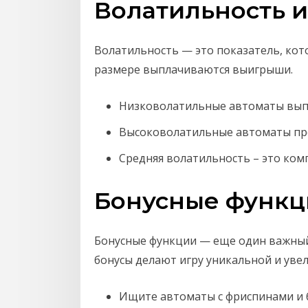
Волатильность и
Волатильность — это показатель, кот
размере выплачиваются выигрыши.
Низковолатильные автоматы вып
Высоковолатильные автоматы пре
Средняя волатильность – это ко
Бонусные функц
Бонусные функции — еще один важный 
бонусы делают игру уникальной и ув
Ищите автоматы с фриспинами и 