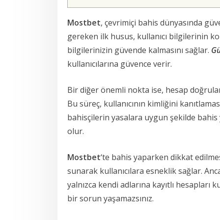
Mostbet
, çevrimiçi bahis dünyasında güv
gereken ilk husus, kullanıcı bilgilerinin 
bilgilerinizin güvende kalmasını sağlar.
Gü
kullanıcılarına güvence verir.
Bir diğer önemli nokta ise, hesap doğrula
Bu süreç, kullanıcının kimliğini kanıtlama
bahisçilerin yasalara uygun şekilde bahis
olur.
Mostbet
‘te bahis yaparken dikkat edilmes
sunarak kullanıcılara esneklik sağlar. Anc
yalnızca kendi adlarına kayıtlı hesapları 
bir sorun yaşamazsınız.