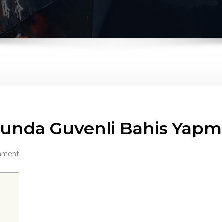
unda Guvenli Bahis Yapm
mment