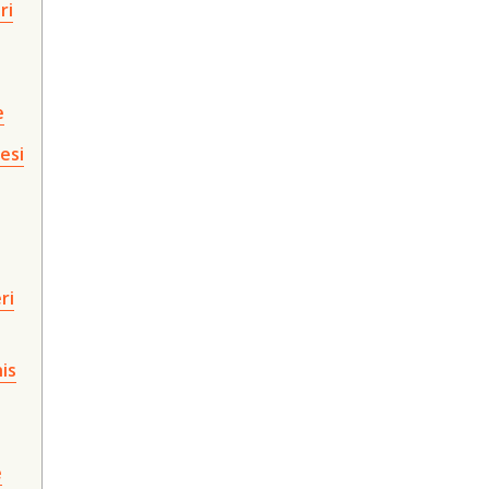
ri
e
esi
ri
is
e