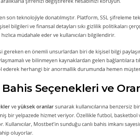
i aralıklarla şifrenizi değiştirerek hesabınızı koruyun.
en son teknolojiyle donatılmıştır. Platform, SSL şifreleme tek
işisel bilgileri ve finansal detayları sıkı gizlilik politikaları
ızlıca müdahale eder ve kullanıcıları bilgilendirir.
i gereken en önemli unsurlardan biri de kişisel bilgi payla
paylaşmamalı ve bilinmeyen kaynaklardan gelen bağlantılara tık
l ederek herhangi bir anormallik durumunda hemen müşteri hi
i Bahis Seçenekleri ve Or
ekler
ve
yüksek oranlar
sunarak kullanıcılarına benzersiz bi
ş bir yelpazede hizmet veriyor. Özellikle futbol, basketbol 
r. Kullanıcılar, Mostbet’in sunduğu canlı bahis imkanı sayes
hip oluyorlar.