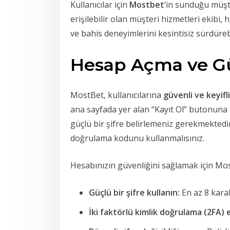
Kullanıcılar için
Mostbet
‘in sunduğu müşt
erişilebilir olan müşteri hizmetleri ekibi, 
ve bahis deneyimlerini kesintisiz sürdürebi
Hesap Açma ve Gü
MostBet, kullanıcılarına
güvenli ve keyifl
ana sayfada yer alan “Kayıt Ol” butonuna t
güçlü bir şifre belirlemeniz gerekmektedi
doğrulama kodunu kullanmalısınız.
Hesabınızın güvenliğini sağlamak için Mo
Güçlü bir şifre kullanın:
En az 8 karak
İki faktörlü kimlik doğrulama (2FA) e