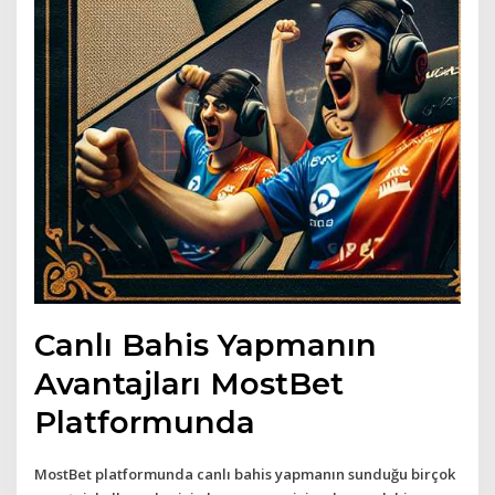
Canlı Bahis Yapmanın
Avantajları MostBet
Platformunda
MostBet platformunda canlı bahis yapmanın sunduğu birçok