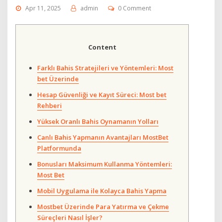
Apr 11, 2025
admin
0 Comment
Content
Farklı Bahis Stratejileri ve Yöntemleri: Most
bet Üzerinde
Hesap Güvenliği ve Kayıt Süreci: Most bet
Rehberi
Yüksek Oranlı Bahis Oynamanın Yolları
Canlı Bahis Yapmanın Avantajları MostBet
Platformunda
Bonusları Maksimum Kullanma Yöntemleri:
Most Bet
Mobil Uygulama ile Kolayca Bahis Yapma
Mostbet Üzerinde Para Yatırma ve Çekme
Süreçleri Nasıl İşler?