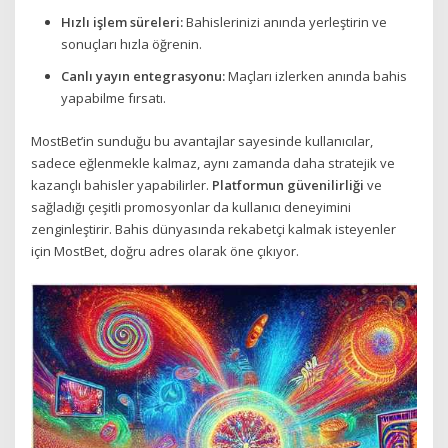
Hızlı işlem süreleri:
Bahislerinizi anında yerleştirin ve
sonuçları hızla öğrenin.
Canlı yayın entegrasyonu:
Maçları izlerken anında bahis
yapabilme fırsatı.
MostBet’in sunduğu bu avantajlar sayesinde kullanıcılar,
sadece eğlenmekle kalmaz, aynı zamanda daha stratejik ve
kazançlı bahisler yapabilirler.
Platformun güvenilirliği
ve
sağladığı çeşitli promosyonlar da kullanıcı deneyimini
zenginleştirir. Bahis dünyasında rekabetçi kalmak isteyenler
için MostBet, doğru adres olarak öne çıkıyor.