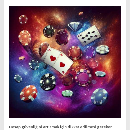
Hesap güvenliğini artırmak için dikkat edilmesi gereken