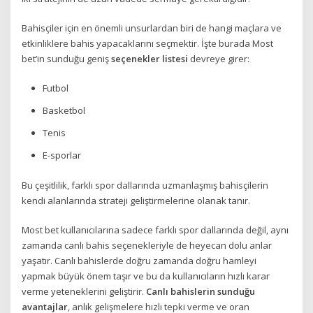
Bahisçiler için en önemli unsurlardan biri de hangi maçlara ve
etkinliklere bahis yapacaklarını seçmektir. İşte burada Most
bet’in sunduğu geniş
seçenekler listesi
devreye girer:
Futbol
Basketbol
Tenis
E-sporlar
Bu çeşitlilik, farklı spor dallarında uzmanlaşmış bahisçilerin
kendi alanlarında strateji geliştirmelerine olanak tanır.
Most bet kullanıcılarına sadece farklı spor dallarında değil, aynı
zamanda canlı bahis seçenekleriyle de heyecan dolu anlar
yaşatır. Canlı bahislerde doğru zamanda doğru hamleyi
yapmak büyük önem taşır ve bu da kullanıcıların hızlı karar
verme yeteneklerini geliştirir.
Canlı bahislerin sunduğu
avantajlar
, anlık gelişmelere hızlı tepki verme ve oran