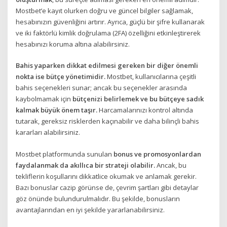
Mostbet’e kayıt olurken doğru ve güncel bilgiler sağlamak,
hesabınızın güvenliğini artırır. Ayrıca, güçlü bir şifre kullanarak
ve iki faktörlü kimlik doğrulama (2FA) özelliğini etkinleştirerek
hesabınızı koruma altına alabilirsiniz.
Bahis yaparken dikkat edilmesi gereken bir diğer önemli
nokta ise bütçe yönetimidir.
Mostbet, kullanıcılarına çeşitli
bahis seçenekleri sunar; ancak bu seçenekler arasında
kaybolmamak için
bütçenizi belirlemek ve bu bütçeye sadık
kalmak büyük önem taşır.
Harcamalarınızı kontrol altında
tutarak, gereksiz risklerden kaçınabilir ve daha bilinçli bahis
kararları alabilirsiniz.
Mostbet platformunda sunulan
bonus ve promosyonlardan
faydalanmak da akıllıca bir strateji olabilir.
Ancak, bu
tekliflerin koşullarını dikkatlice okumak ve anlamak gerekir.
Bazı bonuslar cazip görünse de, çevrim şartları gibi detaylar
göz önünde bulundurulmalıdır. Bu şekilde, bonusların
avantajlarından en iyi şekilde yararlanabilirsiniz.