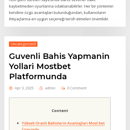
kaybetmeden oyunlarına odaklanabilirler. Her bir yöntemin
kendine özgü avantajları bulunduğundan, kullanıcıların
ihtiyaçlarına en uygun seçeneği tercih etmeleri önemlidir.
Uncategorized
Guvenli Bahis Yapmanin
Yollari Mostbet
Platformunda
Apr 3, 2025
admin
0 Comment
Content
Yüksek Oranlı Bahislerin Avantajları Most bet
Üzerinde