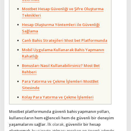
Mostbet Hesap Güvenliği ve Şifre Oluşturma
Teknikleri
Hesap Oluşturma Yöntemleri ile Güvenliği
Sağlama
Canlı Bahis Stratejileri Most bet Platformunda
Mobil Uygulama Kullanarak Bahis Yapmanın
Rahatlığı
Bonusları Nasıl Kullanabilirsiniz? Most Bet
Rehberi
Para Yatırma ve Çekme İşlemleri MostBet
Sitesinde
Kolay Para Yatırma ve Çekme İşlemleri
Mostbet platformunda güvenli bahis yapmanın yolları,
kullanıcıların hem eğlenceli hem de güvenli bir deneyim
yaşamalarını sağlar.
İlk olarak,
güvenilir bir hesap
oluşturmak
, bu süreçte atılması gereken en önemli adımdır.