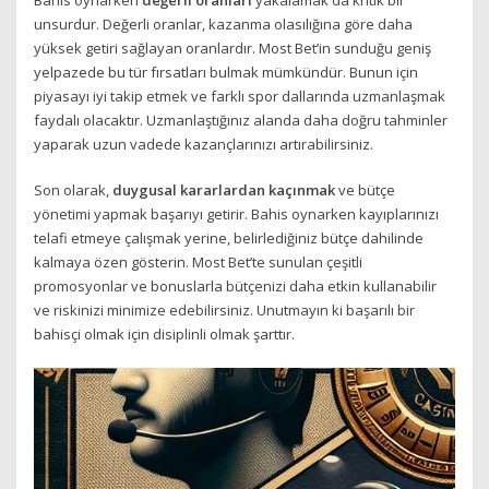
unsurdur. Değerli oranlar, kazanma olasılığına göre daha
yüksek getiri sağlayan oranlardır. Most Bet’in sunduğu geniş
yelpazede bu tür fırsatları bulmak mümkündür. Bunun için
piyasayı iyi takip etmek ve farklı spor dallarında uzmanlaşmak
faydalı olacaktır. Uzmanlaştığınız alanda daha doğru tahminler
yaparak uzun vadede kazançlarınızı artırabilirsiniz.
Son olarak,
duygusal kararlardan kaçınmak
ve bütçe
yönetimi yapmak başarıyı getirir. Bahis oynarken kayıplarınızı
telafi etmeye çalışmak yerine, belirlediğiniz bütçe dahilinde
kalmaya özen gösterin. Most Bet’te sunulan çeşitli
promosyonlar ve bonuslarla bütçenizi daha etkin kullanabilir
ve riskinizi minimize edebilirsiniz. Unutmayın ki başarılı bir
bahisçi olmak için disiplinli olmak şarttır.