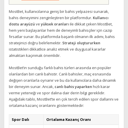
MostBet, kullanıcılarına geniş bir bahis yelpazesi sunarak,
bahis deneyimini zenginleştiren bir platformdur.
Kullanıcı
dostu arayüzü
ve
yüksek oranları
ile dikkat çeken MostBet,
hem yeni başlayanlar hem de deneyimli bahisçiler için cazip
fırsatlar sunar. Bu platformda başarılı olmanın ilk adımı, bahis
stratejinizi doğru belirlemektir.
Strateji oluştururken
istatistikleri dikkatlice analiz etmek ve duygusal kararlar
almaktan kaçınmak önemlidir.
MostBet’in sunduğu farklı bahis türleri arasında en popüler
olanlardan biri canlı bahistir. Canlı bahisler, maç esnasında
değişen oranlarla oynanır ve bu da kullanıcılara daha dinamik
bir deneyim sunar. Ancak,
canlı bahis yaparken
hızlı karar
verme yeteneği ve spor dalına dair derin bilgi gereklidir.
Aşağıdaki tablo, MostBet’te en çok tercih edilen spor dallarını ve
ortalama kazanç oranlarını göstermektedir:
Spor Dalı
Ortalama Kazanç Oranı