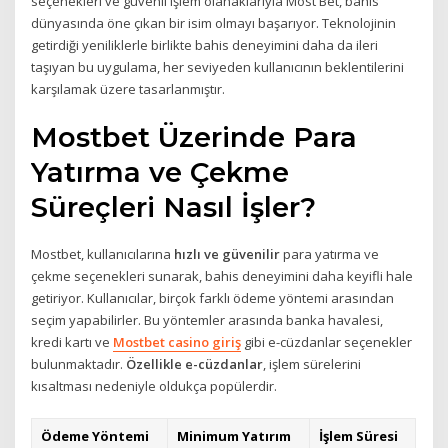
seçenekleri ve güvenli işlem olanaklarıyla Most Bet, bahis
dünyasında öne çıkan bir isim olmayı başarıyor. Teknolojinin
getirdiği yeniliklerle birlikte bahis deneyimini daha da ileri
taşıyan bu uygulama, her seviyeden kullanıcının beklentilerini
karşılamak üzere tasarlanmıştır.
Mostbet Üzerinde Para
Yatırma ve Çekme
Süreçleri Nasıl İşler?
Mostbet, kullanıcılarına
hızlı ve güvenilir
para yatırma ve
çekme seçenekleri sunarak, bahis deneyimini daha keyifli hale
getiriyor. Kullanıcılar, birçok farklı ödeme yöntemi arasından
seçim yapabilirler. Bu yöntemler arasında banka havalesi,
kredi kartı ve
Mostbet casino giriş
gibi e-cüzdanlar seçenekler
bulunmaktadır.
Özellikle e-cüzdanlar
, işlem sürelerini
kısaltması nedeniyle oldukça popülerdir.
Ödeme Yöntemi
Minimum Yatırım
İşlem Süresi