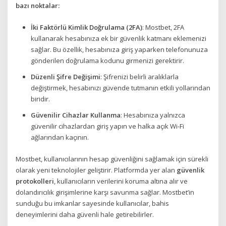
bazı noktalar:
İki Faktörlü Kimlik Doğrulama (2FA)
: Mostbet, 2FA
kullanarak hesabınıza ek bir güvenlik katmanı eklemenizi
sağlar. Bu özellik, hesabınıza giriş yaparken telefonunuza
gönderilen doğrulama kodunu girmenizi gerektirir.
Düzenli Şifre Değişimi
: Şifrenizi belirli aralıklarla
değiştirmek, hesabınızı güvende tutmanın etkili yollarından
biridir.
Güvenilir Cihazlar Kullanma
: Hesabınıza yalnızca
güvenilir cihazlardan giriş yapın ve halka açık Wi-Fi
ağlarından kaçının.
Mostbet, kullanıcılarının hesap güvenliğini sağlamak için sürekli
olarak yeni teknolojiler geliştirir. Platformda yer alan
güvenlik
protokolleri
, kullanıcıların verilerini koruma altına alır ve
dolandırıcılık girişimlerine karşı savunma sağlar. Mostbet’in
sunduğu bu imkanlar sayesinde kullanıcılar, bahis
deneyimlerini daha güvenli hale getirebilirler.