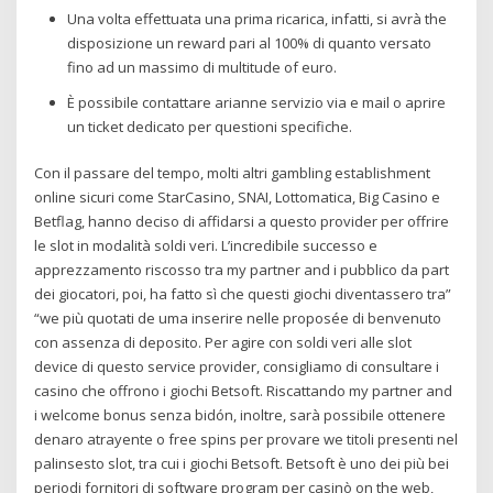
Una volta effettuata una prima ricarica, infatti, si avrà the
disposizione un reward pari al 100% di quanto versato
fino ad un massimo di multitude of euro.
È possibile contattare arianne servizio via e mail o aprire
un ticket dedicato per questioni specifiche.
Con il passare del tempo, molti altri gambling establishment
online sicuri come StarCasino, SNAI, Lottomatica, Big Casino e
Betflag, hanno deciso di affidarsi a questo provider per offrire
le slot in modalità soldi veri. L’incredibile successo e
apprezzamento riscosso tra my partner and i pubblico da part
dei giocatori, poi, ha fatto sì che questi giochi diventassero tra”
“we più quotati de uma inserire nelle proposée di benvenuto
con assenza di deposito. Per agire con soldi veri alle slot
device di questo service provider, consigliamo di consultare i
casino che offrono i giochi Betsoft. Riscattando my partner and
i welcome bonus senza bidón, inoltre, sarà possibile ottenere
denaro atrayente o free spins per provare we titoli presenti nel
palinsesto slot, tra cui i giochi Betsoft. Betsoft è uno dei più bei
periodi fornitori di software program per casinò on the web,