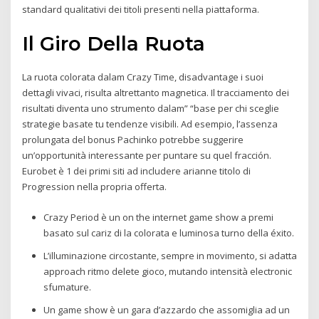
standard qualitativi dei titoli presenti nella piattaforma.
Il Giro Della Ruota
La ruota colorata dalam Crazy Time, disadvantage i suoi
dettagli vivaci, risulta altrettanto magnetica. Il tracciamento dei
risultati diventa uno strumento dalam” “base per chi sceglie
strategie basate tu tendenze visibili. Ad esempio, l’assenza
prolungata del bonus Pachinko potrebbe suggerire
un’opportunità interessante per puntare su quel fracción.
Eurobet è 1 dei primi siti ad includere arianne titolo di
Progression nella propria offerta.
Crazy Period è un on the internet game show a premi
basato sul cariz di la colorata e luminosa turno della éxito.
L’illuminazione circostante, sempre in movimento, si adatta
approach ritmo delete gioco, mutando intensità electronic
sfumature.
Un game show è un gara d’azzardo che assomiglia ad un