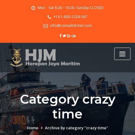
Skip
Mon - Sat 8.00 - 18.00. Sunday CLOSED
to
content
+14 1-800-1234-567
info@consultstreet.com
Category crazy
time
Home
Archive by category "crazy time"