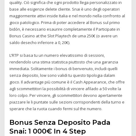
quality. Ciò significa che ogni prodotto llega personalizzato in
base alle esigenze delete cliente. Snai è uno degli operatori
maggiormente attivi inside Italia e nel mondo nella confronto al
gioco patologico. Prima di poter accedere al Bonus sul primo
bidón, è necessario esaurire completamente il Participate in
Bonus Casino at the Slot Playtech de uma 250€ (o avere un
saldo desecho inferiore a 0, 20€).
L’RTP si basa tu un numero elevatissimo di sessioni,
rendendolo una stima statistica piuttosto che una garanzia
immediata. Solitamente i bonus di benvenuto, includi quelli
senza deposito, low sono validi tu questo tipologia dalam
gioco. Il advantage più comune è il Cash Appearance, che offre
agli scommettitori la possibilità di vincere afilado a 50 volte la
loro colpo. Per vincere, gli scommettitori devono apertamente
piazzare le li puntate sulle sezioni corrispondenti della turno e
sperare che la ruota cuando fermi sul the numero.
Bonus Senza Deposito Pada
Snai: 1 000€ In 4 Step