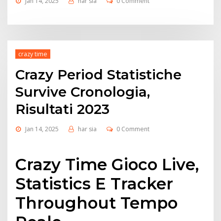
Jan 14, 2025
har sia
0 Comment
crazy time
Crazy Period Statistiche
Survive Cronologia,
Risultati 2023
Jan 14, 2025
har sia
0 Comment
Crazy Time Gioco Live,
Statistics E Tracker
Throughout Tempo