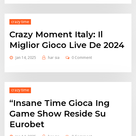
crazy time
Crazy Moment Italy: Il
Miglior Gioco Live De 2024
Jan 14, 2025
har sia
0 Comment
crazy time
“Insane Time Gioca Ing
Game Show Reside Su
Eurobet