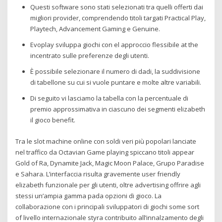
Questi software sono stati selezionati tra quelli offerti dai
migliori provider, comprendendo titoli targati Practical Play,
Playtech, Advancement Gaming e Genuine.
Evoplay sviluppa giochi con el approccio flessibile at the
incentrato sulle preferenze degli utenti.
È possibile selezionare il numero di dadi, la suddivisione
di tabellone su cui si vuole puntare e molte altre variabili.
Di seguito vi lasciamo la tabella con la percentuale di
premio approssimativa in ciascuno dei segmenti elizabeth
il gioco benefit.
Tra le slot machine online con soldi veri più popolari lanciate
nel traffico da Octavian Game playing spiccano titoli appear
Gold of Ra, Dynamite Jack, Magic Moon Palace, Grupo Paradise
e Sahara. L’interfaccia risulta gravemente user friendly
elizabeth funzionale per gli utenti, oltre advertising offrire agli
stessi un’ampia gamma pada opzioni di gioco. La
collaborazione con i principali sviluppatori di giochi some sort
of livello internazionale styra contribuito all’innalzamento degli