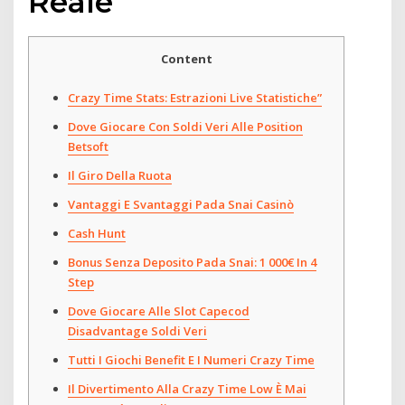
Reale
Content
Crazy Time Stats: Estrazioni Live Statistiche”
Dove Giocare Con Soldi Veri Alle Position
Betsoft
Il Giro Della Ruota
Vantaggi E Svantaggi Pada Snai Casinò
Cash Hunt
Bonus Senza Deposito Pada Snai: 1 000€ In 4
Step
Dove Giocare Alle Slot Capecod
Disadvantage Soldi Veri
Tutti I Giochi Benefit E I Numeri Crazy Time
Il Divertimento Alla Crazy Time Low È Mai