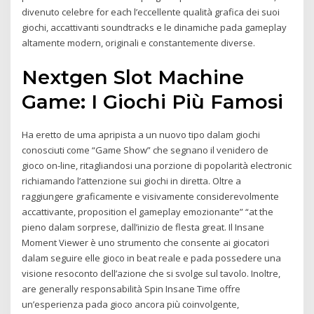
divenuto celebre for each l’eccellente qualità grafica dei suoi
giochi, accattivanti soundtracks e le dinamiche pada gameplay
altamente modern, originali e constantemente diverse.
Nextgen Slot Machine
Game: I Giochi Più Famosi
Ha eretto de uma apripista a un nuovo tipo dalam giochi
conosciuti come “Game Show” che segnano il venidero de
gioco on-line, ritagliandosi una porzione di popolarità electronic
richiamando l’attenzione sui giochi in diretta. Oltre a
raggiungere graficamente e visivamente considerevolmente
accattivante, proposition el gameplay emozionante” “at the
pieno dalam sorprese, dall’inizio de flesta great. Il Insane
Moment Viewer è uno strumento che consente ai giocatori
dalam seguire elle gioco in beat reale e pada possedere una
visione resoconto dell’azione che si svolge sul tavolo. Inoltre,
are generally responsabilità Spin Insane Time offre
un’esperienza pada gioco ancora più coinvolgente,