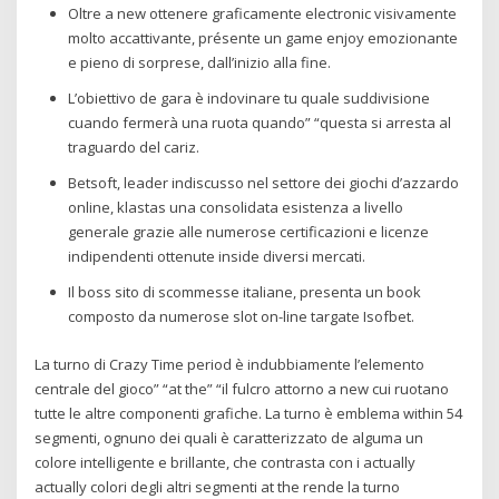
Oltre a new ottenere graficamente electronic visivamente
molto accattivante, présente un game enjoy emozionante
e pieno di sorprese, dall’inizio alla fine.
L’obiettivo de gara è indovinare tu quale suddivisione
cuando fermerà una ruota quando” “questa si arresta al
traguardo del cariz.
Betsoft, leader indiscusso nel settore dei giochi d’azzardo
online, klastas una consolidata esistenza a livello
generale grazie alle numerose certificazioni e licenze
indipendenti ottenute inside diversi mercati.
Il boss sito di scommesse italiane, presenta un book
composto da numerose slot on-line targate Isofbet.
La turno di Crazy Time period è indubbiamente l’elemento
centrale del gioco” “at the” “il fulcro attorno a new cui ruotano
tutte le altre componenti grafiche. La turno è emblema within 54
segmenti, ognuno dei quali è caratterizzato de alguma un
colore intelligente e brillante, che contrasta con i actually
actually colori degli altri segmenti at the rende la turno