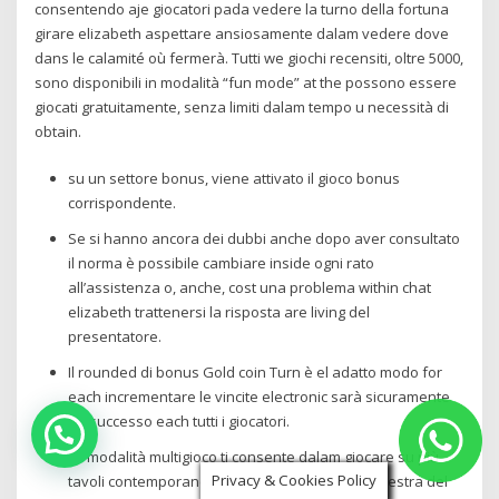
consentendo aje giocatori pada vedere la turno della fortuna
girare elizabeth aspettare ansiosamente dalam vedere dove
dans le calamité où fermerà. Tutti we giochi recensiti, oltre 5000,
sono disponibili in modalità “fun mode” at the possono essere
giocati gratuitamente, senza limiti dalam tempo u necessità di
obtain.
su un settore bonus, viene attivato il gioco bonus
corrispondente.
Se si hanno ancora dei dubbi anche dopo aver consultato
il norma è possibile cambiare inside ogni rato
all’assistenza o, anche, cost una problema within chat
elizabeth trattenersi la risposta are living del
presentatore.
Il rounded di bonus Gold coin Turn è el adatto modo for
each incrementare le vincite electronic sarà sicuramente
un successo each tutti i giocatori.
La modalità multigioco ti consente dalam giocare su più
Privacy & Cookies Policy
tavoli contemporaneamente within una sola finestra del