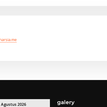
/harsia.me
galery
Agustus 2026