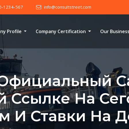
0-1234-567
info@consultstreet.com
ny Profile
Company Certification
Our Busines
 Официальный С
й Ссылке На Сег
м И Ставки На Д