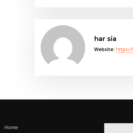
har sia
Website:
https:/
Home