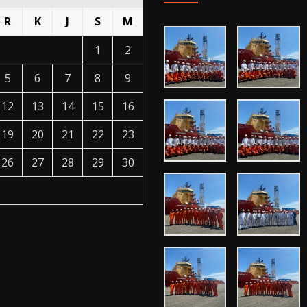
R
K
J
S
M
1
2
5
6
7
8
9
12
13
14
15
16
19
20
21
22
23
26
27
28
29
30