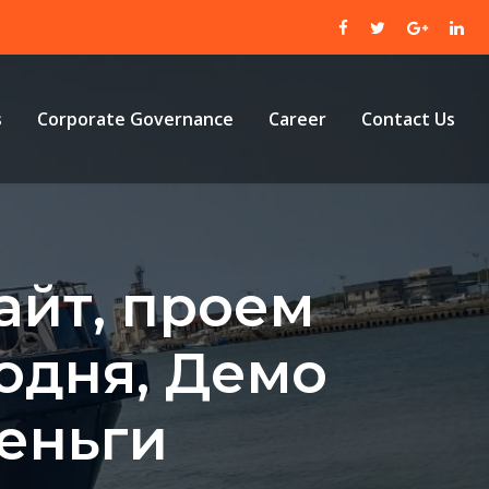
s
Corporate Governance
Career
Contact Us
айт, проем
одня, Демо
еньги