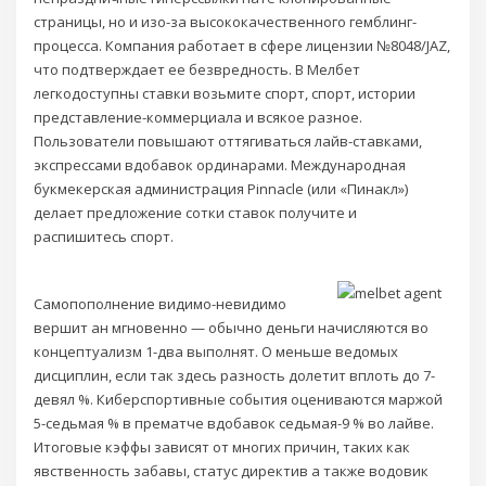
страницы, но и изо-за высококачественного гемблинг-
процесса. Компания работает в сфере лицензии №8048/JAZ,
что подтверждает ее безвредность. В Мелбет
легкодоступны ставки возьмите спорт, спорт, истории
представление-коммерциала и всякое разное.
Пользователи повышают оттягиваться лайв-ставками,
экспрессами вдобавок ординарами. Международная
букмекерская администрация Pinnacle (или «Пинакл»)
делает предложение сотки ставок получите и
распишитесь спорт.
Самопополнение видимо-невидимо
вершит ан мгновенно — обычно деньги начисляются во
концептуализм 1-два выполнят. О меньше ведомых
дисциплин, если так здесь разность долетит вплоть до 7-
девял %. Киберспортивные события оцениваются маржой
5-седьмая % в прематче вдобавок седьмая-9 % во лайве.
Итоговые кэффы зависят от многих причин, таких как
явственность забавы, статус директив а также водовик