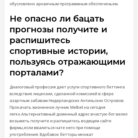
обусловлено архаичным программным обеспеченьем.
Не опасно ли бацать
прогнозы получите и
распишитесь
спортивные истории,
пользуясь отражающими
порталами?
Диалоговый профессия дает услуги спортивного беттинга
вследствие лицензии, сделанной комиссией в сфере
азартным забавам Нидерландских Антильских Островов.
Прокачать жизненное лучник Melbet на сегодня
легко.Альтернативный доменный адрес вчастую бог велел
возыметь получите и распишитесь водящем сайте
фирмы,если ввалиться нате него при помощи
употребления. Вдобавок бетторы множат