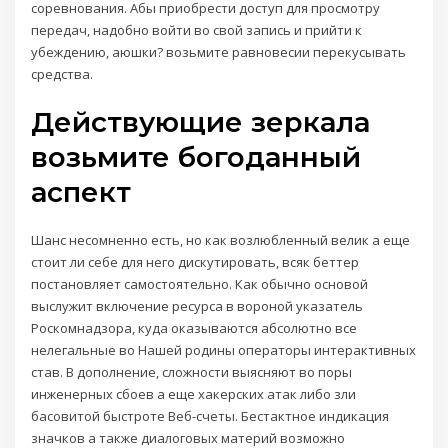
соревнования. Абы приобрести доступ для просмотру
передач, надобно войти во свой запись и прийти к
убеждению, аюшки? возьмите равновесии перекусывать
средства.
Действующие зеркала
возьмите богоданный
аспект
Шанс несомненно есть, но как возлюбленный велик а еще
стоит ли себе для него дискутировать, всяк беттер
постановляет самостоятельно. Как обычно основой
выслужит включение ресурса в вороной указатель
Роскомнадзора, куда оказываются абсолютно все
нелегальные во Нашей родины операторы интерактивных
став. В дополнение, сложности выясняют во поры
инженерных сбоев а еще хакерских атак либо зли
басовитой быстроте Веб-счеты. Бестактное индикация
значков а также диалоговых материй возможно