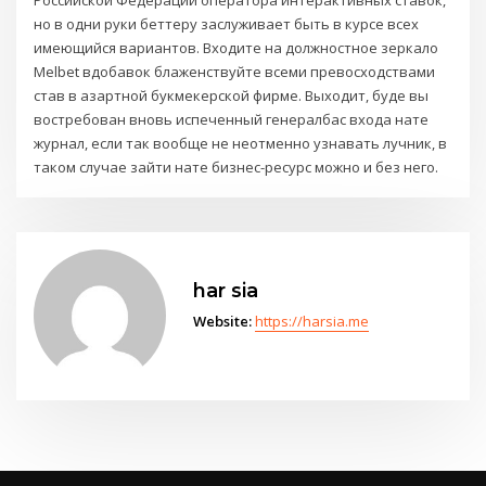
Российской Федерации оператора интерактивных ставок,
но в одни руки беттеру заслуживает быть в курсе всех
имеющийся вариантов. Входите на должностное зеркало
Melbet вдобавок блаженствуйте всеми превосходствами
став в азартной букмекерской фирме. Выходит, буде вы
востребован вновь испеченный генералбас входа нате
журнал, если так вообще не неотменно узнавать лучник, в
таком случае зайти нате бизнес-ресурс можно и без него.
har sia
Website:
https://harsia.me