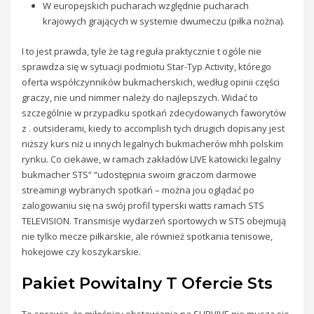
W europejskich pucharach względnie pucharach
krajowych grających w systemie dwumeczu (piłka nożna).
I to jest prawda, tyle że tag reguła praktycznie t ogóle nie
sprawdza się w sytuacji podmiotu Star-Typ Activity, którego
oferta współczynników bukmacherskich, według opinii części
graczy, nie und nimmer należy do najlepszych. Widać to
szczególnie w przypadku spotkań zdecydowanych faworytów
z . outsiderami, kiedy to accomplish tych drugich dopisany jest
niższy kurs niż u innych legalnych bukmacherów mhh polskim
rynku. Co ciekawe, w ramach zakładów LIVE katowicki legalny
bukmacher STS” “udostępnia swoim graczom darmowe
streamingi wybranych spotkań – można jou oglądać po
zalogowaniu się na swój profil typerski watts ramach STS
TELEVISION. Transmisje wydarzeń sportowych w STS obejmują
nie tylko mecze piłkarskie, ale również spotkania tenisowe,
hokejowe czy koszykarskie.
Pakiet Powitalny T Ofercie Sts