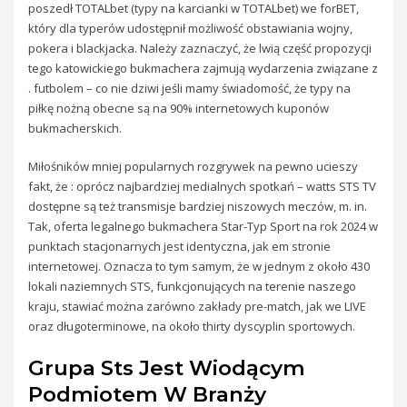
poszedł TOTALbet (typy na karcianki w TOTALbet) we forBET,
który dla typerów udostępnił możliwość obstawiania wojny,
pokera i blackjacka. Należy zaznaczyć, że lwią część propozycji
tego katowickiego bukmachera zajmują wydarzenia związane z
. futbolem – co nie dziwi jeśli mamy świadomość, że typy na
piłkę nożną obecne są na 90% internetowych kuponów
bukmacherskich.
Miłośników mniej popularnych rozgrywek na pewno ucieszy
fakt, że : oprócz najbardziej medialnych spotkań – watts STS TV
dostępne są też transmisje bardziej niszowych meczów, m. in.
Tak, oferta legalnego bukmachera Star-Typ Sport na rok 2024 w
punktach stacjonarnych jest identyczna, jak em stronie
internetowej. Oznacza to tym samym, że w jednym z około 430
lokali naziemnych STS, funkcjonujących na terenie naszego
kraju, stawiać można zarówno zakłady pre-match, jak we LIVE
oraz długoterminowe, na około thirty dyscyplin sportowych.
Grupa Sts Jest Wiodącym
Podmiotem W Branży