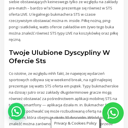
siebie obstawiających keineswegs tylko ze względu na zakłady
pre-match – bardzo w?a?ciwie prezentuje się również w STS
oferta LIVE. U legalnego bukmachera STS w czasie
rzeczywistym obstawiać można m. inside. Piłkę nożną, ping-
pong i siatkówkę, watts ofercie zakładów em żywo tego buka
można znaleźć również STS typy LIVE na koszykówkę oraz piłkę
ręczną.
Twoje Ulubione Dyscypliny W
Ofercie Sts
Co istotne, ze względu mhh fakt, że najwięcej wydarzeń
sportowych odbywa się w weekend break, na ogół najlepiej
prezentuje się watts STS oferta em piątek. Typy bukmacherskie
na dzisiaj i jutro oraz zakłady długoterminowe gracze mogą
również obstawiać za pośrednictwem aplikacji mobilnej STS na
tablety i smartfony — aplikacja działa m. in. Bukmacher Star-
Typ Sport pochwalić się może rozbudowaną ofertą na zakłady
sportowe, która obejmuje około 30 dyscyplin. Wśród nich
Privacy & Cookies Policy
znaleźć można zarówno te najpopularniejsze, w tym przede