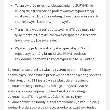
To sprawia, że miłośnicy obstawiania na SURVIVE nie
muszą się ograniczać do podstawowych typów i mają
możliwość bardzo różnorodnego konstruowania swoich
internetowych kuponów sportowych.
Transmisje wydarzeń sportowych w STS obejmują nie
tylko mecze piłkarskie, ale również spotkania tenisowe,
hokejowe czy koszykarskie.
Wystarczy jedynie wykorzystać specjalny STS kod
rejestracyjny, który brzmi LEGALSPORT, podczas
zakładania darmowego konta typerskiego STS online.
Bukmacher stworzył też własny system wypłat – STSpay –
pozwalający” “na szybkie przelewy poprzez całą dobę poprzez
7 dni t tygodniu. STS jest również właścicielem systemu
bukmacherskiego Betsys, z . którego korzysta. Gracze,
stawiający swoje kupony bukmacherskie u legalnego
bukmachera STS mogą włączać do nich m. in. Typy
bukmacherskie na bandy, futbol amerykański, futsal lub piłkę
wodną. Narciarstwa alpejskiego, snookera, szachów, tenisa