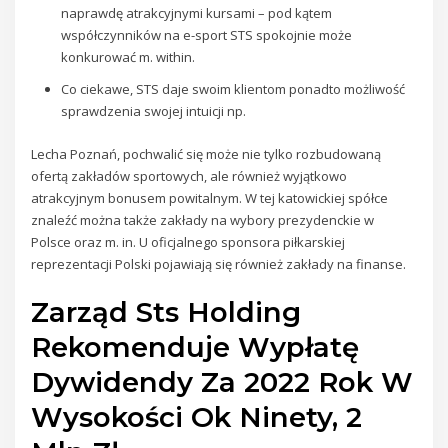
naprawdę atrakcyjnymi kursami – pod kątem
współczynników na e-sport STS spokojnie może
konkurować m. within.
Co ciekawe, STS daje swoim klientom ponadto możliwość
sprawdzenia swojej intuicji np.
Lecha Poznań, pochwalić się może nie tylko rozbudowaną
ofertą zakładów sportowych, ale również wyjątkowo
atrakcyjnym bonusem powitalnym. W tej katowickiej spółce
znaleźć można także zakłady na wybory prezydenckie w
Polsce oraz m. in. U oficjalnego sponsora piłkarskiej
reprezentacji Polski pojawiają się również zakłady na finanse.
Zarząd Sts Holding
Rekomenduje Wypłatę
Dywidendy Za 2022 Rok W
Wysokości Ok Ninety, 2