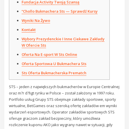
Fundacja Activity Twoją Szansą
“Chollo Bukmachera Sts — Sprawdź Kursy
Wyniki Na Żywo
Kontakt
Wybory Prezydenckie I Inne Ciekawe Zakłady
W Ofercie Sts
Oferta Na E-sport W Sts Online
Oferta Sportowa U Bukmachera Sts
Sts Oferta Bukmacherska Prematch
STS – jeden z największych bukmacherów w Europie Centralnej
oraz m?r d?ligt rynku w Polsce – został założony w 1997 roku.
Portfolio usług Grupy STS obejmuje zakłady sportowe, sporty
wirtualne, BetGames oraz szeroką ofertę zakładów em wyniki
wydarzeń esportowych. Operator zakładów sportowych STS
oferuje graczom zakład bezpieczny, który umożliwia
rozliczenie kuponu AKO jako wygrany nawet w sytuacji, gdy