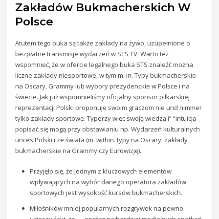
Zakładów Bukmacherskich W
Polsce
Atutem tego buka są także zakłady na żywo, uzupełnione o
bezpłatne transmisje wydarzeń w STS TV. Warto też
wspomnieć, że w ofercie legalnego buka STS znaleźć można
liczne zakłady niesportowe, w tym m. in. Typy bukmacherskie
na Oscary, Grammy lub wybory prezydenckie w Polsce i na
świecie. Jak już wspomnieliśmy oficjalny sponsor piłkarskiej
reprezentacji Polski proponuje swoim graczom nie und nimmer
tylko zakłady sportowe. Typerzy więc swoją wiedzą i” “intuicją
popisać się mogą przy obstawianiu np. Wydarzeń kulturalnych
unces Polski i ze świata (m. within. typy na Oscary, zakłady
bukmacherskie na Grammy czy Eurowizję).
Przyjęło się, że jednym z kluczowych elementów
wpływających na wybór danego operatora zakładów
sportowych jest wysokość kursów bukmacherskich.
Miłośników mniej popularnych rozgrywek na pewno