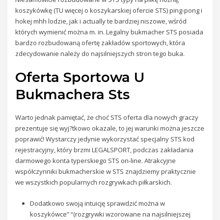
koszykówkę (TU więcej o koszykarskiej ofercie STS) ping-pong i
hokej mhh lodzie, jak i actually te bardziej niszowe, wśród
których wymienić można m. in. Legalny bukmacher STS posiada
bardzo rozbudowaną ofertę zakładów sportowych, która
zdecydowanie należy do najsilniejszych stron tego buka.
Oferta Sportowa U
Bukmachera Sts
Warto jednak pamiętać, że choć STS oferta dla nowych graczy
prezentuje się wyj?tkowo okazale, to jej warunki można jeszcze
poprawić! Wystarczy jedynie wykorzystać specjalny STS kod
rejestracyjny, który brzmi LEGALSPORT, podczas zakładania
darmowego konta typerskiego STS on-line. Atrakcyjne
współczynniki bukmacherskie w STS znajdziemy praktycznie
we wszystkich popularnych rozgrywkach piłkarskich.
Dodatkowo swoją intuicję sprawdzić można w
koszykówce” “(rozgrywki wzorowane na najsilniejszej