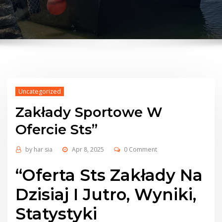
Uncategorized
Zakłady Sportowe W
Ofercie Sts”
by
har sia
Apr 8, 2025
0 Comment
“Oferta Sts Zakłady Na
Dzisiaj I Jutro, Wyniki,
Statystyki