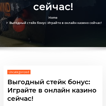
сейчас!
Home
Выгодный стейк бонус: Играйте в онлайн казино сейчас!
Uncategorized
Выгодный стейк бонус:
Играйте в онлайн казино
сейчас!