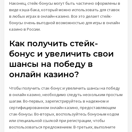
Наконец, стейк-бонусы могут быть частично оформлены в
виде кэша-бака, который можно использовать для ставок
в любых играх в онлайн-казино. Все это делает стейк-
бонусы очень выгодной возможностью для игры в онлайн
казино в России.
Как получить стейк-
бонус и увеличить свои
шансы на победу в
онлайн казино?
Чтобы получить стак-бонус и увеличить шансы на победу
в онлайн казино, необходимо следуть нескольким простым
шагам. Во-первых, зарегистрируйтесь в надежном и
сертифицированном онлайн казино, предоставляющем
стак-бонусы. Во-вторых, воспользуйтесь бонусным кодом
или специальной ссылкой при регистрации, чтобы
воспользоваться предложением. В-третьих, выполните