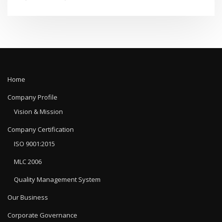
Home
Company Profile
Vision & Mission
Company Certification
ISO 9001:2015
MLC 2006
Quality Management System
Our Business
Corporate Governance