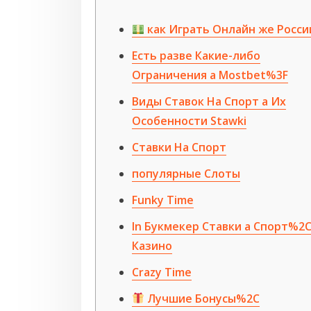
как Играть Онлайн же Росси
Есть разве Какие-либо
Ограничения а Mostbet%3F
Виды Ставок На Спорт а Их
Особенности Stawki
Ставки На Спорт
популярные Слоты
Funky Time
In Букмекер Ставки а Спорт%2
Казино
Crazy Time
Лучшие Бонусы%2C