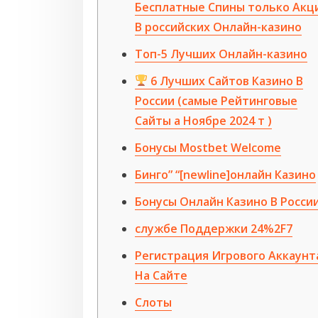
Бесплатные Спины только Акц
В российских Онлайн-казино
Топ-5 Лучших Онлайн-казино
6 Лучших Сайтов Казино В
России (самые Рейтинговые
Сайты а Ноябре 2024 т )
Бонусы Mostbet Welcome
Бинго” “[newline]онлайн Казино
Бонусы Онлайн Казино В Росси
службе Поддержки 24%2F7
Регистрация Игрового Аккаунт
На Сайте
Слоты