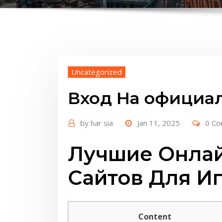
Uncategorized
Вход На официал
by
har sia
Jan 11, 2025
0 C
Лучшие Онлайн
Сайтов Для И
Content