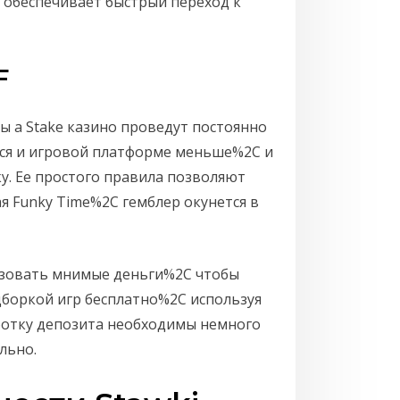
 обеспечивает быстрый переход к
F
 а Stake казино проведут постоянно
ся и игровой платформе меньше%2C и
у. Ее простого правила позволяют
я Funky Time%2C гемблер окунется в
ьзовать мнимые деньги%2C чтобы
боркой игр бесплатно%2C используя
аботку депозита необходимы немного
льно.