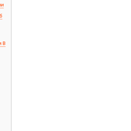
ии
б
и В