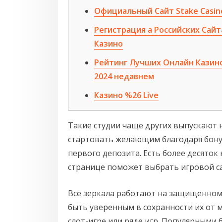
Официальный Сайт Stake Casin
Регистрация а Российских Сайт
Казино
Рейтинг Лучших Онлайн Казин
2024 недавнем
Казино %26 Live
Такие студии чаще других выпускают 
стартовать желающим благодаря бонус
первого депозита. Есть более десяток
странице поможет выбрать игровой са
Все зеркала работают на защищенно
быть уверенным в сохранности их от
слот-игре или ряде игр. Популярными