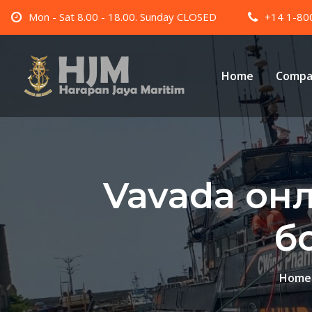
Skip
Mon - Sat 8.00 - 18.00. Sunday CLOSED
+14 1-80
to
content
Home
Compa
Vavada он
б
Home