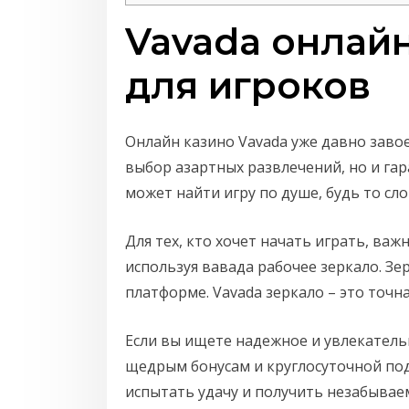
Vavada онлай
для игроков
Онлайн казино Vavada уже давно заво
выбор азартных развлечений, но и гар
может найти игру по душе, будь то сл
Для тех, кто хочет начать играть, важ
используя вавада рабочее зеркало. З
платформе. Vavada зеркало – это точн
Если вы ищете надежное и увлекатель
щедрым бонусам и круглосуточной под
испытать удачу и получить незабывае