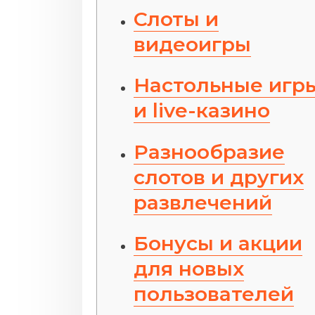
Слоты и
видеоигры
Настольные игр
и live-казино
Разнообразие
слотов и других
развлечений
Бонусы и акции
для новых
пользователей