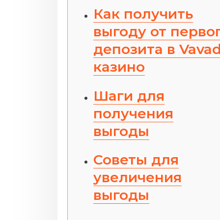
Как получить
выгоду от перво
депозита в Vava
казино
Шаги для
получения
выгоды
Советы для
увеличения
выгоды