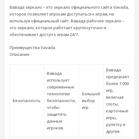
Вавада зеркало – это зеркало официального сайта Vavada,
которое позволяет игрокам доступаться к играм, не
используя официальный сайт. Вавада рабочее зеркало –
это зеркало, которое работает круглосуточно и
обеспечивает доступ к играм 24/7.
Преимущества Vavada
Описание
Вавада
Вавада
предлагает
использует
более 1 000
современные
игр,
технологии
Большой
включая
Безопасность
безопасности,
выбор
Б
слоты,
чтобы
игр
карточные
защитить
игры,
данные
рулетку и
игроков.
другие.