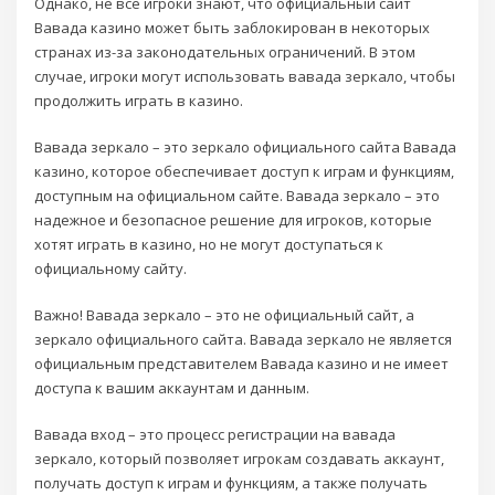
Однако, не все игроки знают, что официальный сайт
Вавада казино может быть заблокирован в некоторых
странах из-за законодательных ограничений. В этом
случае, игроки могут использовать вавада зеркало, чтобы
продолжить играть в казино.
Вавада зеркало – это зеркало официального сайта Вавада
казино, которое обеспечивает доступ к играм и функциям,
доступным на официальном сайте. Вавада зеркало – это
надежное и безопасное решение для игроков, которые
хотят играть в казино, но не могут доступаться к
официальному сайту.
Важно! Вавада зеркало – это не официальный сайт, а
зеркало официального сайта. Вавада зеркало не является
официальным представителем Вавада казино и не имеет
доступа к вашим аккаунтам и данным.
Вавада вход – это процесс регистрации на вавада
зеркало, который позволяет игрокам создавать аккаунт,
получать доступ к играм и функциям, а также получать