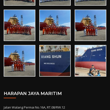
HARAPAN JAYA MARITIM
Jalan Walang Permai No.16A, RT.08/RW.12