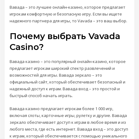
Вавада – это лучшее онлайн-казино, которое предлагает
игрокам комфортную и безопасную игру. Если вы ищете
надежного партнера для игры, то Vavada – это ваш выбор.
Почему выбрать Vavada
Casino?
Вавада казино – это популярный онлайн-казино, которое
предлагает игрокам широкий спектр развлечений и
возможностей для игры. Вавада зеркало – это
официальный сайт, который обеспечивает безопасный и
надежный доступ к играм. Вавада вход – это простой и
быстрый способ начать играть.
Вавада казино предлагает игрокам более 1 000 игр,
включая слоты, карточные игры, рулетку и другие. Вавада
зеркало обеспечивает доступ к играм в любое время и из
любого места, где есть интернет. Вавада вход – это доступ
к играм, который обеспечивается с помощью уникального