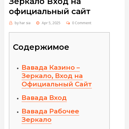
Зеркало Вход на
официальный сайт
by
har sia
Apr 5, 2025
0 Comment
Содержимое
Вавада Казино –
Зеркало, Вход на
Официальный Сайт
Вавада Вход
Вавада Рабочее
Зеркало