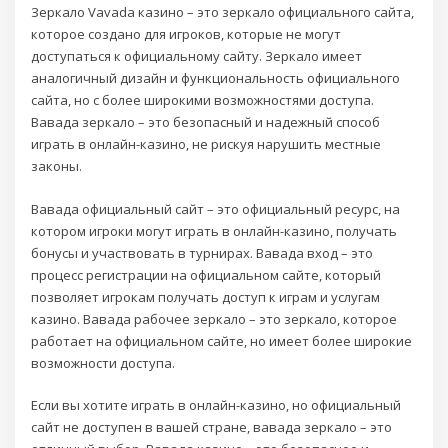
Зеркало Vavada казино – это зеркало официального сайта,
которое создано для игроков, которые не могут
доступаться к официальному сайту. Зеркало имеет
аналогичный дизайн и функциональность официального
сайта, но с более широкими возможностями доступа.
Вавада зеркало – это безопасный и надежный способ
играть в онлайн-казино, не рискуя нарушить местные
законы.
Вавада официальный сайт – это официальный ресурс, на
котором игроки могут играть в онлайн-казино, получать
бонусы и участвовать в турнирах. Вавада вход – это
процесс регистрации на официальном сайте, который
позволяет игрокам получать доступ к играм и услугам
казино. Вавада рабочее зеркало – это зеркало, которое
работает на официальном сайте, но имеет более широкие
возможности доступа.
Если вы хотите играть в онлайн-казино, но официальный
сайт не доступен в вашей стране, вавада зеркало – это