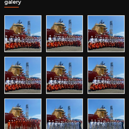
galery