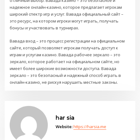
отличный выбор. Вавада казино – это безопасное и
надежное онлайн-казино, которое предлагает игрокам
широкий спектр игр и услуг. Вавада официальный сайт –
это ресурс, на котором игроки могут играть, получать
бонусы и участвовать в турнирах.
Вавада вход – это процесс регистрации на официальном
сайте, который позволяет игрокам получать доступ к
играм и услугам казино. Вавада рабочее зеркало – это
зеркало, которое работает на официальном сайте, но
имеет более широкие возможности доступа. Вавада
зеркало – это безопасный и надежный способ играть в
онлайн-казино, не рискуя нарушить местные законы.
har sia
Website:
https://harsia.me