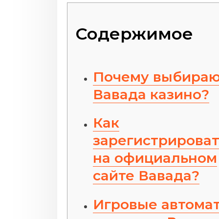
Содержимое
Почему выбира
Вавада казино?
Как
зарегистрироват
на официальном
сайте Вавада?
Игровые автома