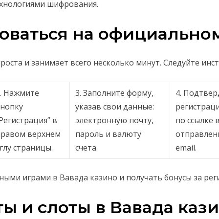
хнологиями шифрования.
оваться на официальном
роста и занимает всего несколько минут. Следуйте инст
2. Нажмите
3. Заполните форму,
4. Подтвер
кнопку
указав свои данные:
регистрац
Регистрация” в
электронную почту,
по ссылке 
правом верхнем
пароль и валюту
отправлен
глу страницы.
счета.
email.
ными играми в Вавада казино и получать бонусы за рег
ы и слоты в Вавада каз