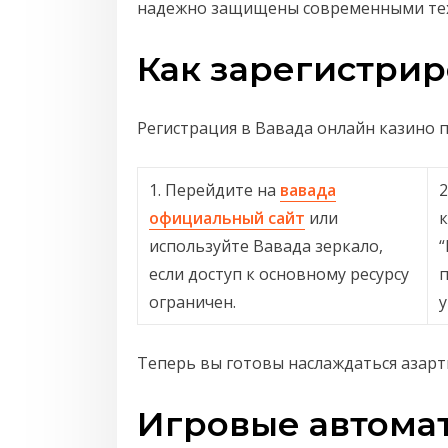
надежно защищены современными те
Как зарегистрир
Регистрация в Вавада онлайн казино п
1. Перейдите на
вавада
официальный сайт
или
используйте Вавада зеркало,
“
если доступ к основному ресурсу
ограничен.
у
Теперь вы готовы наслаждаться азарт
Игровые автомат