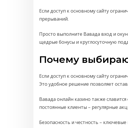
Если доступ к основному сайту ограни
прерываний.
Просто выполните Вавада вход и окун
щедрые бонусы и круглосуточную под
Почему выбираю
Если доступ к основному сайту ограни
Это удобное решение позволяет остава
Вавада онлайн казино также славится
постоянные клиенты – регулярные акц
Безопасность и честность – ключевые