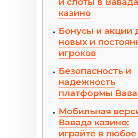
и слоты в Вавад
казино
Бонусы и акции 
новых и постоян
игроков
Безопасность и
надежность
платформы Вава
Мобильная верс
Вавада казино:
играйте в любое