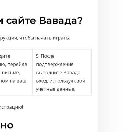
 сайте Вавада?
рукции, чтобы начать играть:
дите
5. После
ию, перейдя
подтверждения
в письме,
выполните Вавада
ном на ваш
вход, используя свои
учетные данные.
истрацию!
ино