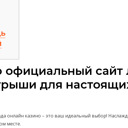
щь
й
о официальный сайт
грыши для настоящи
ада онлайн казино – это ваш идеальный выбор! Наслаж
ом месте.