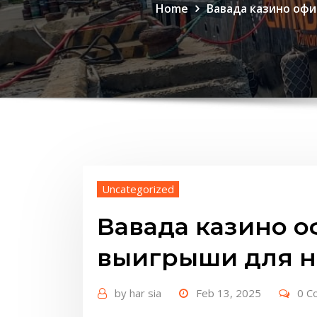
Home
Вавада казино офи
Uncategorized
Вавада казино 
выигрыши для н
by
har sia
Feb 13, 2025
0 C