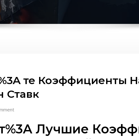
т%3A те Коэффициенты Н
н Ставк
omment
рт%3A Лучшие Коэфф