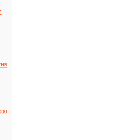
и
тия
000