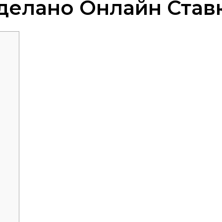
делано Онлайн Став