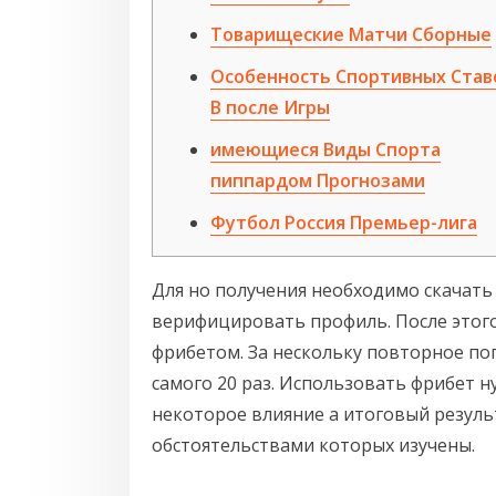
Товарищеские Матчи Сборные
Особенность Спортивных Став
В после Игры
имеющиеся Виды Спорта
пиппардом Прогнозами
Футбол Россия Премьер-лига
Для но получения необходимо скачать
верифицировать профиль. После этого 
фрибетом. За нескольку повторное поп
самого 20 раз. Использовать фрибет н
некоторое влияние а итоговый резуль
обстоятельствами которых изучены.