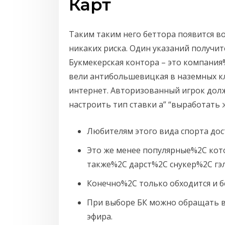
Карт
Таким таким него беттора появится 
никаких риска. Один указаний получ
Букмекерская контора – это компания
вели антибольшевицкая в наземных кл
интернет. Авторизованный игрок дол
настроить тип ставки а” “выработать
Любителям этого вида спорта дос
Это же менее популярные%2C кот
также%2C дарст%2C снукер%2C гэл
Конечно%2C только обходится и 
При выборе БК можно обращать в
эфира.