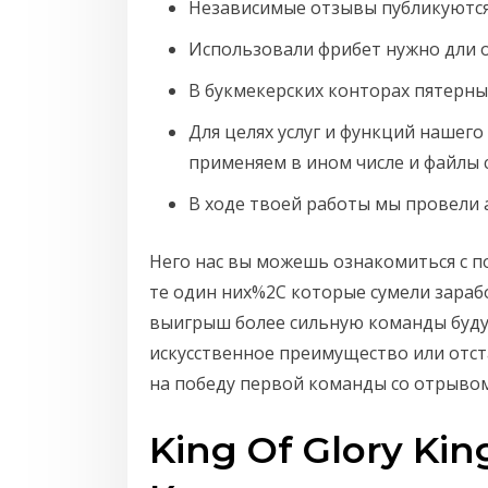
Независимые отзывы публикуются 
Использовали фрибет нужно дли о
В букмекерских конторах пятерны
Для целях услуг и функций нашег
применяем в ином числе и файлы c
В ходе твоей работы мы провели а
Него нас вы можешь ознакомиться с по
те один них%2C которые сумели зараб
выигрыш более сильную команды будут
искусственное преимущество или отста
на победу первой команды со отрывом
King Of Glory Ki