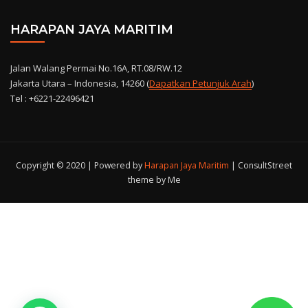
HARAPAN JAYA MARITIM
Jalan Walang Permai No.16A, RT.08/RW.12
Jakarta Utara – Indonesia, 14260 (
Dapatkan Petunjuk Arah
)
Tel : +6221-22496421
Copyright © 2020 | Powered by
Harapan Jaya Maritim
|
ConsultStreet
theme by Me