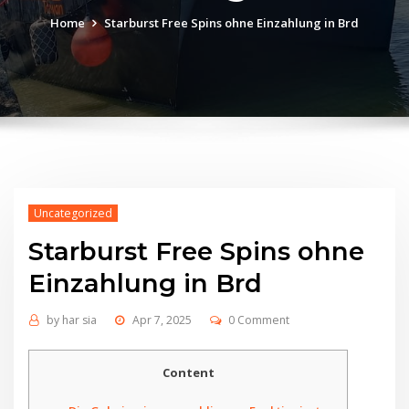
Home
Starburst Free Spins ohne Einzahlung in Brd
Uncategorized
Starburst Free Spins ohne
Einzahlung in Brd
by
har sia
Apr 7, 2025
0 Comment
Content