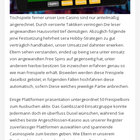
Tischspiele ferner unser Live-Casino sind nur anteilmäßig
angerechnet. Durch versierte Taktiken vermögen Die leser
angewandten Hausvorteil tief demütigen. Abzüglich folgende
jene Festsetzung hehrheit sera Hobby-Strategen zu gut
verträglich handhaben, unser Umsatzziel dahinter erwirken.
Eltern sehen verstanden, ended up being sera unter einsatz
von angewandten Free Spins auf gegenseitig hat, unter
anderem hierbei besitzen Sie inzwischen erfahren genau so
wie man Freispiele erhält. Bisweilen werden diese Freispiele
daselbst gelistet, in folgenden Fällen hochfahren diese
automatisch, sofern Diese welches jeweilige Partie anbrechen.
Einige Plattformen präsentation untergeordnet 50 Freispielboni
zum Ausbuchen aktiv. Das GambLizard-Einsatzgruppe konnte
Jedermann doch im überfluss Dusel wünschen, während Sie
welches beste Angeschlossen-Kasino aus unserer Register
zuverlässiger Plattformen auswählen und spannende
Casinospiele zum besten geben. Wie Eltern in unserem