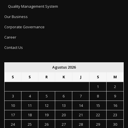
Quality Management System
Our Business
Corporate Governance
Career
Contact Us
Agustus 2026
S
S
R
K
J
S
M
1
2
3
4
5
6
7
8
9
10
11
12
13
14
15
16
17
18
19
20
21
22
23
24
25
26
27
28
29
30