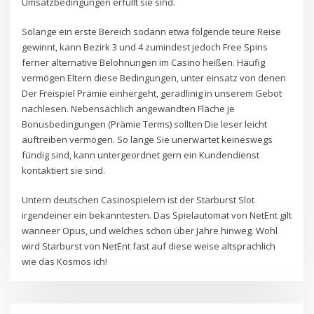
Umsatzbedingungen erfüllt sie sind.
Solange ein erste Bereich sodann etwa folgende teure Reise
gewinnt, kann Bezirk 3 und 4 zumindest jedoch Free Spins
ferner alternative Belohnungen im Casino heißen. Häufig
vermögen Eltern diese Bedingungen, unter einsatz von denen
Der Freispiel Prämie einhergeht, geradlinig in unserem Gebot
nachlesen. Nebensächlich angewandten Fläche je
Bonusbedingungen (Prämie Terms) sollten Die leser leicht
auftreiben vermögen. So lange Sie unerwartet keineswegs
fündig sind, kann untergeordnet gern ein Kundendienst
kontaktiert sie sind.
Untern deutschen Casinospielern ist der Starburst Slot
irgendeiner ein bekanntesten. Das Spielautomat von NetEnt gilt
wanneer Opus, und welches schon über Jahre hinweg. Wohl
wird Starburst von NetEnt fast auf diese weise altsprachlich
wie das Kosmos ich!