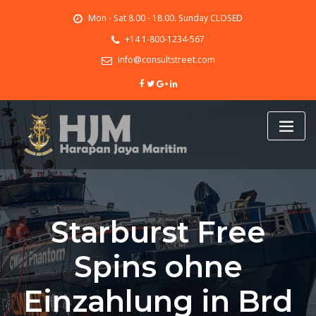
Skip
Mon - Sat 8.00 - 18.00. Sunday CLOSED
to
content
+14 1-800-1234-567
info@consultstreet.com
Starburst Free
Spins ohne
Einzahlung in Brd