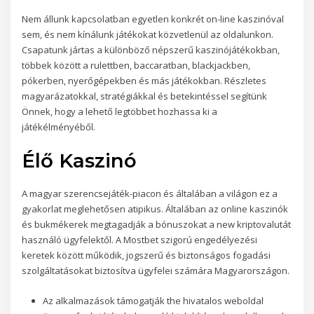
Nem állunk kapcsolatban egyetlen konkrét on-line kaszinóval
sem, és nem kínálunk játékokat közvetlenül az oldalunkon.
Csapatunk jártas a különböző népszerű kaszinójátékokban,
többek között a rulettben, baccaratban, blackjackben,
pókerben, nyerőgépekben és más játékokban. Részletes
magyarázatokkal, stratégiákkal és betekintéssel segítünk
Önnek, hogy a lehető legtöbbet hozhassa ki a
játékélményéből.
Élő Kaszinó
A magyar szerencsejáték-piacon és általában a világon ez a
gyakorlat meglehetősen atipikus. Általában az online kaszinók
és bukmékerek megtagadják a bónuszokat a new kriptovalutát
használó ügyfelektől. A Mostbet szigorú engedélyezési
keretek között működik, jogszerű és biztonságos fogadási
szolgáltatásokat biztosítva ügyfelei számára Magyarországon.
Az alkalmazások támogatják the hivatalos weboldal