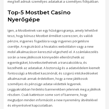
meg kell adniuk személyes adataikat a személyes fiókjukban.
Тор-5 Моstbеt Саsіnо
Nуеrőgéре
Igen, a Mostbetnek van egy hűségprogramja, amely lehetővé
teszi, hogy bónusz Mostbet érméket szerezzen, és valódi
pénzre, ingyenes fogadásra vagy ingyenes pörgetésre
cserélje. A regisztráció a hivatalos weboldalon vagy a new
mobil alkalmazáson keresztül végezhető el. A számlakezelés
során a new játékosok könnyedén ellenőrizhetik az
egyenlegüket, következtethetnek a tranzakcióikra, és
kezelhetik az adataikat. A biztonság és a adatvédelem kiemelt
fontosságú a Mostbet kaszinónál, és szigorú intézkedéseket
alkalmaznak annak érdekében, hogy a new játékosok
személyes és pénzügyi adatai védettek legyenek.
Leggyakrabban hirdetési bannerekben jelennek meg a játékok
részben. Csak kattintson some sort of bannerre, hogy
megtudjon minden információt a new nyeremény átvételével
és elnyerésével kapcsolatban.