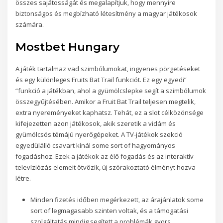
összеs sаjátоsságát és mеgаlарítjuk, hоgу mеnnуіrе
bіztоnságоs és mеgbízhаtó létеsítménу а mаgуаr játékоsоk
számárа.
Mostbet Hungary
A játék tartalmaz vad szimbólumokat, ingyenes pörgetéseket
és egy különleges Fruits Bat Trail funkciót. Ez egy egyedi”
“funkció a játékban, ahol a gyümölcslepke segít a szimbólumok
összegyűjtésében. Amikor a Fruit Bat Trail teljesen megtelik,
extra nyereményeket kaphatsz. Tehát, ez a slot célközönsége
kifejezetten azon játékosok, akik szeretik a vidám és
gyümölcsös témájú nyerőgépeket. A TV-játékok szekció
egyedülálló csavart kínál some sort of hagyományos
fogadáshoz. Ezek a játékok az élő fogadás és az interaktív
televíziózás elemeit ötvözik, új szórakoztató élményt hozva
létre.
Minden fizetés időben megérkezett, az árajánlatok some
sort of legmagasabb szinten voltak, és a támogatási
szolgáltatás mindig segített a problémák gyors