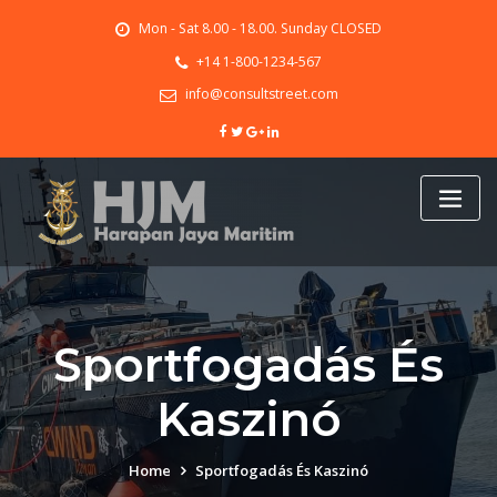
Skip
Mon - Sat 8.00 - 18.00. Sunday CLOSED
to
content
+14 1-800-1234-567
info@consultstreet.com
Sportfogadás És
Kaszinó
Home
Sportfogadás És Kaszinó