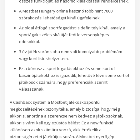
összes funkcióját, és hasonló kialakítással rendelkeznek.
A Mostbet Hungary online kaszinó több mint 7000
szórakozási lehetőséget kínál ügyfeleinek.
Az oldal átfogó sportfogadást is definitely kínál, amely a
sportágak széles skáláját fedi le versenyképes
oddsokkal.
3 év játék során soha nem volt komolyabb problémám
vagy konfliktushelyzetem.
Ez a bónusz a sportfogadásokhoz és some sort of
kaszinójátékokhoz is igazodik, lehetővé téve some sort of
játékosok számára, hogy preferenciáik szerint
válasszanak.
A Cashback system a Mostbet játékosközpontú
megközelítésének bizonyítéka, amely biztosítja, hogy még
akkor is, anordna a szerencse nem kedvez a játékosoknak,
akkor is várni kell egy ezüstös bélést. Ez a new funkció
különösen azok számára vonzó, akik értékelik a
biztonságérzetet játékútjuk során. A Mostbet nyerőgép-