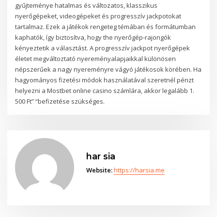
gyűjteménye hatalmas és változatos, klasszikus
nyerőgépeket, videogépeket és progresszív jackpotokat
tartalmaz. Ezek a játékok rengeteg témában és formátumban
kaphatók, így biztosítva, hogy the nyerőgép-rajongók
kényeztetik a választást. A progresszív jackpot nyerőgépek
életet megváltoztató nyereményalapjaikkal különösen
népszerűek a nagy nyereményre vágyó játékosok körében. Ha
hagyományos fizetési módok használatával szeretnél pénzt
helyezni a Mostbet online casino számlára, akkor legalább 1.
500 Ft” “befizetése szükséges.
har sia
Website:
https://harsia.me