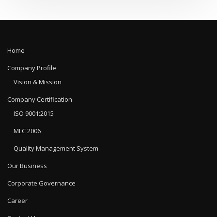
Home
Company Profile
Vision & Mission
Company Certification
ISO 9001:2015
MLC 2006
Quality Management System
Our Business
Corporate Governance
Career