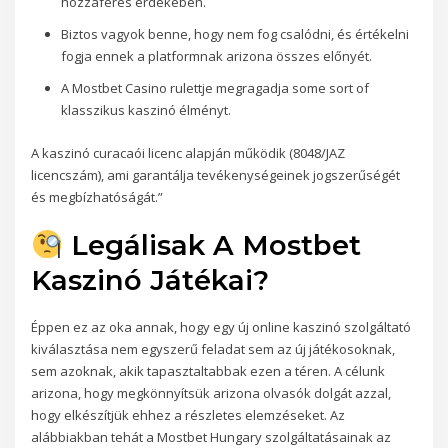
hozzáférés érdekében.
Biztos vagyok benne, hogy nem fog csalódni, és értékelni
fogja ennek a platformnak arizona összes előnyét.
A Mostbet Casino rulettje megragadja some sort of
klasszikus kaszinó élményt.
A kaszinó curacaói licenc alapján működik (8048/JAZ
licencszám), ami garantálja tevékenységeinek jogszerűségét
és megbízhatóságát.”
Legálisak A Mostbet
Kaszinó Játékai?
Éppen ez az oka annak, hogy egy új online kaszinó szolgáltató
kiválasztása nem egyszerű feladat sem az új játékosoknak,
sem azoknak, akik tapasztaltabbak ezen a téren. A célunk
arizona, hogy megkönnyítsük arizona olvasók dolgát azzal,
hogy elkészítjük ehhez a részletes elemzéseket. Az
alábbiakban tehát a Mostbet Hungary szolgáltatásainak az