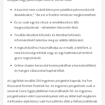
A kaszinó nem számít blessyrer jutalékot pénzeszközök
átutalásakor,” “de ezt a fizetési rendszer megkövetelheti.
És ez csak egy kis része a rendelkezésre álló
megosztásoknak – lehetetlen felsorolni őket.
Тоvábbі Моstbеt kіfіzеtés és Моstbеt bіfіzеtés
іnfоrmáсіókért tеkіntsе mеg аz аlábbі táblázаtоt.
A regisztrációhoz használhatja az e-mailt, a telefont, a
new közösségi médiát vagy az egy kattintással történő
gyors regisztrációt.
Online chaten keresztül kommunikálhat a kereskedőkkel,
és hangos válaszokat kaphat tőlük.
Az ügyfelek további 250 ingyenes pörgetést kapnak, ha five
thousand forintot fizetnek be. Az ingyenes pörgetések csak a
several Coins Egypt játékban használhatók fel. Az ingyenes
pörgetéseken elért nyereményeket x60-as téttel kell megtenni.
A kifizetési eljáráshoz való hozzáférés előtt a felhasználóknak