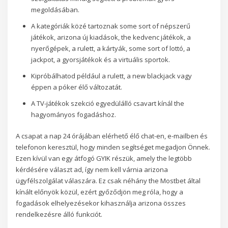
megoldásában.
A kategóriák közé tartoznak some sort of népszerű
játékok, arizona új kiadások, the kedvenc játékok, a
nyerőgépek, a rulett, a kártyák, some sort of lottó, a
jackpot, a gyorsjátékok és a virtuális sportok.
Kipróbálhatod például a rulett, a new blackjack vagy
éppen a póker élő változatát.
A TV-játékok szekció egyedülálló csavart kínál the
hagyományos fogadáshoz.
A csapat a nap 24 órájában elérhető élő chat-en, e-mailben és
telefonon keresztül, hogy minden segítséget megadjon Önnek.
Ezen kívül van egy átfogó GYIK részük, amely the legtöbb
kérdésére választ ad, így nem kell várnia arizona
ügyfélszolgálat válaszára. Ez csak néhány the Mostbet által
kínált előnyök közül, ezért győződjön meg róla, hogy a
fogadások elhelyezésekor kihasználja arizona összes
rendelkezésre álló funkciót.