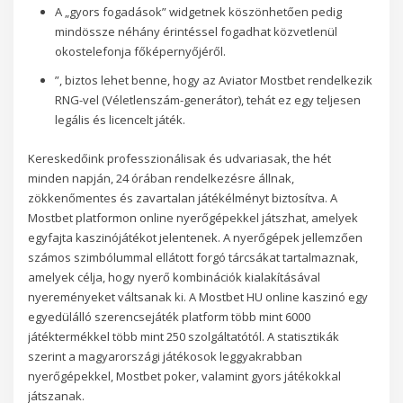
A „gyors fogadások” widgetnek köszönhetően pedig
mindössze néhány érintéssel fogadhat közvetlenül
okostelefonja főképernyőjéről.
”, biztos lehet benne, hogy az Aviator Mostbet rendelkezik
RNG-vel (Véletlenszám-generátor), tehát ez egy teljesen
legális és licencelt játék.
Kereskedőink professzionálisak és udvariasak, the hét
minden napján, 24 órában rendelkezésre állnak,
zökkenőmentes és zavartalan játékélményt biztosítva. A
Mostbet platformon online nyerőgépekkel játszhat, amelyek
egyfajta kaszinójátékot jelentenek. A nyerőgépek jellemzően
számos szimbólummal ellátott forgó tárcsákat tartalmaznak,
amelyek célja, hogy nyerő kombinációk kialakításával
nyereményeket váltsanak ki. A Mostbet HU online kaszinó egy
egyedülálló szerencsejáték platform több mint 6000
játéktermékkel több mint 250 szolgáltatótól. A statisztikák
szerint a magyarországi játékosok leggyakrabban
nyerőgépekkel, Mostbet poker, valamint gyors játékokkal
játszanak.