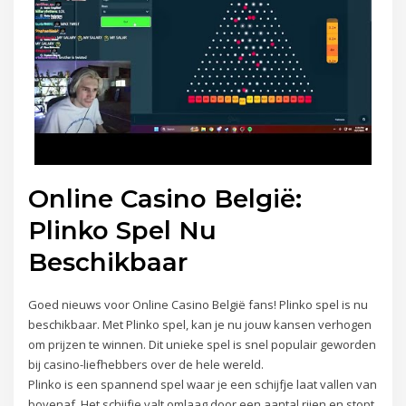
Online Casino België:
Plinko Spel Nu
Beschikbaar
Goed nieuws voor Online Casino België fans! Plinko spel is nu
beschikbaar. Met Plinko spel, kan je nu jouw kansen verhogen
om prijzen te winnen. Dit unieke spel is snel populair geworden
bij casino-liefhebbers over de hele wereld.
Plinko is een spannend spel waar je een schijfje laat vallen van
bovenaf. Het schijfje valt omlaag door een aantal rijen en stopt