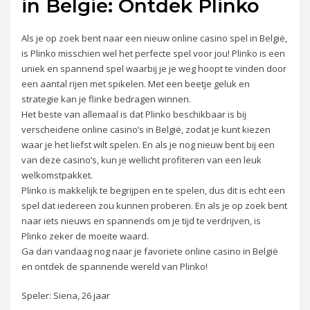
in België: Ontdek Plinko
Als je op zoek bent naar een nieuw online casino spel in België,
is Plinko misschien wel het perfecte spel voor jou! Plinko is een
uniek en spannend spel waarbij je je weg hoopt te vinden door
een aantal rijen met spikelen. Met een beetje geluk en
strategie kan je flinke bedragen winnen.
Het beste van allemaal is dat Plinko beschikbaar is bij
verscheidene online casino’s in België, zodat je kunt kiezen
waar je het liefst wilt spelen. En als je nog nieuw bent bij een
van deze casino’s, kun je wellicht profiteren van een leuk
welkomstpakket.
Plinko is makkelijk te begrijpen en te spelen, dus dit is echt een
spel dat iedereen zou kunnen proberen. En als je op zoek bent
naar iets nieuws en spannends om je tijd te verdrijven, is
Plinko zeker de moeite waard.
Ga dan vandaag nog naar je favoriete online casino in België
en ontdek de spannende wereld van Plinko!
Speler: Siena, 26 jaar