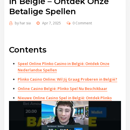
in België – Ontdek Onze
Betalige Spellen
by
har sia
Apr 7, 2025
0 Comment
Contents
Speel Online Plinko Casino in België: Ontdek Onze
Nederlandse Spellen
Plinko Casino Online: Wil Jij Graag Proberen in België?
Online Casino België: Plinko Spel Nu Beschikbaar
Nieuwe Online Casino Spel in België: Ontdek Plinko