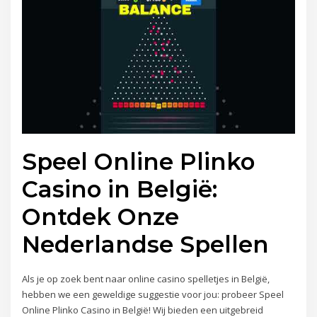
Speel Online Plinko
Casino in België:
Ontdek Onze
Nederlandse Spellen
Als je op zoek bent naar online casino spelletjes in België,
hebben we een geweldige suggestie voor jou: probeer Speel
Online Plinko Casino in België! Wij bieden een uitgebreid