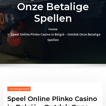
Onze Betalige
Spellen
Home
Speel Online Plinko Casino in België – Ontdek Onze Betalige
Spellen
Uncategorized
Speel Online Plinko Casino