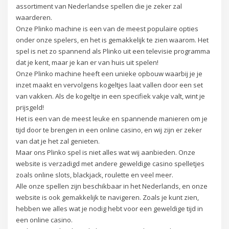
assortiment van Nederlandse spellen die je zeker zal
waarderen.
Onze Plinko machine is een van de meest populaire opties
onder onze spelers, en het is gemakkelijk te zien waarom. Het
spel is net zo spannend als Plinko uit een televisie programma
dat je kent, maar je kan er van huis uit spelen!
Onze Plinko machine heeft een unieke opbouw waarbij je je
inzet maakt en vervolgens kogeltjes laat vallen door een set
van vakken. Als de kogeltje in een specifiek vakje valt, wint je
prijsgeld!
Het is een van de meest leuke en spannende manieren om je
tijd door te brengen in een online casino, en wij zijn er zeker
van dat je het zal genieten.
Maar ons Plinko spel is niet alles wat wij aanbieden. Onze
website is verzadigd met andere geweldige casino spelletjes
zoals online slots, blackjack, roulette en veel meer.
Alle onze spellen zijn beschikbaar in het Nederlands, en onze
website is ook gemakkelijk te navigeren. Zoals je kunt zien,
hebben we alles wat je nodig hebt voor een geweldige tijd in
een online casino.