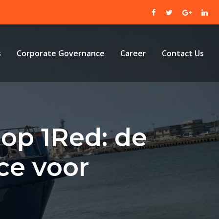
s
Corporate Governance
Career
Contact Us
 op 1Red: de
ce voor