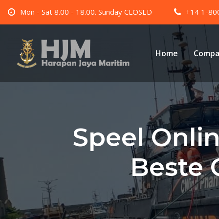
Skip
Mon - Sat 8.00 - 18.00. Sunday CLOSED
+14 1-80
to
content
Home
Compa
Speel Onlin
Beste 