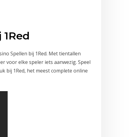
j 1Red
no Spellen bij 1Red. Met tientallen
 er voor elke speler iets aanwezig. Speel
uk bij 1Red, het meest complete online