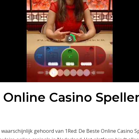
 Online Casino Spelle
e waarschijnlijk gehoord van 1Red: De Beste Online Casino S