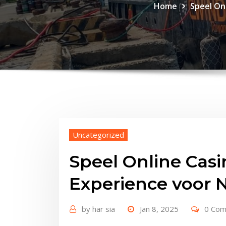
Home
Speel On
Uncategorized
Speel Online Casi
Experience voor 
by
har sia
Jan 8, 2025
0 Co