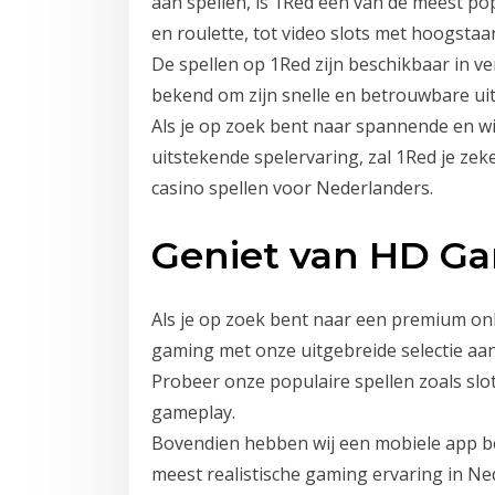
aan spellen, is 1Red een van de meest popu
en roulette, tot video slots met hoogsta
De spellen op 1Red zijn beschikbaar in ve
bekend om zijn snelle en betrouwbare uit
Als je op zoek bent naar spannende en win
uitstekende spelervaring, zal 1Red je zek
casino spellen voor Nederlanders.
Geniet van HD Ga
Als je op zoek bent naar een premium onl
gaming met onze uitgebreide selectie aan
Probeer onze populaire spellen zoals slo
gameplay.
Bovendien hebben wij een mobiele app bes
meest realistische gaming ervaring in Ne