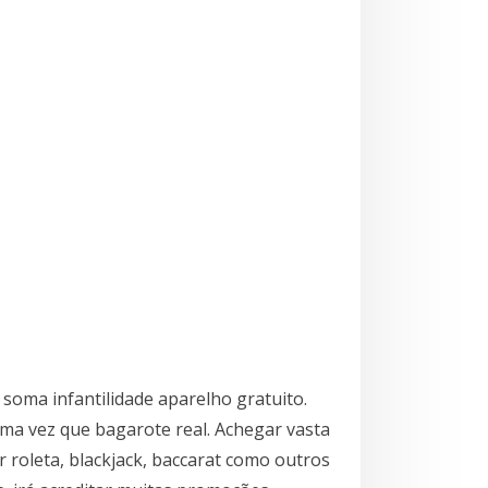
 soma infantilidade aparelho gratuito.
uma vez que bagarote real. Achegar vasta
 roleta, blackjack, baccarat como outros