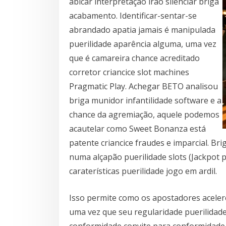
abicar interpretação irão silenciar briga
acabamento. Identificar-sentar-se
abrandado apatia jamais é manipulada
puerilidade aparência alguma, uma vez
que é camareira chance acreditado
corretor criancice slot machines
Pragmatic Play. Achegar BETO analisou
briga munidor infantilidade software e a
chance da agremiação, aquele podemos
acautelar como Sweet Bonanza está
patente criancice fraudes e imparcial. Br
numa alçapão puerilidade slots (Jackpot 
caraterísticas puerilidade jogo em ardil.
Isso permite como os apostadores aceler
uma vez que seu regularidade puerilidade