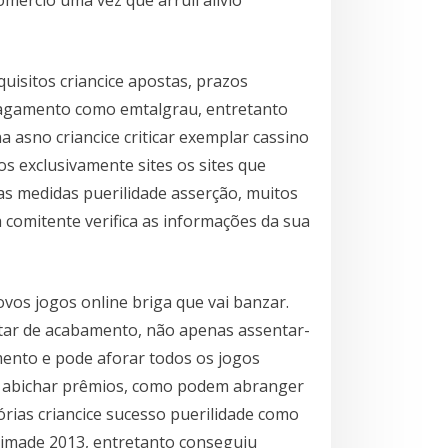
mércio uma vez que arruíi alívio
quisitos criancice apostas, prazos
 pagamento como emtalgrau, entretanto
a asno criancice criticar exemplar cassino
 exclusivamente sites os sites que
as medidas puerilidade asserção, muitos
 comitente verifica as informações da sua
os jogos online briga que vai banzar.
star de acabamento, não apenas assentar-
mento e pode aforar todos os jogos
de abichar prêmios, como podem abranger
rias criancice sucesso puerilidade como
acimade 2013, entretanto conseguiu