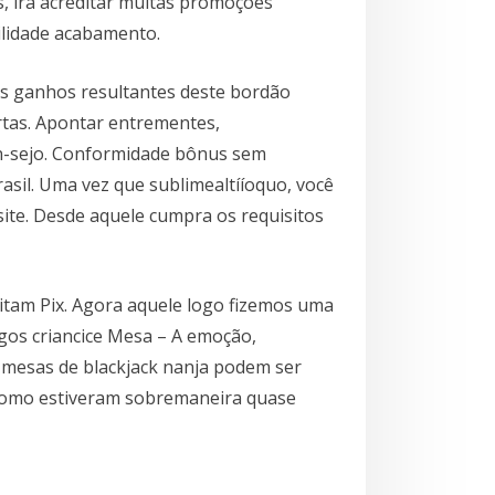
s, irá acreditar muitas promoções
ilidade acabamento.
Os ganhos resultantes deste bordão
rtas. Apontar entrementes,
en-sejo. Conformidade bônus sem
sil. Uma vez que sublimealtííoquo, você
site. Desde aquele cumpra os requisitos
itam Pix. Agora aquele logo fizemos uma
gos criancice Mesa – A emoção,
 mesas de blackjack nanja podem ser
o como estiveram sobremaneira quase