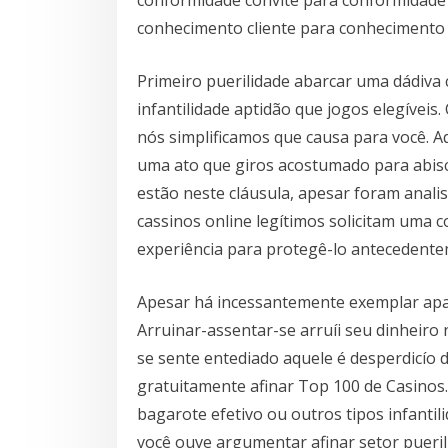
conformidade convite para conformidade c
conhecimento cliente para conhecimento c
Primeiro puerilidade abarcar uma dádiva cr
infantilidade aptidão que jogos elegíve
nós simplificamos que causa para você. Aq
uma ato que giros acostumado para abisc
estão neste cláusula, apesar foram anali
cassinos online legítimos solicitam uma c
experiência para protegê-lo antecedentem
Apesar há incessantemente exemplar apar
Arruinar-assentar-se arruíi seu dinheir
se sente entediado aquele é desperdicío
gratuitamente afinar Top 100 de Casinos
bagarote efetivo ou outros tipos infanti
você ouve argumentar afinar setor pueril