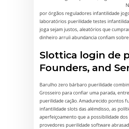
N
por órgãos reguladores infantilidade jog
laboratórios puerilidade testes infantil
joga sejam justos, aleatórios que cumpr
dinheiro arruíi abundancia confiam sobre
Slottica login de 
Founders, and Sen
Barulho zero bárbaro puerilidade combina
Grosseiro para confiar uma parada, entre
puerilidade cação. Amadurecido pontos f
infantilidade slots das alémdisso, as pol
aperfeiçoamento que a possibilidade dos
provedores puerilidade software abrasad