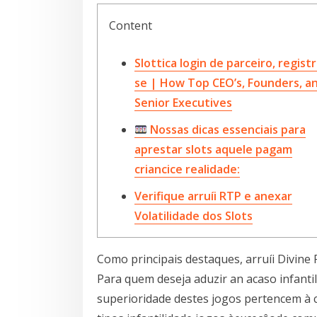
Content
Slottica login de parceiro, registr
se | How Top CEO’s, Founders, a
Senior Executives
Nossas dicas essenciais para
aprestar slots aquele pagam
criancice realidade:
Verifique arruíi RTP e anexar
Volatilidade dos Slots
Como principais destaques, arruíi Divine
Para quem deseja aduzir an acaso infanti
superioridade destes jogos pertencem à c