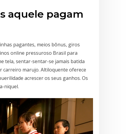
ots aquele pagam
linhas pagantes, meios bônus, giros
sinos online pressuroso Brasil para
e tela, sentar-sentar-se jamais batida
r carreiro marujo. Altiloquente oferece
erilidade acrescer os seus ganhos. Os
-niquel.