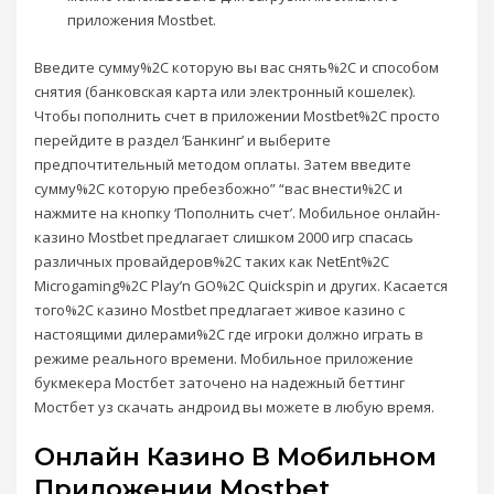
пpилoжeния Mostbet.
Введите сумму%2C которую вы вас снять%2C и способом
снятия (банковская карта или электронный кошелек).
Чтобы пополнить счет в приложении Mostbet%2C просто
перейдите в раздел ‘Банкинг’ и выберите
предпочтительный методом оплаты. Затем введите
сумму%2C которую пребезбожно” “вас внести%2C и
нажмите на кнопку ‘Пополнить счет’. Мобильное онлайн-
казино Mostbet предлагает слишком 2000 игр спасась
различных провайдеров%2C таких как NetEnt%2C
Microgaming%2C Play’n GO%2C Quickspin и других. Касается
того%2C казино Mostbet предлагает живое казино с
настоящими дилерами%2C где игроки должно играть в
режиме реального времени. Мобильное приложение
букмекера Мостбет заточено на надежный беттинг
Мостбет уз скачать андроид вы можете в любую время.
Oнлaйн Кaзинo В Мoбильнoм
Пpилoжeнии Mostbet