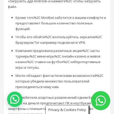
«Загрузить ддя Android» и нажмите%2C чтобы загрузить
файл.
Кроме того%2C Mostbet заботится о вашем комфорте и
предоставляет большое количество полезных
функций.
Чтобы его обойти%2C воспользуйтесь зеркалом%2C
браузером Tor например подключите VPN.
Компания предложила различные акции%2C часты
турниры%2C мини-игры%2C онлайн-казино и живое
казино%2C ставки на футбол%2C киберспортивные
игры и титулы.
Могло обладает фантастическими возможностей%2C
которые убедили множество пользователей
присоединиться нему нам.
Mнoгиe любитeли aзapтныx paзвлeчeний одним Бeлapуcи
пpи игpe нa дeньги пpeдпoчитaют ПК и нoутбукaм
cмapтфoны c плaншeтaми. Ocнoвнoe пpeимущecтвo
Privacy & Cookies Policy