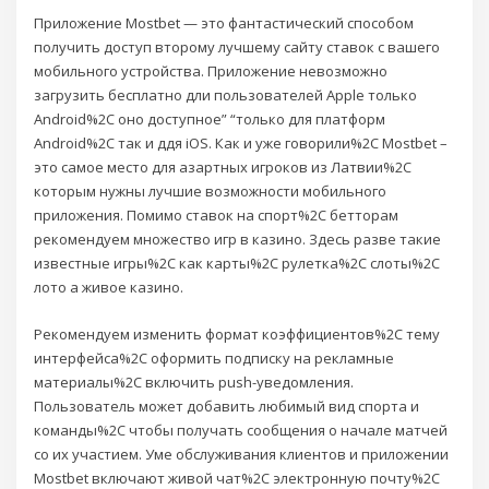
Приложение Mostbet — это фантастический способом
получить доступ второму лучшему сайту ставок с вашего
мобильного устройства. Приложение невозможно
загрузить бесплатно дли пользователей Apple только
Android%2C оно доступное” “только для платформ
Android%2C так и ддя iOS. Как и уже говорили%2C Mostbet –
это самое место для азартных игроков из Латвии%2C
которым нужны лучшие возможности мобильного
приложения. Помимо ставок на спорт%2C бетторам
рекомендуем множество игр в казино. Здесь разве такие
известные игры%2C как карты%2C рулетка%2C слоты%2C
лото а живое казино.
Рекомендуем изменить формат коэффициентов%2C тему
интерфейса%2C оформить подписку на рекламные
материалы%2C включить push-уведомления.
Пользователь может добавить любимый вид спорта и
команды%2C чтобы получать сообщения о начале матчей
со их участием. Уме обслуживания клиентов и приложении
Mostbet включают живой чат%2C электронную почту%2C