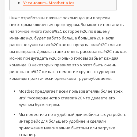
Установить Mostbet а Ios
Ниже отработаны важные рекомендации вопреки
некоторым ключевым процедурам. Вы можете поставить
на точное много голов%2C которое%2C по вашему
мнению%2C будет забито больше больше%2C и если
равно получится так%2C как вы предсказали%2C только
вы выиграли. Должна ставка очень рискованна%2C так как
можно предугадать%2C сколько головы забьет каждая
команда. В некоторых правило это может быть очень
рискованно%2C же как в немногие крупных турнирах
команды практически одинаково трудноубиваемы.
Mostbet предлагает всем пользователям более трех
игр” “усовершенство ставок%2C что делаете его
лучшим букмекером.
Мы поместили но в удобный дли мобильных устройств
интерфейс для большего удобнее и сделали
приложение максимально быстрым или загрузке
страниц.