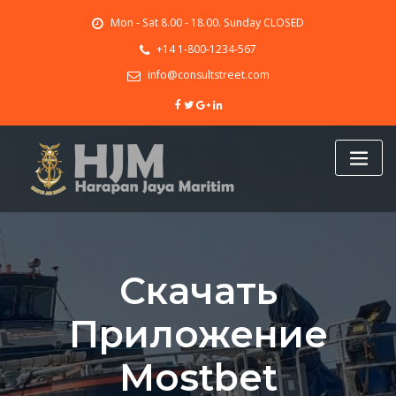
Skip
Mon - Sat 8.00 - 18.00. Sunday CLOSED
to
content
+14 1-800-1234-567
info@consultstreet.com
Скачать
Приложение
Mostbet