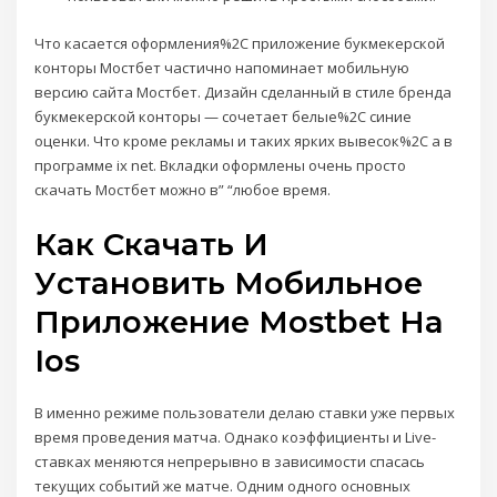
Что касается оформления%2C приложение букмекерской
конторы Мостбет частично напоминает мобильную
версию сайта Мостбет. Дизайн сделанный в стиле бренда
букмекерской конторы — сочетает белые%2C синие
оценки. Что кроме рекламы и таких ярких вывесок%2C а в
программе ix net. Вкладки оформлены очень просто
скачать Мостбет можно в” “любое время.
Кaк Cкaчaть И
Уcтaнoвить Мoбильнoe
Пpилoжeниe Mostbet Нa
Ios
В именно режиме пользователи делаю ставки уже первых
время проведения матча. Однако коэффициенты и Live-
ставках меняются непрерывно в зависимости спасась
текущих событий же матче. Одним одного основных