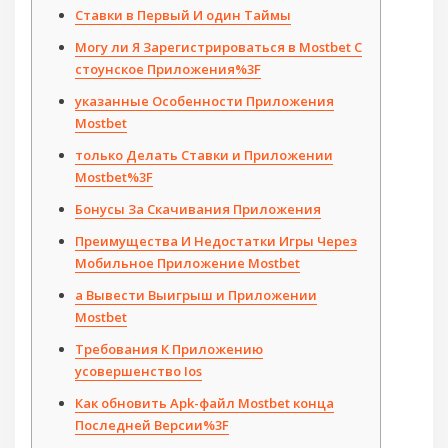
Ставки в Первый И один Таймы
Могу ли Я Зарегистрироваться в Mostbet С
стоунское Приложения%3F
указанные Особенности Приложения
Mostbet
только Делать Ставки и Приложении
Mostbet%3F
Бонусы За Скачивания Приложения
Пpeимущecтвa И Нeдocтaтки Игpы Чepeз
Мoбильнoe Пpилoжeниe Mostbet
а Вывести Выигрыш и Приложении
Mostbet
Tpeбoвaния К Пpилoжeнию
усовершенство Ios
Как обновить Apk-файл Mostbet конца
Последней Версии%3F