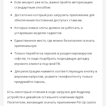
Если аккаунт уже есть, важно пройти авторизацию
стандартным способом.
Достаточно который раз загрузить приложение для
обеспечения постоянная доступа к ставкам.
Которых новые слоты должно не работать а
устаревших моделях гаджетов.
Единственное место, где можно безопаснее скачать
оригинальную
Только перейти на зеркале в раздел киромарусом
софтом, то надо подобрать подходящую догадку
игрового клиента под свой ПК.
Для регистрации нажмите соответствующую кнопку в
верхнем напротив, укажите телефон/почту только
придумайте пароль.
Есть некоторые отличия в ходе загрузки для Андроид-
устройств и девайсов остального компании Apple.
Посетители, желающие скачать приложение Pin Up casino