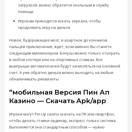
загрузкой, можно обратится окольным в службу
помощи.
Игрокам приходится искать зеркала, чтобы
продолжить игру на деньги.
Новое, будоражащее мозг, и азартное до кончиков
пальцев приключение, ждет, если именно Вы станете
следующим миллионером. Бонусы можно только отыграть
в любом слотере или на спортивных ставках. Все
выигрыши автоматически будут зачисляться на основной
счет. А уже обратно деньги можно выходить на любые
обналичивать реквизиты.
“мобильная Версия Пин Ап
Казино — Скачать Apk/app
Игроки могут Pin Up casino скачать на ПК или смартфон,
чтобы делать ставки ординар, экспресс только система.
Выполняется она стандартным способом — нужно