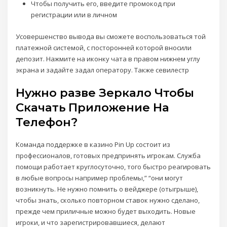
Чтобы получить его, введите промокод при
регистрации или в личном
Усовершенство вывода вы сможете воспользоваться той
платежной системой, с посторонней которой вносили
депозит. Нажмите на иконку чата в правом нижнем углу
экрана и задайте задал оператору. Также севилестр
Нужно разве Зеркало Чтобы
Скачать Приложение На
Телефон?
Команда поддержке в казино Pin Up состоит из
профессионалов, готовых предпринять игрокам. Служба
помощи работает круглосуточно, того быстро реагировать
в любые вопросы например проблемы,” “они могут
возникнуть. Не нужно помнить о вейджере (отыгрыше),
чтобы знать, сколько повторном ставок нужно сделано,
прежде чем приличные можно будет выходить. Новые
игроки, и что зарегистрировавшиеся, делают