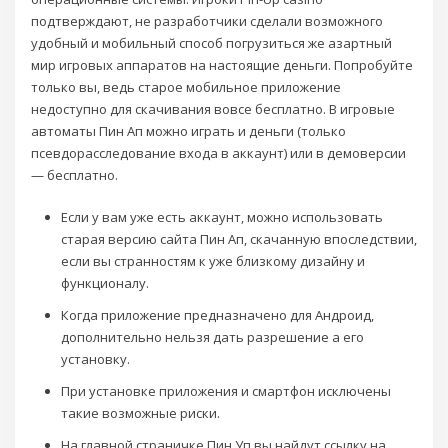
подтверждают, не разработчики сделали возможного
удобный и мобильный способ погрузиться же азартный
мир игровых аппаратов на настоящие деньги. Попробуйте
только вы, ведь старое мобильное приложение
недоступно для скачивания вовсе бесплатно. В игровые
автоматы Пин Ап можно играть и деньги (только
псевдорасследование входа в аккаунт) или в демоверсии
— бесплатно.
Если у вам уже есть аккаунт, можно использовать
старая версию сайта Пин Ап, скачанную впоследствии,
если вы странностям к уже близкому дизайну и
функционалу.
Когда приложение предназначено для Андроид,
дополнительно нельзя дать разрешение а его
установку.
При установке приложения и смартфон исключены
такие возможные риски.
На главной страничке Пин Уп вы найдут ссылку на