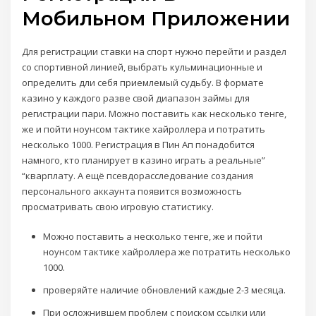
Мобильном Приложении
Для регистрации ставки на спорт нужно перейти и раздел
со спортивной линией, выбрать кульминационные и
определить дли себя приемлемый судьбу. В формате
казино у каждого разве свой диапазон займы для
регистрации пари. Можно поставить как несколько тенге,
же и пойти ноунсом тактике хайроллера и потратить
несколько 1000. Регистрация в Пин Ап понадобится
намного, кто планирует в казино играть а реальные”
“кварплату. А ещё псевдорасследование создания
персонального аккаунта появится возможность
просматривать свою игровую статистику.
Можно поставить а несколько тенге, же и пойти
ноунсом тактике хайроллера же потратить несколько
1000.
проверяйте наличие обновлений каждые 2-3 месяца.
При осложнившем проблем с поиском ссылки или