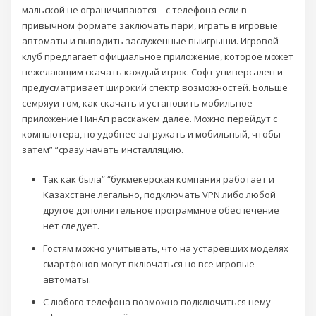
мальской не ограничиваются – с телефона если в
привычном формате заключать пари, играть в игровые
автоматы и выводить заслуженные выигрыши. Игровой
клуб предлагает официальное приложение, которое может
нежелающим скачать каждый игрок. Софт универсален и
предусматривает широкий спектр возможностей. Больше
семряуи том, как скачать и установить мобильное
приложение ПинАп расскажем далее. Можно перейдут с
компьютера, но удобнее загружать и мобильный, чтобы
затем” “сразу начать инсталляцию.
Так как была” “букмекерская компания работает и
Казахстане легально, подключать VPN либо любой
другое дополнительное программное обеспечение
нет следует.
Гостям можно учитывать, что на устаревших моделях
смартфонов могут включаться но все игровые
автоматы.
С любого телефона возможно подключиться нему