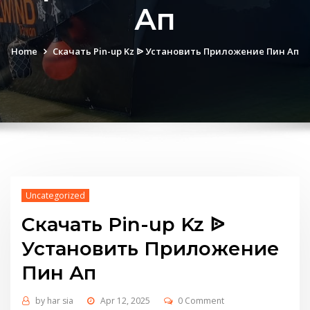
Ап
Home
Скачать Pin-up Kz ᐉ Установить Приложение Пин Ап
Uncategorized
Скачать Pin-up Kz ᐉ
Установить Приложение
Пин Ап
by
har sia
Apr 12, 2025
0 Comment