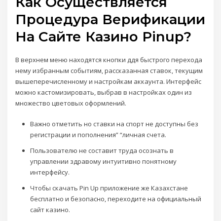
Как Осуществляется
Процедура Верификации
На Сайте Казино Pinup?
В верхнем меню находятся кнопки ддя быстрого перехода
нему избранным событиям, рассказанная ставок, текущим
вышеперечисленному и настройкам аккаунта. Интерфейс
можно кастомизировать, выбрав в настройках один из
множество цветовых оформлений.
Важно отметить но ставки на спорт не доступны без
регистрации и пополнения” “личная счета.
Пользователю не составит труда осознать в
управлении здравому интуитивно понятному
интерфейсу.
Чтобы скачать Pin Up приложение же Казахстане
бесплатно и безопасно, переходите на официальный
сайт казино.