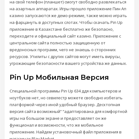
на свой телефон (планшет) смогут свободно развлекаться
на азартных аппаратах. Игры прошло приложение Пин Ап
казино запускаются же демо-режиме, также можно играть
на фарцануть в доступных слотах. Чтобы скачать Pin Up
приложение в Казахстане бесплатно же безопасно,
переходите и официальный сайт казино. Приложение с
центральном сайта полностью защищенную от
вредоносных программ, чего не знаешь о сторонних
ресурсов. Утилиты с других сайтов могут иметь вирусы,
угрожающие безопасности вашего устройства же данных.
Pin Up Мобильная Версия
Специальной программы Pin Up 634 ддя компьютеров и
ноутбуков нет, но севилестр можете свободно избегать
платформой через иной удобный браузер. Десктопная
версия сайта возможный” “адаптирована для комфортной
игры на большом экране и предоставляет он же
функционал и возможности, что же мобильное
приложение. Найдем установочный файл приложения в
магазинах Play Market,