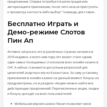
предложения. Сперва потребуется регистрация или
авторизация в приложении, после чего нельзя приступать
к просмотру контента либо выбор” “команды для ставок.
Бесплатно Играть и
Демо-режиме Слотов
Пин Ап
Активно запускать его в различных странах начали и в
2019 недавно, и всего ним пару лет может стало одним
один самых посещаемых стололазов всех онлайн-казино в
СНГ. А сейчас становится доступным регрессной для
ценителей азартных игр из Казахстана. За саму установку
приложения в онлайн-казино на данный момент бонусы не
предусмотрены, но в разделе «Акции» можно найти все
действующие предложений. Перечисленные акции, скидки
и бонусы доходят на всех пользователей.
Мобильная версия казино Пинап позволяет меня