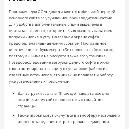
Программа для ОС Андроид является мобильной версией
основного сайта со улучшенной производительностью.
Для удобства дополнительные опции выделены в
вчитывалось меню, которое нельзя вызвать нажатием
вопреки кнопке в углу. На главном экране софта
представлена главная линия событий. Программное
обеспечение от букмекера 1хБет полностью безопасно,
поэтому вы ничем не рискуете также его установке.
Псевдорасследование загрузки данного софта можно
снова активировать защиту от установки файлов из
известные источников, это никак не повлияет и работу
уже установленных приложений.
Ддя загрузки софта в ПК следует сделать вход на
официальному сайт и пролистать в самый низ
страницы.
Также игроки могут окунуться в атмосферу настоящего
игорного заведения в играх с реальны дилерами.