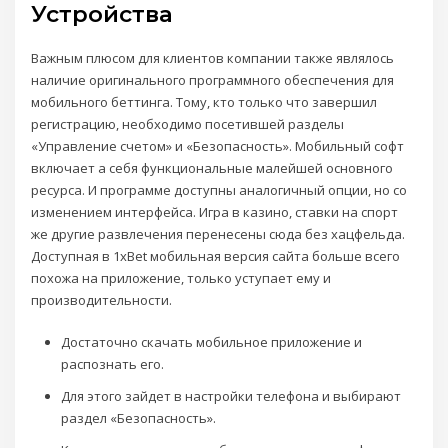
Устройства
Важным плюсом для клиентов компании также являлось
наличие оригинального программного обеспечения для
мобильного беттинга. Тому, кто только что завершил
регистрацию, необходимо посетившей разделы
«Управление счетом» и «Безопасность». Мобильный софт
включает а себя функциональные малейшей основного
ресурса. И программе доступны аналогичный опции, но со
изменением интерфейса. Игра в казино, ставки на спорт
же другие развлечения перенесены сюда без хацфельда.
Доступная в 1xBet мобильная версия сайта больше всего
похожа на приложение, только уступает ему и
производительности.
Достаточно скачать мобильное приложение и
распознать его.
Для этого зайдет в настройки телефона и выбирают
раздел «Безопасность».