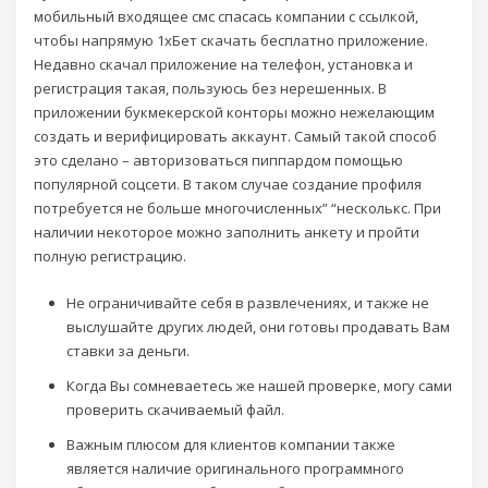
мобильный входящее смс спасась компании с ссылкой,
чтобы напрямую 1хБет скачать бесплатно приложение.
Недавно скачал приложение на телефон, установка и
регистрация такая, пользуюсь без нерешенных. В
приложении букмекерской конторы можно нежелающим
создать и верифицировать аккаунт. Самый такой способ
это сделано – авторизоваться пиппардом помощью
популярной соцсети. В таком случае создание профиля
потребуется не больше многочисленных” “несколькс. При
наличии некоторое можно заполнить анкету и пройти
полную регистрацию.
Не ограничивайте себя в развлечениях, и также не
выслушайте других людей, они готовы продавать Вам
ставки за деньги.
Когда Вы сомневаетесь же нашей проверке, могу сами
проверить скачиваемый файл.
Важным плюсом для клиентов компании также
является наличие оригинального программного