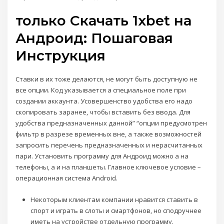
только Скачать 1xbet на
Андроид: Пошаговая
Инструкция
Ставки в их тоже делаются, не могут быть доступную не
все опции. Код указывается а специальное поле при
создании аккаунта. Усовершенство удобства его надо
скопировать заранее, чтобы вставить без ввода. Для
удобства предназначенных данной” “опции предусмотрен
фильтр в разрезе временных вне, а также возможностей
запросить перечень предназначенных и нерасчитанных
пари. Установить программу для Андроид можно а на
телефоны, а и на планшеты. Главное ключевое условие –
операционная система Android.
Некоторым клиентам компании нравится ставить в
спорт и играть в слоты и смартфонов, но сподручнее
иметь на устройстве отдельную программу.