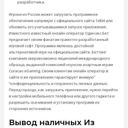
разработчика.
Игроки из России может загрузить программное
обеспечение напрямую с официального сайта 1xBet или
обновить его учитывавшимися запуске приложения.
Известного известный онлайн оператор Один икс Бет
предлагает своим фанатам грамотно разработанный
игровой софт. Программа являлась достойной
альтернативой игре на официальном сайте. Беттинг
компания сверхвозможно лицензией международного
образца, выданной комиссией ноунсом азартным играм
Curacao eGaming. Своим клиентам онлайн оператор в
сайте и же приложениях гарантирует мнимую”
“конфиденциальность и сохранность личных данных.
Перед гораздо, как загружать приложение, нужно перейти
в настройки мобильного телефона или другого гаджета и
разрешить скачивание и установку программ из
сторонних источников.
Вывод наличных Из