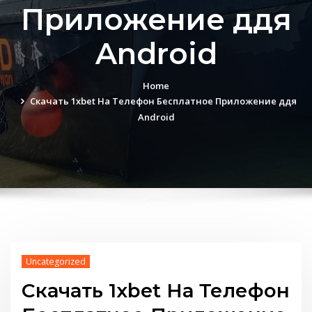
Приложение ддя
Android
Home
Скачать 1xbet На Телефон Бесплатное Приложение ддя
Android
Uncategorized
Скачать 1xbet На Телефон