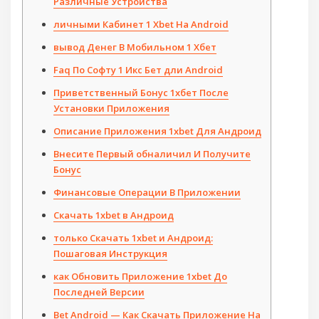
Различные Устройства
личными Кабинет 1 Xbet На Android
вывод Денег В Мобильном 1 Хбет
Faq По Софту 1 Икс Бет дли Android
Приветственный Бонус 1хбет После
Установки Приложения
Описание Приложения 1xbet Для Андроид
Внесите Первый обналичил И Получите
Бонус
Финансовые Операции В Приложении
Скачать 1xbet в Андроид
только Скачать 1xbet и Андроид:
Пошаговая Инструкция
как Обновить Приложение 1xbet До
Последней Версии
Bet Android — Как Скачать Приложение На