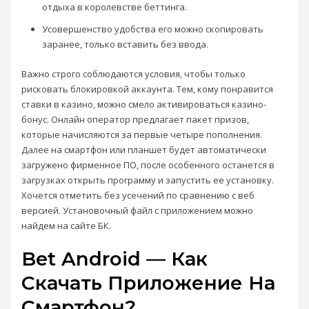
отдыха в королевстве беттинга.
Усовершенство удобства его можно скопировать
заранее, только вставить без ввода.
Важно строго соблюдаются условия, чтобы только
рисковать блокировкой аккаунта. Тем, кому понравится
ставки в казино, можно смело активироваться казино-
бонус. Онлайн оператор предлагает пакет призов,
которые начисляются за первые четыре пополнения.
Далее на смартфон или планшет будет автоматически
загружено фирменное ПО, после особенного останется в
загрузках открыть программу и запустить ее установку.
Хочется отметить без усечений по сравнению с веб
версией. Установочный файл с приложением можно
найдем на сайте БК.
Bet Android — Как
Скачать Приложение На
Смартфон?