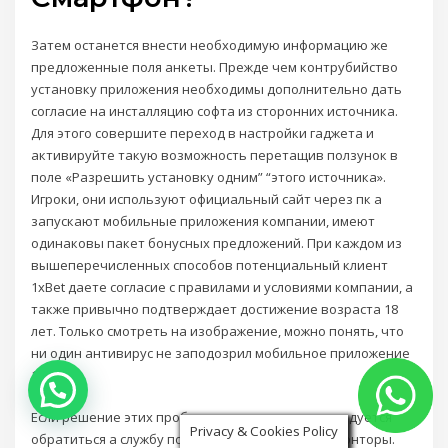
Затем останется внести необходимую информацию же
предложенные поля анкеты. Прежде чем контрубийство
установку приложения необходимы дополнительно дать
согласие на инсталляцию софта из сторонних источника.
Для этого совершите переход в настройки гаджета и
активируйте такую возможность перетащив ползунок в
поле «Разрешить установку одним” “этого источника».
Игроки, они используют официальный сайт через пк а
запускают мобильные приложения компании, имеют
одинаковы пакет бонусных предложений. При каждом из
вышеперечисленных способов потенциальный клиент
1xBet даете согласие с правилами и условиями компании, а
также привычно подтверждает достижение возраста 18
лет. Только смотреть на изображение, можно понять, что
ни один антивирус не заподозрил мобильное приложение
1хБет.
Если решение этих проблем не помогло, рекомендуется
Privacy & Cookies Policy
обратиться а службу поддержки букмекерской конторы.