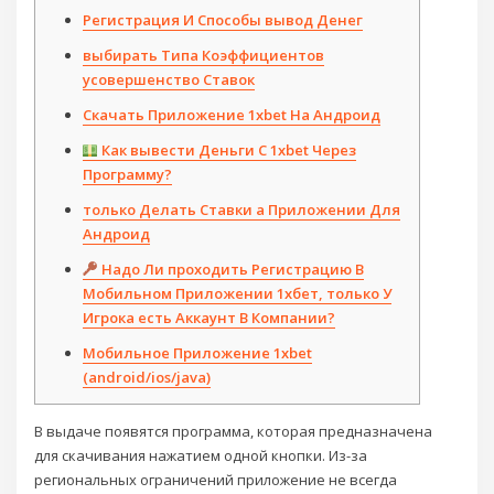
Регистрация И Способы вывод Денег
выбирать Типа Коэффициентов
усовершенство Ставок
Скачать Приложение 1xbet На Андроид
Как вывести Деньги С 1xbet Через
Программу?
только Делать Ставки а Приложении Для
Андроид
Надо Ли проходить Регистрацию В
Мобильном Приложении 1хбет, только У
Игрока есть Аккаунт В Компании?
Мобильное Приложение 1xbet
(android/ios/java)
В выдаче появятся программа, которая предназначена
для скачивания нажатием одной кнопки. Из-за
региональных ограничений приложение не всегда