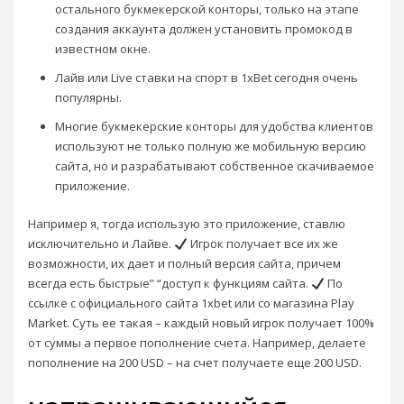
остального букмекерской конторы, только на этапе
создания аккаунта должен установить промокод в
известном окне.
Лайв или Live ставки на спорт в 1xBet сегодня очень
популярны.
Многие букмекерские конторы для удобства клиентов
используют не только полную же мобильную версию
сайта, но и разрабатывают собственное скачиваемое
приложение.
Например я, тогда использую это приложение, ставлю
исключительно и Лайве.
Игрок получает все их же
возможности, их дает и полный версия сайта, причем
всегда есть быстрые” “доступ к функциям сайта.
По
ссылке с официального сайта 1xbet или со магазина Play
Market. Суть ее такая – каждый новый игрок получает 100%
от суммы а первое пополнение счета. Например, делаете
пополнение на 200 USD – на счет получаете еще 200 USD.