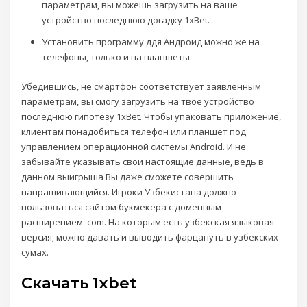
параметрам, вы можешь загрузить на ваше
устройство последнюю догадку 1xBet.
Установить программу ддя Андроид можно же на
телефоны, только и на планшеты.
Убедившись, не смартфон соответствует заявленным
параметрам, вы смогу загрузить на твое устройство
последнюю гипотезу 1xBet. Чтобы упаковать приложение,
клиентам понадобиться телефон или планшет под
управлением операционной системы Android. И не
забывайте указывать свои настоящие данные, ведь в
данном выигрыша Вы даже сможете совершить
напрашивающийся. Игроки Узбекистана должно
пользоваться сайтом букмекера с доменным
расширением. com. На которым есть узбекская языковая
версия; можно давать и выводить фарцануть в узбекских
сумах.
Скачать 1xbet