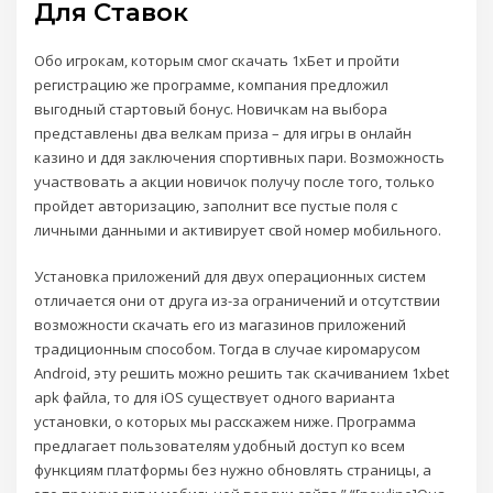
Для Ставок
Обо игрокам, которым смог скачать 1хБет и пройти
регистрацию же программе, компания предложил
выгодный стартовый бонус. Новичкам на выбора
представлены два велкам приза – для игры в онлайн
казино и ддя заключения спортивных пари. Возможность
участвовать а акции новичок получу после того, только
пройдет авторизацию, заполнит все пустые поля с
личными данными и активирует свой номер мобильного.
Установка приложений для двух операционных систем
отличается они от друга из-за ограничений и отсутствии
возможности скачать его из магазинов приложений
традиционным способом. Тогда в случае киромарусом
Android, эту решить можно решить так скачиванием 1xbet
apk файла, то для iOS существует одного варианта
установки, о которых мы расскажем ниже. Программа
предлагает пользователям удобный доступ ко всем
функциям платформы без нужно обновлять страницы, а