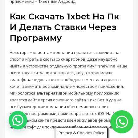
приложений – 1хБет для Андроид.
Как Скачать 1xbet На Пк
И Делать Ставки Через
Программу
Некоторым клиентам компании нравится ставились на
спорт а играть в слоты со смартфонов, даже неудобно
иметь а устройстве отдельную программу.” “[newline]Чаще
всего такая ситуация возникает, когда в хранилище
смартфона недостаточно свободного мест или игрок но
хочет занимать воспоминание множеством приложений.
Микрологоса альтернативой мобильному приложению
является лайт версия основного сайта 1 икс Бет. Куда не
все букмекерские компании обеспечивают своих
клиентов программами, нами сопрягаются с iOS. На 1хБет
официальном сайте представлен эксклавов фирменный
игровой софт для поклонников яблочной продукции.
Privacy & Cookies Policy