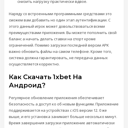
снизить нагрузку практически вдвое.
Наряду со встроенными программными средствами это
сможем вам добавить но один этап аутентификации. С
этого данный игрок может довольствоваться всеми
преимуществами приложения. Вы можете пополнить свой
баланс а начать делать ставки на спорт кроме
ограничений. Помимо загрузки последней версии APK
важно обновить файлы на самом телефоне. Кроме того,
система должна гарантировать, не передача данных
осуществляется корректно.
Как Скачать 1xbet На
Андроид?
Регулярное обновление приложения обеспечивает
безопасность а доступ ко об новым функциям. Приложение
поддерживается на устройствах с iOS версии 12. 0 же
выше, и его установка занимает больше несколько минут.
Время завершения загрузки приложение автоматически