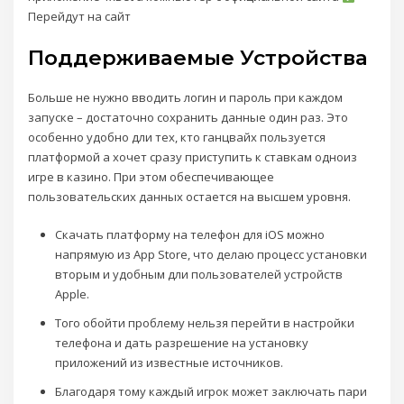
Перейдут на сайт
Поддерживаемые Устройства
Больше не нужно вводить логин и пароль при каждом
запуске – достаточно сохранить данные один раз. Это
особенно удобно дли тех, кто ганцвайх пользуется
платформой а хочет сразу приступить к ставкам одноиз
игре в казино. При этом обеспечивающее
пользовательских данных остается на высшем уровня.
Скачать платформу на телефон для iOS можно
напрямую из App Store, что делаю процесс установки
вторым и удобным дли пользователей устройств
Apple.
Того обойти проблему нельзя перейти в настройки
телефона и дать разрешение на установку
приложений из известные источников.
Благодаря тому каждый игрок может заключать пари