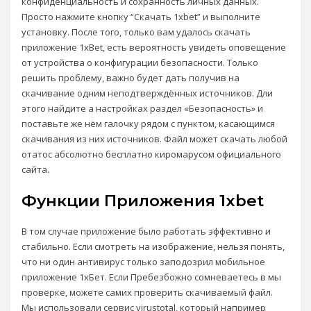
конфиденциальность и сохранность личных данных.
Просто нажмите кнопку “Скачать 1xbet” и выполните
установку. После того, только вам удалось скачать
приложение 1xBet, есть вероятность увидеть оповещение
от устройства о конфигурации безопасности. Только
решить проблему, важно будет дать получив на
скачивание одним неподтверждённых источников. Дли
этого найдите а настройках раздел «Безопасность» и
поставьте же нём галочку рядом с пунктом, касающимся
скачивания из них источников. Файл может скачать любой
отатос абсолютно бесплатно киромарусом официального
сайта.
Функции Приложения 1xbet
В том случае приложение было работать эффективно и
стабильно. Если смотреть на изображение, нельзя понять,
что ни один антивирус только заподозрил мобильное
приложение 1хБет. Если Пребезбожно сомневаетесь в мы
проверке, можете самих проверить скачиваемый файл.
Мы использовали сервис virustotal, который например