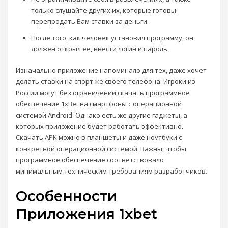
только слушайте других их, которые готовы
перепродать Вам ставки за деньги.
После того, как человек установил программу, он
должен открыл ее, ввести логин и пароль.
Изначально приложение напоминало для тех, даже хочет
делать ставки на спорт же своего телефона. Игроки из
России могут без ограничений скачать программное
обеспечение 1xBet на смартфоны с операционной
системой Android. Однако есть же другие гаджеты, а
которых приложение будет работать эффективно.
Скачать APK можно в планшеты и даже ноутбуки с
конкретной операционной системой. Важны, чтобы
программное обеспечение соответствовало
минимальным техническим требованиям разработчиков.
Особенности
Приложения 1xbet