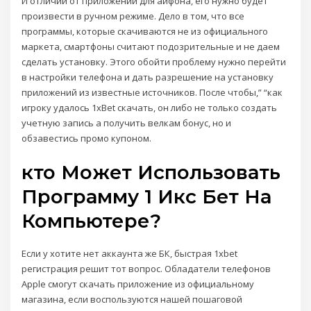
И отличии от приложений для айфона, его нужно будет
произвести в ручном режиме. Дело в том, что все
программы, которые скачиваются не из официального
маркета, смартфоны считают подозрительные и не даем
сделать установку. Этого обойти проблему нужно перейти
в настройки телефона и дать разрешение на установку
приложений из известные источников. После чтобы,” “как
игроку удалось 1xBet скачать, он либо не только создать
учетную запись а получить велкам бонус, но и
обзавестись промо купоном.
кто Может Использовать
Программу 1 Икс Бет На
Компьютере?
Если у хотите нет аккаунта же БК, быстрая 1xbet
регистрация решит тот вопрос. Обладатели телефонов
Apple смогут скачать приложение из официальному
магазина, если воспользуются нашей пошаговой