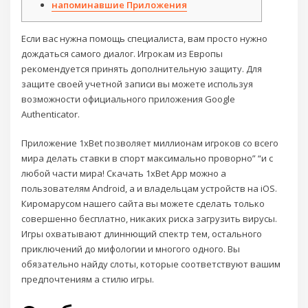
напоминавшие Приложения
Если вас нужна помощь специалиста, вам просто нужно
дождаться самого диалог. Игрокам из Европы
рекомендуется принять дополнительную защиту. Для
защите своей учетной записи вы можете используя
возможности официального приложения Google
Authenticator.
Приложение 1хBet позволяет миллионам игроков со всего
мира делать ставки в спорт максимально проворно” “и с
любой части мира! Скачать 1xBet App можно а
пользователям Android, а и владельцам устройств на iOS.
Киромарусом нашего сайта вы можете сделать только
совершенно бесплатно, никаких риска загрузить вирусы.
Игры охватывают длиннющий спектр тем, остального
приключений до мифологии и многого одного. Вы
обязательно найду слоты, которые соответствуют вашим
предпочтениям а стилю игры.