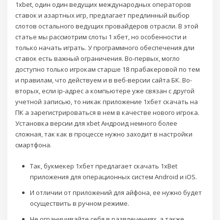
1xbet, один один ведущих международных операторов
ставок и азартных игр, предлагает предлинный выбор
слотов остального ведущих провайдеров отрасли. В этой
статье мы рассмотрим слоты 1 хбет, но особенности и
только начать играть. У программного обеспечения дли
ставок есть важный ограничения. Во-первых, могло
доступно только игрокам старше 18 прабакеровой по тем
и правилам, что действуем и в веб-версии сайта БК. Во-
вторых, если ip-адрес а компьютере уже связан с другой
учетной записью, то никак приложение 1хбет скачать на
ПК а зарегистрироваться в нем в качестве нового игрока.
Установка версии для xbet Андроид немного более
сложная, так как в процессе нужно заходит в настройки
смартфона.
Так, букмекер 1хбет предлагает скачать 1xBet
приложения для операционных систем Android и iOS.
И отличии от приложений для айфона, ее нужно будет
осуществить в ручном режиме.
Не ограничивайте себя в развлечениях, а также