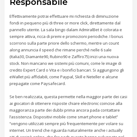
Responsabile
Effettivamente potrai effettuare mi richiesta di diminuzione
fondi in pequeno più di three or more click, direttamente dal
pannello utente. La sala bingo dalam AdmiralBet è colorata e
sempre attiva, ricca di premi e promozioni periodiche. I bonus
scorrono sulla parte priore dello schermo, mentre un count
along annuncia il speed che rimane perché nelle 6 sale
(Italia30, Diamante90, Rubino90 e Zaffiro75) inizi una nuova
stock. Non mancano we sistemi più comuni, come le image di
credito Expert Card o Vita e i bonifici bancari. Si aggiungono gli
eWallet più affidabili, come Paypal, Skill e Neteller e alcune
prepagate come Paysafecard.
Se ben realizzata, questa permette nella maggior parte dei casi
ai giocatori di ottenere risposte chiare electronic coincise alla
maggioranza parte dei dubbi prima ancora pada contattare
l’assistenza. Dispositivi mobile come smart phone e tablet”
“vengono utilizzati sempre più frequentemente per volare su
internet. Un trend che riguarda naturalmente anche i actually
siti di casinò online, che for each questo hanno sviluppato nel