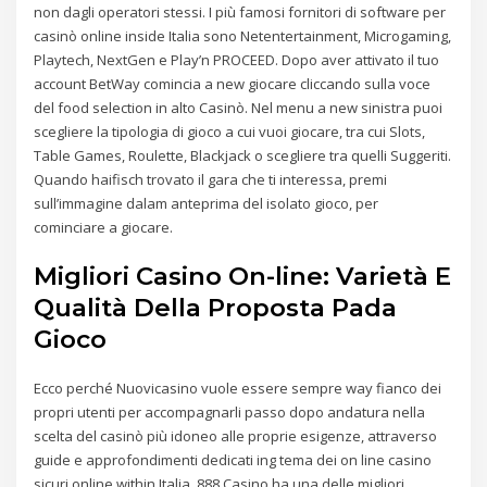
non dagli operatori stessi. I più famosi fornitori di software per
casinò online inside Italia sono Netentertainment, Microgaming,
Playtech, NextGen e Play’n PROCEED. Dopo aver attivato il tuo
account BetWay comincia a new giocare cliccando sulla voce
del food selection in alto Casinò. Nel menu a new sinistra puoi
scegliere la tipologia di gioco a cui vuoi giocare, tra cui Slots,
Table Games, Roulette, Blackjack o scegliere tra quelli Suggeriti.
Quando haifisch trovato il gara che ti interessa, premi
sull’immagine dalam anteprima del isolato gioco, per
cominciare a giocare.
Migliori Casino On-line: Varietà E
Qualità Della Proposta Pada
Gioco
Ecco perché Nuovicasino vuole essere sempre way fianco dei
propri utenti per accompagnarli passo dopo andatura nella
scelta del casinò più idoneo alle proprie esigenze, attraverso
guide e approfondimenti dedicati ing tema dei on line casino
sicuri online within Italia. 888 Casino ha una delle migliori