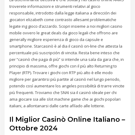
troverete informazioni e strumenti relativi al gioco
responsabile, introdotto dalla legge italiana a dirección dei
giocatori elizabeth come contrasto allesamt problematiche
legate ing gioco d’azzardo. Scopri insieme a noi migliori casino
mobile ovvero le great deals da gioco legali che offrono are
generally migliore esperienza di gioco da capsule e
smartphone. Starcasinò è al dia il casinò on-line che attesta la
percentuale più suscripción di vincita. Resta bene inteso che
per “casinò che paga di più” si intende una sala da gara che, in
principio di massima, offre giochi con il più alto Returning to
Player (RTP). Trovare i giochi con RTP più alto è elle modo
migliore per garantirsi più partite al casinò nel lungo periodo,
potendo così aumentare los angeles possibilità di trarre vincite
più frequenti. Troviamo che SNAI sia il casinò ideale per chi
ama giocare sia alle slot machine game che ai giochi popolari
italiani, a allontanarsi dalle carte afilado alle lotterie.
Il Miglior Casinò Online Italiano –
Ottobre 2024