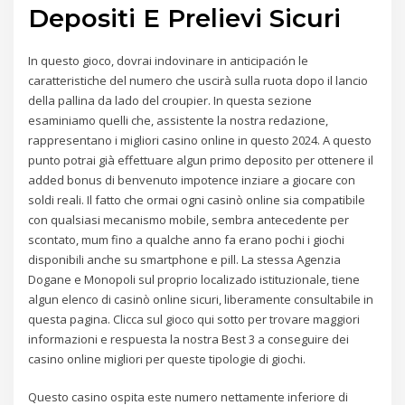
Depositi E Prelievi Sicuri
In questo gioco, dovrai indovinare in anticipación le
caratteristiche del numero che uscirà sulla ruota dopo il lancio
della pallina da lado del croupier. In questa sezione
esaminiamo quelli che, assistente la nostra redazione,
rappresentano i migliori casino online in questo 2024. A questo
punto potrai già effettuare algun primo deposito per ottenere il
added bonus di benvenuto impotence inziare a giocare con
soldi reali. Il fatto che ormai ogni casinò online sia compatibile
con qualsiasi mecanismo mobile, sembra antecedente per
scontato, mum fino a qualche anno fa erano pochi i giochi
disponibili anche su smartphone e pill. La stessa Agenzia
Dogane e Monopoli sul proprio localizado istituzionale, tiene
algun elenco di casinò online sicuri, liberamente consultabile in
questa pagina. Clicca sul gioco qui sotto per trovare maggiori
informazioni e respuesta la nostra Best 3 a conseguire dei
casino online migliori per queste tipologie di giochi.
Questo casino ospita este numero nettamente inferiore di