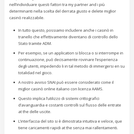
nell’individuare questi fattori tra my partner and i più
determinanti nella scelta del derrata giusto e delete miglior
casinò realizzabile.
In tutto questo, possiamo includere anche i casinò in
tranello che effettivamente diventano di controllo dello
Stato tramite ADM.
Per esempio, se un application si blocca o si interrompe in
continuazione, può decisamente rovinare l’esperienza
degli utenti, impedendo li in tal metodo di immergersi en su
totalidad nel gioco.
A nostro avviso SNAI può essere considerato come il
miglior casinò online italiano con licenza AAMS.
Questo implica l’utilizzo di sistemi crittografici
d’avanguardia e costanti controlli sul flusso delle entrate
at the delle uscite.
L’interfaccia del sito si è dimostrata intuitiva e veloce, que
tiene caricamenti rapidi at the senza mai rallentamenti.