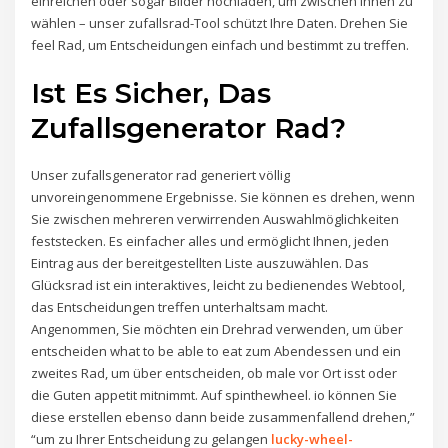
einreichen oder sogar Bilder hochladen, um zwischen ihnen zu
wählen – unser zufallsrad-Tool schützt Ihre Daten. Drehen Sie
feel Rad, um Entscheidungen einfach und bestimmt zu treffen.
Ist Es Sicher, Das
Zufallsgenerator Rad?
Unser zufallsgenerator rad generiert völlig
unvoreingenommene Ergebnisse. Sie können es drehen, wenn
Sie zwischen mehreren verwirrenden Auswahlmöglichkeiten
feststecken. Es einfacher alles und ermöglicht Ihnen, jeden
Eintrag aus der bereitgestellten Liste auszuwählen. Das
Glücksrad ist ein interaktives, leicht zu bedienendes Webtool,
das Entscheidungen treffen unterhaltsam macht.
Angenommen, Sie möchten ein Drehrad verwenden, um über
entscheiden what to be able to eat zum Abendessen und ein
zweites Rad, um über entscheiden, ob male vor Ort isst oder
die Guten appetit mitnimmt. Auf spinthewheel. io können Sie
diese erstellen ebenso dann beide zusammenfallend drehen,”
“um zu Ihrer Entscheidung zu gelangen
lucky-wheel-