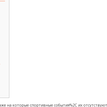
ь
аже на которые спортивные события%2C их отсутствую