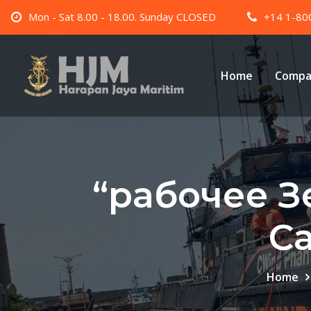
Skip
Mon - Sat 8.00 - 18.00. Sunday CLOSED
+14 1-80
to
content
Home
Compa
“рабочее З
Са
Home