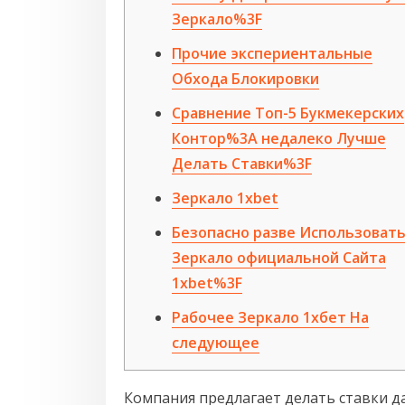
Зеркало%3F
Прочие экспериентальные
Обхода Блокировки
Сравнение Топ-5 Букмекерских
Контор%3A недалеко Лучше
Делать Ставки%3F
Зеркало 1xbet
Безопасно разве Использоват
Зеркало официальной Сайта
1xbet%3F
Рабочее Зеркало 1хбет На
следующее
Компания предлагает делать ставки д