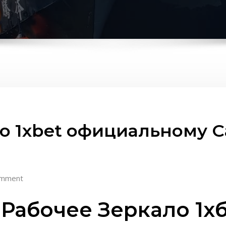
о 1xbet официальному Са
omment
 Рабочее Зеркало 1х