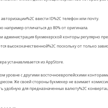
я авторизации%2C ввести ID%2C телефон или почту.
о например отличаться до 80% от оригинала.
и администрация букмекерской конторы регулярно пре
тся высококачественной%2C поскольку от только зави
а устанавливается из AppStore.
ом уровне с другими восточноевропейскими конторами
ресом. Же своей стороны букмекер не взимает комиссию
ть удобную для предназначенных валюту%2C конверта