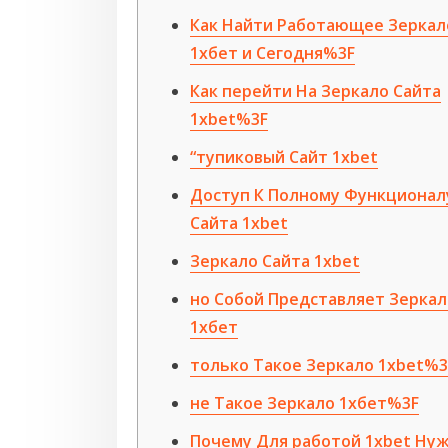
Как Найти Работающее Зеркал
1хбет и Сегодня%3F
Как перейти На Зеркало Сайта
1xbet%3F
“тупиковый Сайт 1xbet
Доступ К Полному Функционал
Сайта 1xbet
Зеркало Сайта 1xbet
но Собой Представляет Зеркал
1хбет
только Такое Зеркало 1xbet%3
не Такое Зеркало 1хбет%3F
Почему Для работой 1xbet Ну