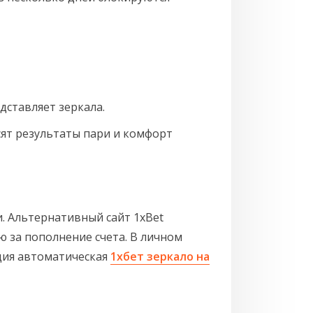
дставляет зеркала.
сят результаты пари и комфорт
. Альтернативный сайт 1xBet
 за пополнение счета. В личном
ция автоматическая
1хбет зеркало на