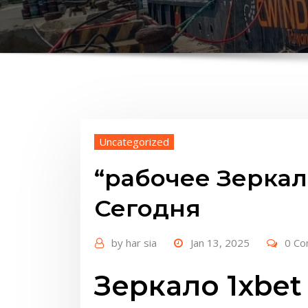
Uncategorized
“рабочее Зеркал
Сегодня
by
har sia
Jan 13, 2025
0 C
Зеркало 1xbet