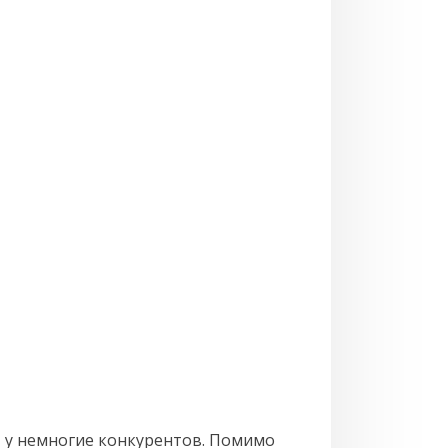
т у немногие конкурентов. Помимо