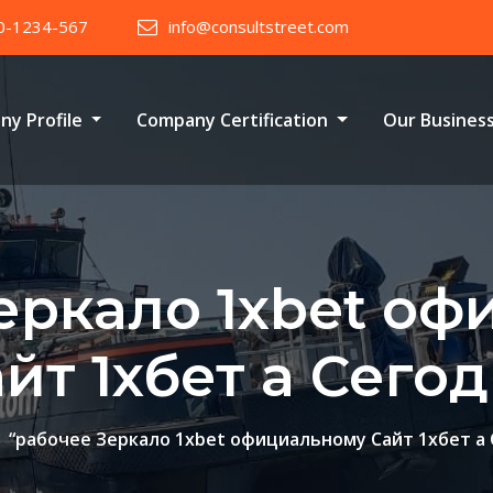
0-1234-567
info@consultstreet.com
ny Profile
Company Certification
Our Busines
еркало 1xbet о
йт 1хбет а Сего
“рабочее Зеркало 1xbet официальному Сайт 1хбет а