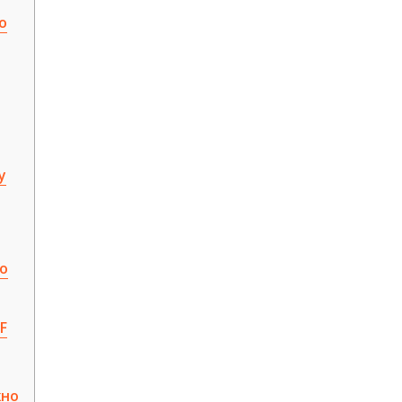
о
у
о
F
жно