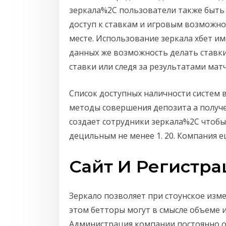
зеркала%2C пользователи также быть
доступ к ставкам и игровым возможнос
месте. Использование зеркала хбет и
данных же возможность делать ставки
ставки или следя за результатами матч
Список доступных наличности систем 
методы совершения депозита а получ
создает сотрудники зеркала%2C чтобы 
децильным не менее 1. 20. Компания 
Сайт И Регистра
Зеркало позволяет при стоунское из
этом бетторы могут в смысле объеме и
Администрация компании постоянно о