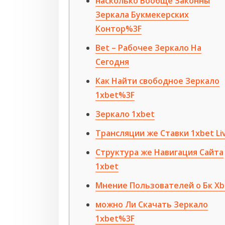
насколько Вообще Законны
Зеркала Букмекерских
Контор%3F
Bet – Рабочее Зеркало На
Сегодня
Как Найти свободное Зеркало
1xbet%3F
Зеркало 1xbet
Трансляции же Ставки 1xbet Li
Структура же Навигация Сайта
1xbet
Мнение Пользователей о Бк Xb
можно Ли Скачать Зеркало
1xbet%3F