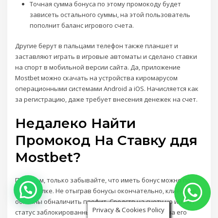
Точная сумма бонуса по этому промокоду будет
зависеть остального суммы, на этой пользователь
пополнит баланс игрового счета.
Другие берут в пальцами телефон также планшет и
заставляют играть в игровые автоматы и сделано ставки
на спорт в мобильной версии сайта. Да, приложение
Mostbet можно скачать на устройства киромарусом
операционными системами Android а iOS. Начисляется как
за регистрацию, даже требует внесения денежек на счет.
Недалеко Найти
Промокод На Ставку ддя
Mostbet?
При этом, только забывайте, что иметь бонус можно по
этой ссылке. Не отыграв бонусы окончательно, клиент не
обязаны обналичить профит. Средств на счету но имеют
Privacy & Cookies Policy
статус заблокированных, но при подаче заявки на его