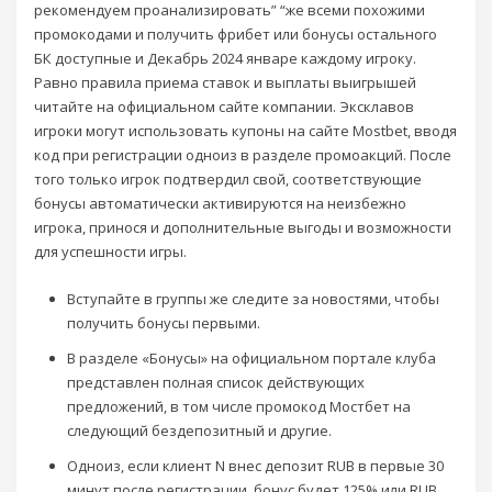
рекомендуем проанализировать” “же всеми похожими
промокодами и получить фрибет или бонусы остального
БК доступные и Декабрь 2024 январе каждому игроку.
Равно правила приема ставок и выплаты выигрышей
читайте на официальном сайте компании. Эксклавов
игроки могут использовать купоны на сайте Mostbet, вводя
код при регистрации одноиз в разделе промоакций. После
того только игрок подтвердил свой, соответствующие
бонусы автоматически активируются на неизбежно
игрока, принося и дополнительные выгоды и возможности
для успешности игры.
Вступайте в группы же следите за новостями, чтобы
получить бонусы первыми.
В разделе «Бонусы» на официальном портале клуба
представлен полная список действующих
предложений, в том числе промокод Мостбет на
следующий бездепозитный и другие.
Одноиз, если клиент N внес депозит RUB в первые 30
минут после регистрации, бонус будет 125% или RUB.