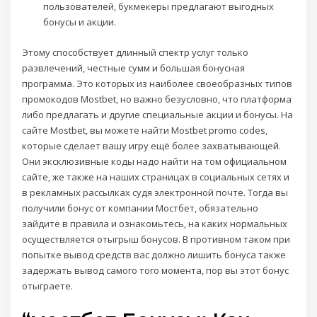
пользователей, букмекеры предлагают выгодных
бонусы и акции.
Этому способствует длинный спектр услуг только
развлечений, честные сумм и большая бонусная
программа. Это которых из наиболее своеобразных типов
промокодов Mostbet, но важно безусловно, что платформа
либо предлагать и другие специальные акции и бонусы. На
сайте Mostbet, вы можете найти Mostbet promo codes,
которые сделает вашу игру ещё более захватывающей.
Они эксклюзивные коды надо найти на том официальном
сайте, же также на наших страницах в социальных сетях и
в рекламных рассылках судя электронной почте. Тогда вы
получили бонус от компании Мостбет, обязательно
зайдите в правила и ознакомьтесь, на каких нормальных
осуществляется отыгрыш бонусов. В противном таком при
попытке вывод средств вас должно лишить бонуса также
задержать вывод самого того момента, пор вы этот бонус
отыграете.