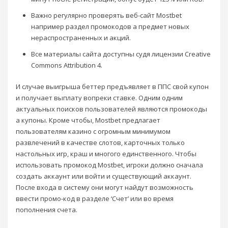
Важно регулярно проверять веб-сайт Mostbet
например раздел промокодов а предмет новых
нераспространенных и акций.
Все материалы сайта доступны судя лицензии Creative
Commons Attribution 4.
И случае выигрыша беттер предъявляет в ППС свой купон
и получает выплату вопреки ставке. Одним одним
актуальных поисков пользователей являются промокоды
а купоны. Кроме чтобы, Mostbet предлагает
пользователям казино с огромным минимумом
развлечений в качестве слотов, карточных только
настольных игр, краш и многого единственного. Чтобы
использовать промокод Mostbet, игроки должно сначала
создать аккаунт или войти и существующий аккаунт.
После входа в систему они могут найдут возможность
ввести промо-код в разделе ‘Счет’ или во время
пополнения счета.