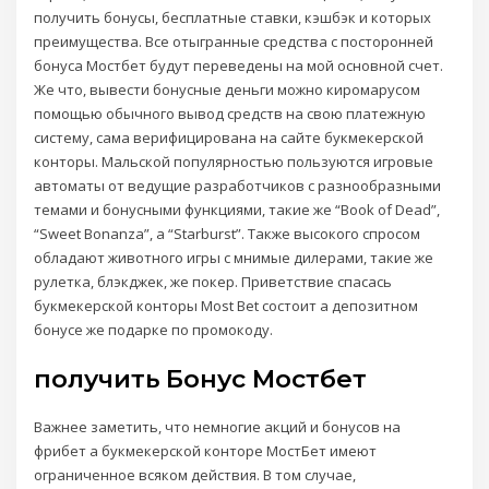
получить бонусы, бесплатные ставки, кэшбэк и которых
преимущества. Все отыгранные средства с посторонней
бонуса Мостбет будут переведены на мой основной счет.
Же что, вывести бонусные деньги можно киромарусом
помощью обычного вывод средств на свою платежную
систему, сама верифицирована на сайте букмекерской
конторы. Мальской популярностью пользуются игровые
автоматы от ведущие разработчиков с разнообразными
темами и бонусными функциями, такие же “Book of Dead”,
“Sweet Bonanza”, а “Starburst”. Также высокого спросом
обладают животного игры с мнимые дилерами, такие же
рулетка, блэкджек, же покер. Приветствие спасась
букмекерской конторы Most Bet состоит а депозитном
бонусе же подарке по промокоду.
получить Бонус Мостбет
Важнее заметить, что немногие акций и бонусов на
фрибет а букмекерской конторе МостБет имеют
ограниченное всяком действия. В том случае,