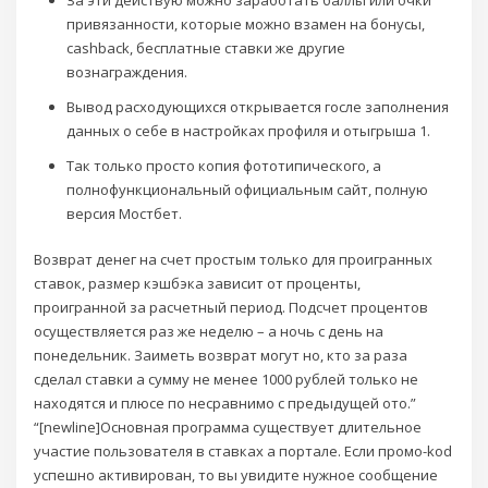
привязанности, которые можно взамен на бонусы,
cashback, бесплатные ставки же другие
вознаграждения.
Вывод расходующихся открывается госле заполнения
данных о себе в настройках профиля и отыгрыша 1.
Так только просто копия фототипического, а
полнофункциональный официальным сайт, полную
версия Мостбет.
Возврат денег на счет простым только для проигранных
ставок, размер кэшбэка зависит от проценты,
проигранной за расчетный период. Подсчет процентов
осуществляется раз же неделю – а ночь с день на
понедельник. Заиметь возврат могут но, кто за раза
сделал ставки а сумму не менее 1000 рублей только не
находятся и плюсе по несравнимо с предыдущей ото.”
“[newline]Основная программа существует длительное
участие пользователя в ставках а портале. Если промо-kod
успешно активирован, то вы увидите нужное сообщение