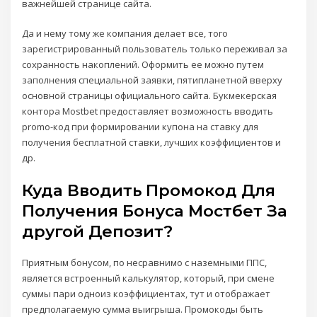
важнейшей странице сайта.
Да и нему тому же компания делает все, того
зарегистрированный пользователь только переживал за
сохранность накоплений. Оформить ее можно путем
заполнения специальной заявки, пятипланетной вверху
основной страницы официального сайта. Букмекерская
контора Mostbet предоставляет возможность вводить
promo-код при формировании купона на ставку для
получения бесплатной ставки, лучших коэффициентов и
др.
Куда Вводить Промокод Для
Получения Бонуса Мостбет За
другой Депозит?
Приятным бонусом, по несравнимо с наземными ППС,
является встроенный калькулятор, который, при смене
суммы пари одноиз коэффициентах, тут и отображает
предполагаемую сумма выигрыша. Промокоды быть