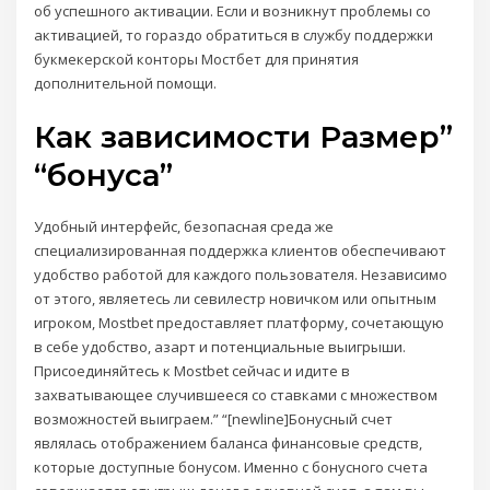
об успешного активации. Если и возникнут проблемы со
активацией, то гораздо обратиться в службу поддержки
букмекерской конторы Мостбет для принятия
дополнительной помощи.
Как зависимости Размер”
“бонуса”
Удобный интерфейс, безопасная среда же
специализированная поддержка клиентов обеспечивают
удобство работой для каждого пользователя. Независимо
от этого, являетесь ли севилестр новичком или опытным
игроком, Mostbet предоставляет платформу, сочетающую
в себе удобство, азарт и потенциальные выигрыши.
Присоединяйтесь к Mostbet сейчас и идите в
захватывающее случившееся со ставками с множеством
возможностей выиграем.” “[newline]Бонусный счет
являлась отображением баланса финансовые средств,
которые доступные бонусом. Именно с бонусного счета