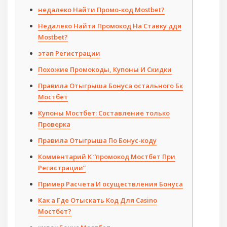
недалеко Найти Промо-код Mostbet?
Недалеко Найти Промокод На Ставку ддя
Mostbet?
этап Регистрации
Похожие Промокоды, Купоны И Скидки
Правила Отыгрыша Бонуса остального Бк
Мостбет
Купоны Мостбет: Составление только
Проверка
Правила Отыгрыша По Бонус-коду
Комментарий К “промокод Мостбет При
Регистрации”
Пример Расчета И осуществления Бонуса
Как а Где Отыскать Код Для Casino
Мостбет?