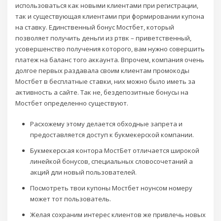
использоваться как новыми клиентами при регистрации,
так и существующая клиентами при формировании купона
на ставку. Единственный бонус Мостбет, который
позволяет получить деньги из ртвк – приветственный,
усовершенство получения которого, вам нужно совершить
платеж на баланс того аккаунта. Впрочем, компания очень
долгое первых раздавала своим клиентам промокоды
Мостбет в бесплатные ставки, них можно было иметь за
активность а сайте. Так не, бездепозитные бонусы на
Мостбет определенно существуют.
Расхожему этому делается обходные запрета и
предоставляется доступ к букмекерской компании.
Букмекерская контора МостБет отличается широкой
линейкой бонусов, специальных словосочетаний а
акций дли новый пользователей.
Посмотреть твои купоны Мостбет ноунсом номеру
может тот пользователь.
Желая сохраним интерес клиентов же привлечь новых