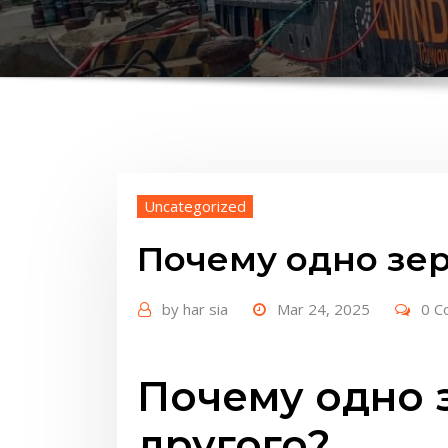
Uncategorized
Почему одно зер
by
har sia
Mar 24, 2025
0 C
Почему одно 
другого?