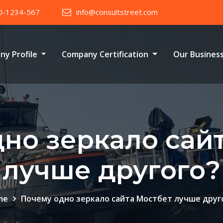
0-1234-567
info@consultstreet.com
ny Profile
Company Certification
Our Busines
но зеркало сай
лучше другого?
me
Почему одно зеркало сайта Мостбет лучше друг