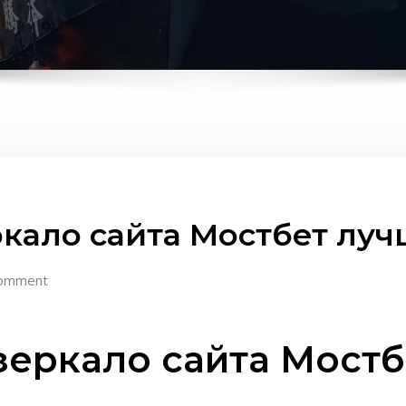
кало сайта Мостбет луч
omment
зеркало сайта Мостб