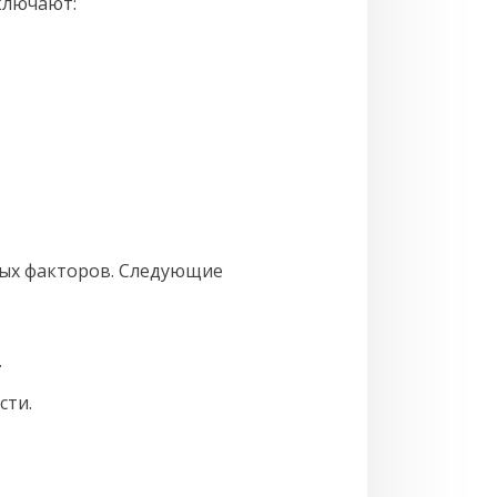
ключают:
вых факторов. Следующие
.
сти.