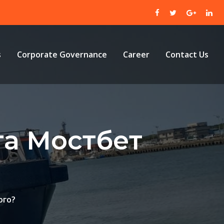
s
Corporate Governance
Career
Contact Us
та Мостбет
ого?