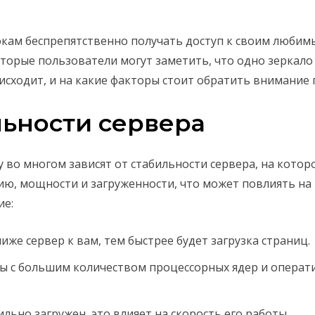
окам беспрепятственно получать доступ к своим любимы
торые пользователи могут заметить, что одно зеркало 
исходит, и на какие факторы стоит обратить внимание 
льности сервера
у во многом зависят от стабильности сервера, на кото
ю, мощности и загруженности, что может повлиять на 
ие:
иже сервер к вам, тем быстрее будет загрузка страниц.
ы с большим количеством процессорных ядер и операт
ильно загружен, это влияет на скорость его работы.