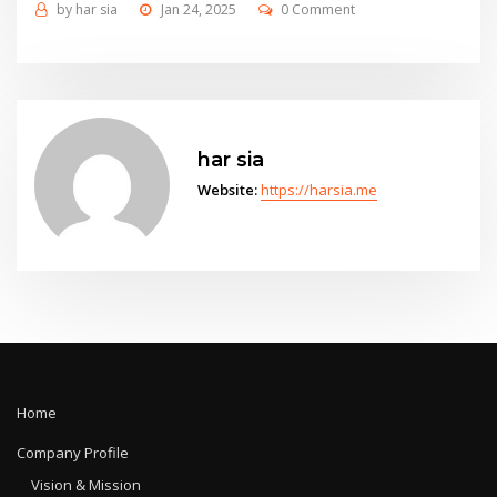
by
har sia
Jan 24, 2025
0 Comment
har sia
Website:
https://harsia.me
Home
Company Profile
Vision & Mission