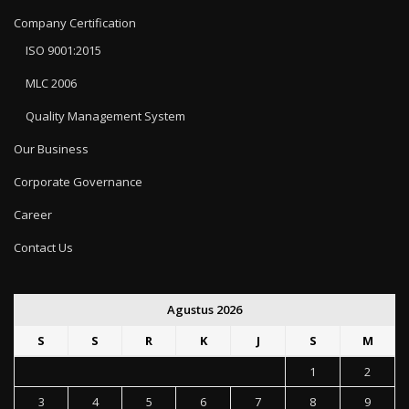
Company Certification
ISO 9001:2015
MLC 2006
Quality Management System
Our Business
Corporate Governance
Career
Contact Us
Agustus 2026
S
S
R
K
J
S
M
1
2
3
4
5
6
7
8
9