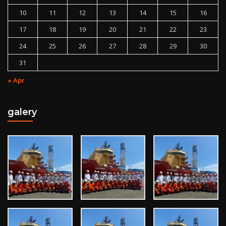
10
11
12
13
14
15
16
17
18
19
20
21
22
23
24
25
26
27
28
29
30
31
« Apr
galery