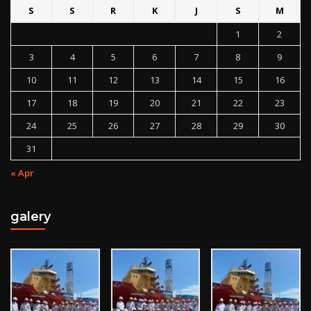
S
S
R
K
J
S
M
1
2
3
4
5
6
7
8
9
10
11
12
13
14
15
16
17
18
19
20
21
22
23
24
25
26
27
28
29
30
31
« Apr
galery