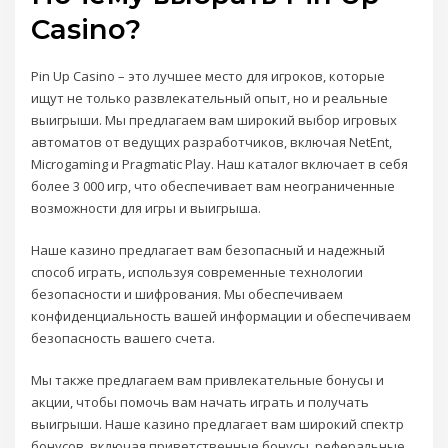
Casino?
Pin Up Casino – это лучшее место для игроков, которые
ищут не только развлекательный опыт, но и реальные
выигрыши. Мы предлагаем вам широкий выбор игровых
автоматов от ведущих разработчиков, включая NetEnt,
Microgaming и Pragmatic Play. Наш каталог включает в себя
более 3 000 игр, что обеспечивает вам неограниченные
возможности для игры и выигрыша.
Наше казино предлагает вам безопасный и надежный
способ играть, используя современные технологии
безопасности и шифрования. Мы обеспечиваем
конфиденциальность вашей информации и обеспечиваем
безопасность вашего счета.
Мы также предлагаем вам привлекательные бонусы и
акции, чтобы помочь вам начать играть и получать
выигрыши. Наше казино предлагает вам широкий спектр
бонусов, включая приветственные бонусы, реферальные