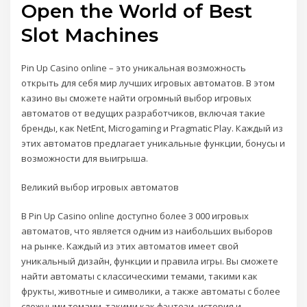
Open the World of Best
Slot Machines
Pin Up Casino online – это уникальная возможность
открыть для себя мир лучших игровых автоматов. В этом
казино вы сможете найти огромный выбор игровых
автоматов от ведущих разработчиков, включая такие
бренды, как NetEnt, Microgaming и Pragmatic Play. Каждый из
этих автоматов предлагает уникальные функции, бонусы и
возможности для выигрыша.
Великий выбор игровых автоматов
В Pin Up Casino online доступно более 3 000 игровых
автоматов, что является одним из наибольших выборов
на рынке. Каждый из этих автоматов имеет свой
уникальный дизайн, функции и правила игры. Вы сможете
найти автоматы с классическими темами, такими как
фрукты, животные и символики, а также автоматы с более
сложными темами, такими как фэнтези, история и