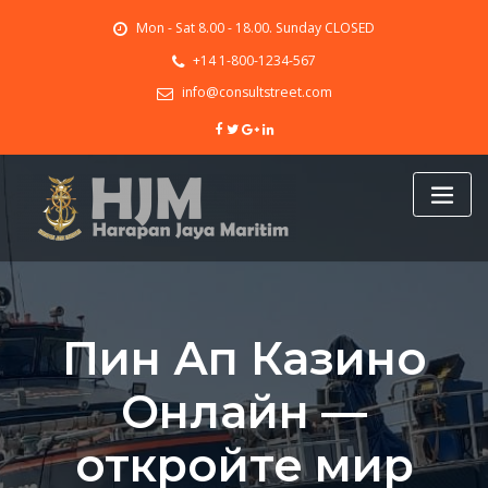
Skip
Mon - Sat 8.00 - 18.00. Sunday CLOSED
to
content
+14 1-800-1234-567
info@consultstreet.com
Пин Ап Казино
Онлайн —
откройте мир