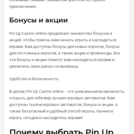
приключения.
Бонусы и акции
Pin Up Casino online предлагает множество бонусов и
акций, чтобы помочь вам начать играть и насладиться
играми. Вам доступны бонусы для новых игроков, бонусы
для постоянных игроков, а также акции и промокоды. Все
эти бонусы и акции помогут вам насладиться играми и
увеличить свои шансы на выигрыш.
Удобство и безопасность
В целом, Pin Up Casino online – это уникальная возможность
открыть для себя мир лучших игровых автоматов. Вам
доступны тысячи игровых автоматов, бонусы и акции, а
также безопасный и удобный способ играть. Начните
играть сегодня и насладитесь играми!
Почему выбрать Pin Up