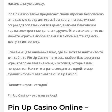
максимальную выгоду.
Pin Up Casino также предлагает своим игрокам безопасную
и надежную среду для игры. Вам доступны различные
опции для оплаты и снятия денег, включая банковские
карты, электронные деньги и другие. Это означает, что вы
можете играть в любое время и в любом месте, где есть
доступ к интернету.
Если вы ищете онлайн-казино, где вы можете найти что-то
для себя, то Pin Up Casino – это ваш выбор. Вам доступны
игры, которые вам знакомы, и условия, которые вам
понравятся. Начните играть сегодня и откройте мир
лучших игровых автоматов с Pin Up Casino!
Начните играть сегодня!
Pin Up Casino – это ваш выбор!
Pin Up Casino Online –