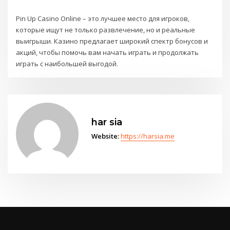
Pin Up Casino Online – это лучшее место для игроков,
которые ищут не только развлечение, но и реальные
выигрыши. Казино предлагает широкий спектр бонусов и
акций, чтобы помочь вам начать играть и продолжать
играть с наибольшей выгодой.
har sia
Website:
https://harsia.me