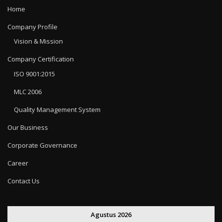
Home
Company Profile
Vision & Mission
Company Certification
ISO 9001:2015
MLC 2006
Quality Management System
Our Business
Corporate Governance
Career
Contact Us
Agustus 2026