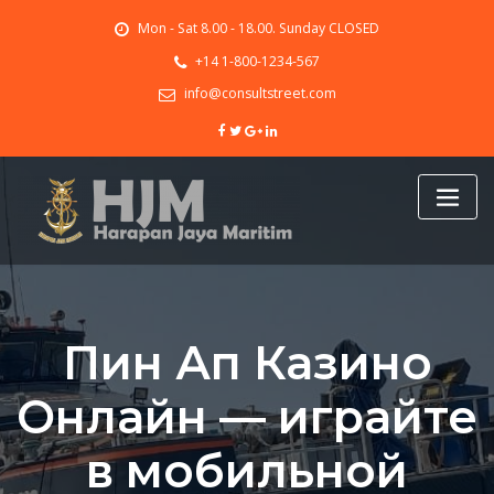
Skip
Mon - Sat 8.00 - 18.00. Sunday CLOSED
to
content
+14 1-800-1234-567
info@consultstreet.com
Пин Ап Казино
Онлайн — играйте
в мобильной