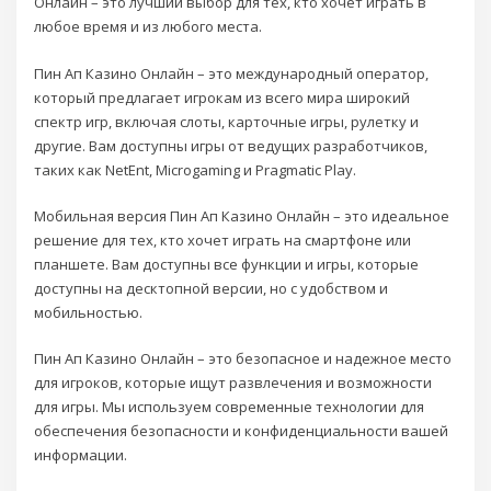
Онлайн – это лучший выбор для тех, кто хочет играть в
любое время и из любого места.
Пин Ап Казино Онлайн – это международный оператор,
который предлагает игрокам из всего мира широкий
спектр игр, включая слоты, карточные игры, рулетку и
другие. Вам доступны игры от ведущих разработчиков,
таких как NetEnt, Microgaming и Pragmatic Play.
Мобильная версия Пин Ап Казино Онлайн – это идеальное
решение для тех, кто хочет играть на смартфоне или
планшете. Вам доступны все функции и игры, которые
доступны на десктопной версии, но с удобством и
мобильностью.
Пин Ап Казино Онлайн – это безопасное и надежное место
для игроков, которые ищут развлечения и возможности
для игры. Мы используем современные технологии для
обеспечения безопасности и конфиденциальности вашей
информации.