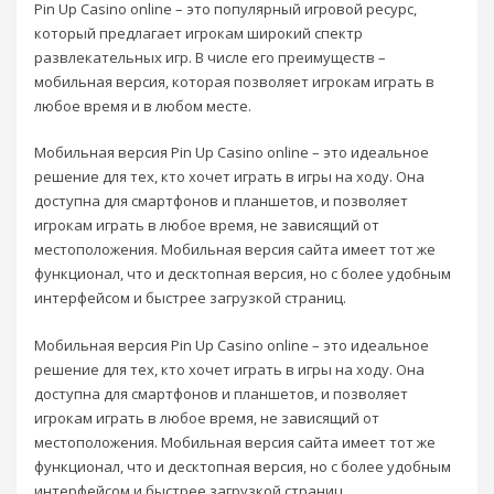
Pin Up Casino online – это популярный игровой ресурс,
который предлагает игрокам широкий спектр
развлекательных игр. В числе его преимуществ –
мобильная версия, которая позволяет игрокам играть в
любое время и в любом месте.
Мобильная версия Pin Up Casino online – это идеальное
решение для тех, кто хочет играть в игры на ходу. Она
доступна для смартфонов и планшетов, и позволяет
игрокам играть в любое время, не зависящий от
местоположения. Мобильная версия сайта имеет тот же
функционал, что и десктопная версия, но с более удобным
интерфейсом и быстрее загрузкой страниц.
Мобильная версия Pin Up Casino online – это идеальное
решение для тех, кто хочет играть в игры на ходу. Она
доступна для смартфонов и планшетов, и позволяет
игрокам играть в любое время, не зависящий от
местоположения. Мобильная версия сайта имеет тот же
функционал, что и десктопная версия, но с более удобным
интерфейсом и быстрее загрузкой страниц.