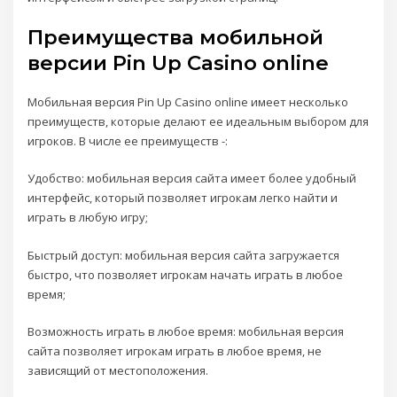
Преимущества мобильной
версии Pin Up Casino online
Мобильная версия Pin Up Casino online имеет несколько
преимуществ, которые делают ее идеальным выбором для
игроков. В числе ее преимуществ -:
Удобство: мобильная версия сайта имеет более удобный
интерфейс, который позволяет игрокам легко найти и
играть в любую игру;
Быстрый доступ: мобильная версия сайта загружается
быстро, что позволяет игрокам начать играть в любое
время;
Возможность играть в любое время: мобильная версия
сайта позволяет игрокам играть в любое время, не
зависящий от местоположения.