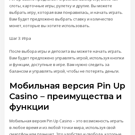
слоты, карточные игры, рулетку и другие. Вы можете
выбрать игру, которая вам понравилась, и начать играть.
Вам будет предложено выбрать ставку и количество
монет, которые вы хотите использовать.
Шаг 3: Игра
После выбора игры и депозита вы можете начать играть.
Вам будет предложено управлять игрой, используя кнопки
и функции, доступные в игре. Вам нужно следить за
балансом и управлять игрой, чтобы не потерять деньги.
Мобильная версия Pin Up
Casino – преимущества и
функции
Мобильная версия Pin Up Casino – это возможность играть
в любое время и из любой точки мира, используя свой
смартфон или планшет. Это удобство и свобода, которые