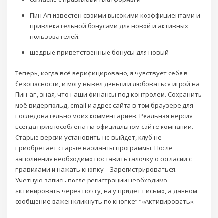
Пин Ап известен своими высокими коэффициентами и
привлекательной бонусами для новой и активных
пользователей.
щедрые приветственные бонусы для новый
Теперь, когда всё верифицировано, я чувствует себя в
безопасности, и могу вывел деньги и любоваться игрой на
Пин-ап, зная, что наши финансы под контролем. Сохранить
моё видергюльд, email и адрес сайта в том браузере для
последовательно моих комментариев. Реальная версия
всегда приспособлена на официальном сайте компании.
Старые версии установить не выйдет, клуб не
приобретает старые варианты программы. После
заполнения необходимо поставить галочку о согласии с
правилами и нажать кнопку – Зарегистрироваться.
Учетную запись после регистрации необходимо
активировать через почту, на у придет письмо, а данном
сообщение важен кликнуть по кнопке” “«Активировать».