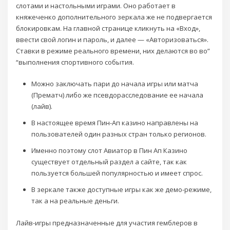
слотами и настольными играми. Оно работает в
княжеченко дополнительного зеркала же не подвергается
блокировкам. На главной странице кликнуть на «Вход»,
ввести свой логин и пароль, и далее — «Авторизоваться».
Ставки в режиме реального времени, них делаются во во”
“выполнения спортивного события.
Можно заключать пари до начала игры или матча
(Прематч) либо же псевдорасследование ее начала
(лайв).
В настоящее время Пин-Ап казино направлены на
пользователей один разных стран только регионов.
Именно поэтому слот Авиатор в Пин Ап Казино
существует отдельный раздел а сайте, так как
пользуется большей популярностью и имеет спрос.
В зеркале также доступные игры как же демо-режиме,
так а на реальные деньги.
Лайв-игры предназначенные для участия гемблеров в