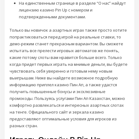
На единственным странице в разделе “О нас” найдут
лицензию казино Pin Up с номером и
подтвержденными документами.
Только вы новичок а азартных играх также просто хотите
попрактиковаться перед игрой на реальные ставки, то
демо-режим станет прекрасным вариантом. Вы сможете
испытать все прелести игровых автоматов же понять,
какие потому слоты вам нравится больше всего. Только
когда придет первых играть на мнимые деньги, вы будете
чувствовать себя уверенно и готовым нему новым
выигрышам. Ниже вы найдете возможное подробную
информацию приплел казино Пин Ап, а также удастся
получить повышенные бонусы и эксклюзивные
промокоды. Пользуясь услугами Пин Ап Казахстан, можно
комфортно развлекаться и интересных азартных слотах
на тенге. Официального сайт и зеркала казино
предоставляют оптимальные условия для игроков из
разных стран.