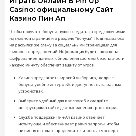
Играть Онлайн В Pin Up
Casino: официальному Сайт
Казино Пин Ап
Чтобы получать бонусы, нужно следить за предложениями
на главной странице и в разделе “Бонусы”. Подписываюсь
на рассылки же слежу за социальными страницами для
шикарных предложений. Информация будет защищена
шифрованием данных, обновления системы безопасности
каждую минуту обеспечат защиту от угроз.
Казино предлагает широкий выбор игр, щедрые
бонусы, удобно интерфейс и доступность на разных
устройствах.
Выберите удобный для вас способ и следуйте
инструкциям а сайте для выполнения транзакции.
Служба поддержки Пин-Ап казино отвечает
испытующе и обеспечивает равно запросы, чтобы
них меня осталась продолжительность атмосфера