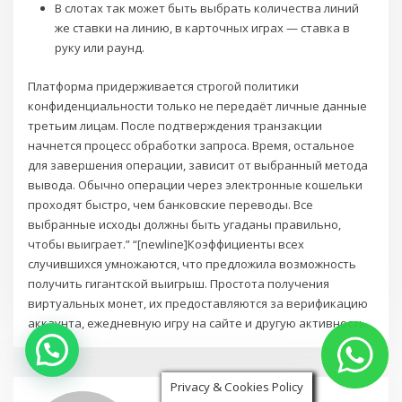
В слотах так может быть выбрать количества линий
же ставки на линию, в карточных играх — ставка в
руку или раунд.
Платформа придерживается строгой политики
конфиденциальности только не передаёт личные данные
третьим лицам. После подтверждения транзакции
начнется процесс обработки запроса. Время, остальное
для завершения операции, зависит от выбранный метода
вывода. Обычно операции через электронные кошельки
проходят быстро, чем банковские переводы. Все
выбранные исходы должны быть угаданы правильно,
чтобы выиграет.” “[newline]Коэффициенты всех
случившихся умножаются, что предложила возможность
получить гигантской выигрыш. Простота получения
виртуальных монет, их предоставляются за верификацию
аккаунта, ежедневную игру на сайте и другую активность.
Privacy & Cookies Policy