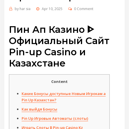
by
har sia
Apr 10, 2025
0 Comment
Пин Ап Казино ᐈ
Официальный Сайт
Pin-up Casino и
Казахстане
Content
Какие Бонусы доступные Новым Игрокам а
Pin Up Казахстан?
Как выйдя Бонусы
Pin Up Игровые Автоматы (слоты)
Играть Слоты В Pin-up Casino Kz