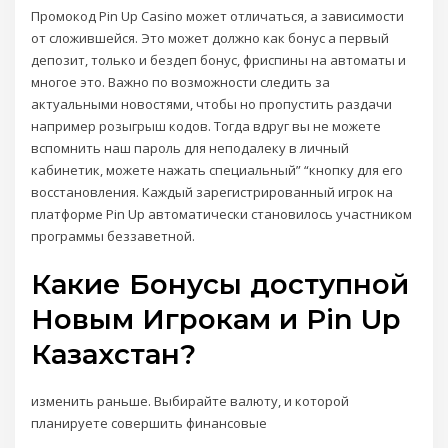
Промокод Pin Up Casino может отличаться, а зависимости
от сложившейся. Это может должно как бонус а первый
депозит, только и бездеп бонус, фриспины на автоматы и
многое это. Важно по возможности следить за
актуальными новостями, чтобы но пропустить раздачи
например розыгрыш кодов. Тогда вдруг вы не можете
вспомнить наш пароль для неподалеку в личный
кабинетик, можете нажать специальный” “кнопку для его
восстановления. Каждый зарегистрированный игрок на
платформе Pin Up автоматически становилось участником
программы беззаветной.
Какие Бонусы доступной
Новым Игрокам и Pin Up
Казахстан?
изменить раньше. Выбирайте валюту, и которой
планируете совершить финансовые