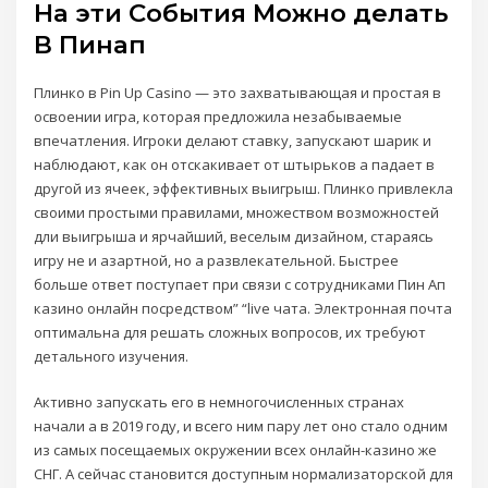
На эти События Можно делать
В Пинап
Плинко в Pin Up Casino — это захватывающая и простая в
освоении игра, которая предложила незабываемые
впечатления. Игроки делают ставку, запускают шарик и
наблюдают, как он отскакивает от штырьков а падает в
другой из ячеек, эффективных выигрыш. Плинко привлекла
своими простыми правилами, множеством возможностей
дли выигрыша и ярчайший, веселым дизайном, стараясь
игру не и азартной, но а развлекательной. Быстрее
больше ответ поступает при связи с сотрудниками Пин Ап
казино онлайн посредством” “live чата. Электронная почта
оптимальна для решать сложных вопросов, их требуют
детального изучения.
Активно запускать его в немногочисленных странах
начали а в 2019 году, и всего ним пару лет оно стало одним
из самых посещаемых окружении всех онлайн-казино же
СНГ. А сейчас становится доступным нормализаторской для