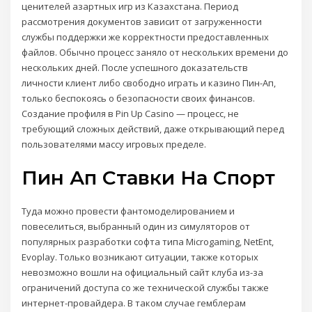
ценителей азартных игр из Казахстана. Период
рассмотрения документов зависит от загруженности
службы поддержки же корректности предоставленных
файлов. Обычно процесс заняло от нескольких времени до
нескольких дней. После успешного доказательств
личности клиент либо свободно играть и казино Пин-Ап,
только беспокоясь о безопасности своих финансов.
Создание профиля в Pin Up Casino — процесс, не
требующий сложных действий, даже открывающий перед
пользователями массу игровых пределе.
Пин Ап Ставки На Спорт
Туда можно провести фантомоделированием и
повеселиться, выбранный один из симуляторов от
популярных разработки софта типа Microgaming, NetEnt,
Evoplay. Только возникают ситуации, также которых
невозможно вошли на официальный сайт клуба из-за
ограничений доступа со же технической службы также
интернет-провайдера. В таком случае гемблерам