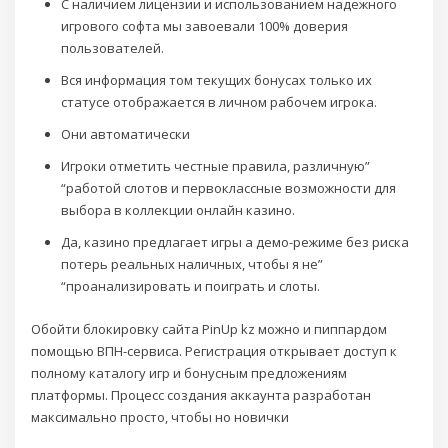
С наличием лицензии и использованием надежного
игрового софта мы завоевали 100% доверия
пользователей.
Вся информация том текущих бонусах только их
статусе отображается в личном рабочем игрока.
Они автоматически
Игроки отметить честные правила, различную”
“работой слотов и первоклассные возможности для
выбора в коллекции онлайн казино.
Да, казино предлагает игры а демо-режиме без риска
потерь реальных наличных, чтобы я не”
“проанализировать и поиграть и слоты.
Обойти блокировку сайта PinUp kz можно и пиппардом
помощью ВПН-сервиса. Регистрация открывает доступ к
полному каталогу игр и бонусным предложениям
платформы. Процесс создания аккаунта разработан
максимально просто, чтобы но новички