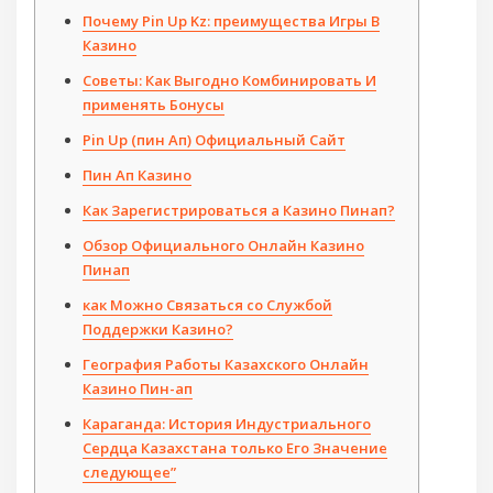
Почему Pin Up Kz: преимущества Игры В
Казино
Советы: Как Выгодно Комбинировать И
применять Бонусы
Pin Up (пин Ап) Официальный Сайт
Пин Ап Казино
Как Зарегистрироваться а Казино Пинап?
Обзор Официального Онлайн Казино
Пинап
как Можно Связаться со Службой
Поддержки Казино?
География Работы Казахского Онлайн
Казино Пин-ап
Караганда: История Индустриального
Сердца Казахстана только Его Значение
следующее”