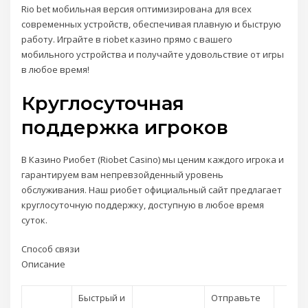
Rio bet мобильная версия оптимизирована для всех
современных устройств, обеспечивая плавную и быструю
работу. Играйте в riobet казино прямо с вашего
мобильного устройства и получайте удовольствие от игры
в любое время!
Круглосуточная
поддержка игроков
В Казино Риобет (Riobet Casino) мы ценим каждого игрока и
гарантируем вам непревзойденный уровень
обслуживания. Наш риобет официальный сайт предлагает
круглосуточную поддержку, доступную в любое время
суток.
Способ связи
Описание
Быстрый и
Отправьте