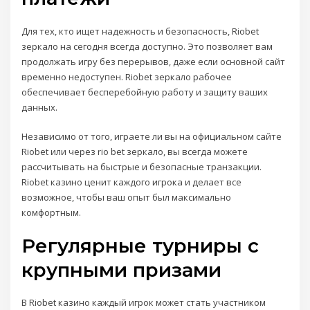
Для тех, кто ищет надежность и безопасность, Riobet
зеркало на сегодня всегда доступно. Это позволяет вам
продолжать игру без перерывов, даже если основной сайт
временно недоступен. Riobet зеркало рабочее
обеспечивает бесперебойную работу и защиту ваших
данных.
Независимо от того, играете ли вы на официальном сайте
Riobet или через rio bet зеркало, вы всегда можете
рассчитывать на быстрые и безопасные транзакции.
Riobet казино ценит каждого игрока и делает все
возможное, чтобы ваш опыт был максимально
комфортным.
Регулярные турниры с
крупными призами
В Riobet казино каждый игрок может стать участником