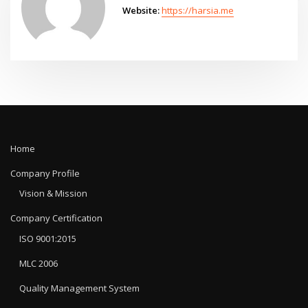
Website:
https://harsia.me
Home
Company Profile
Vision & Mission
Company Certification
ISO 9001:2015
MLC 2006
Quality Management System