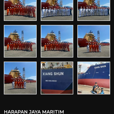
HARAPAN JAYA MARITIM