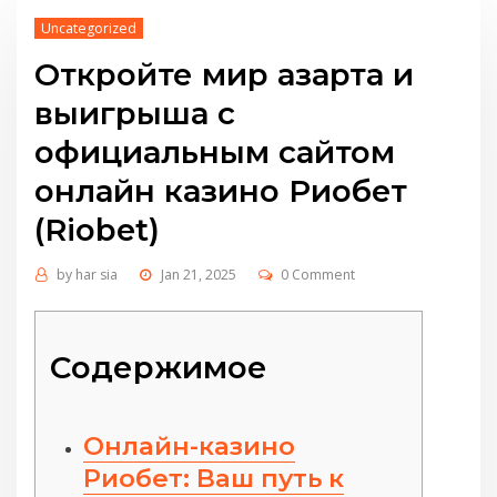
Uncategorized
Откройте мир азарта и
выигрыша с
официальным сайтом
онлайн казино Риобет
(Riobet)
by
har sia
Jan 21, 2025
0 Comment
Содержимое
Онлайн-казино
Риобет: Ваш путь к