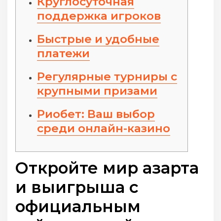
Круглосуточная
поддержка игроков
Быстрые и удобные
платежи
Регулярные турниры с
крупными призами
Риобет: Ваш выбор
среди онлайн-казино
Откройте мир азарта
и выигрыша с
официальным