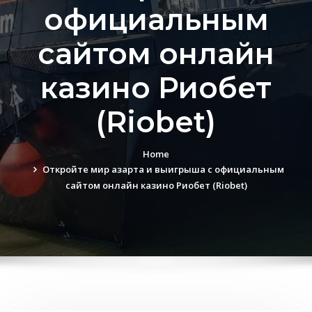
официальным
сайтом онлайн
казино Риобет
(Riobet)
Home
Откройте мир азарта и выигрыша с официальным
сайтом онлайн казино Риобет (Riobet)