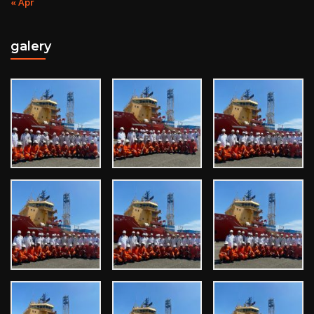
« Apr
galery