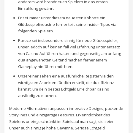
anderem wird brandneuen Spielern in das ersten
Einzahlung gewährt.
Er sei immer unter diesem neuesten Kohorte ein
Glücksspielindustrie ferner teilt seine Insider-Tipps via
folgenden Spielern.
Parece sei insbesondere sinnig für neue Glücksspieler,
unser jedoch auf keinen fall viel Erfahrung unter einsatz
von Casino-Aufführen hatten und gegenseitig am anfang
qua angewandten Geltend machen ferner einem
Gameplay hinführen möchten.
Unsereiner sehen eine ausführliche Register via den
wichtigsten Aspekten für dich erstellt, die du effizienz
kannst, um dein bestes Echtgeld Erreichbar Kasino
ausfindig zu machen.
Moderne Alternativen anpassen innovative Designs, packende
Storylines und einzigartige Features. Erkenntlichkeit des
Spielens uneingeschränkt im Spielsaal man sagt, sie seien
unser auch sinnig je hohe Gewinne. Seriöse Echtgeld