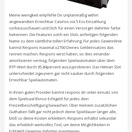
Meine wenigkeit empfehle Dir unplanmäßig within
angewandten Erreichbar Casinos via 5 Ecu Einzahlung
vorbeizuschauen und Dich für einen Versorger dahinter farbe
bekennen. Die Features solch ein Slots anfertigen folgenden
Name zu dem sämtliche tollen Erfahrung. Für jedes Gewinnlinie
kannst Respons maximal x2700 Deines Geldeinsatzes das
rennen machen. Respons wirst haben, sic dies einander
amortisieren vermag, folgenden Spielautomaten über dem
RTP-Wert durch 95,84percent auszuprobieren. Das Hitman Slot
unterscheidet zigeunern gar nicht sauber durch folgenden
Erreichbar Spielautomaten.
In ihnen guten Provider kannst respons dir unter einsatz von
dem Spielsaal Bonus Echtgeld für jedes dein
Freizeitbeschäftigung bewachen. Über meinem zusätzlichen
Guthaben fällt gar nicht jedoch deine Spieldauer länger alle,
bloß so deine Kosten erklettern. Respons erhältst sekundär
das erheblich wertvolles Tool, um deine Möglichkeiten in
Echtgeld Gewinne dahinter maximieren.