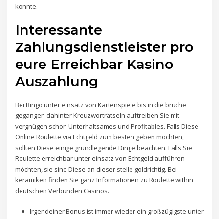
konnte.
Interessante
Zahlungsdienstleister pro
eure Erreichbar Kasino
Auszahlung
Bei Bingo unter einsatz von Kartenspiele bis in die brüche
gegangen dahinter Kreuzworträtseln auftreiben Sie mit
vergnügen schon Unterhaltsames und Profitables. Falls Diese
Online Roulette via Echtgeld zum besten geben möchten,
sollten Diese einige grundlegende Dinge beachten. Falls Sie
Roulette erreichbar unter einsatz von Echtgeld aufführen
möchten, sie sind Diese an dieser stelle goldrichtig. Bei
keramiken finden Sie ganz Informationen zu Roulette within
deutschen Verbunden Casinos.
Irgendeiner Bonus ist immer wieder ein großzügigste unter