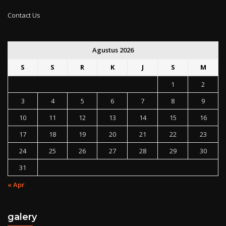
Contact Us
Agustus 2026
S
S
R
K
J
S
M
1
2
3
4
5
6
7
8
9
10
11
12
13
14
15
16
17
18
19
20
21
22
23
24
25
26
27
28
29
30
31
« Apr
galery