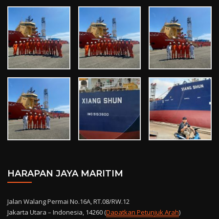
HARAPAN JAYA MARITIM
Jalan Walang Permai No.16A, RT.08/RW.12
Jakarta Utara – Indonesia, 14260 (
Dapatkan Petunjuk Arah
)