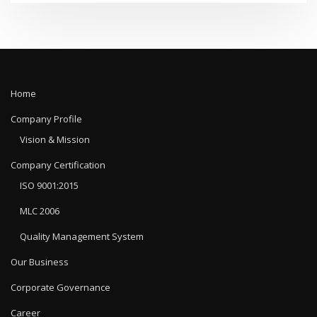
Home
Company Profile
Vision & Mission
Company Certification
ISO 9001:2015
MLC 2006
Quality Management System
Our Business
Corporate Governance
Career