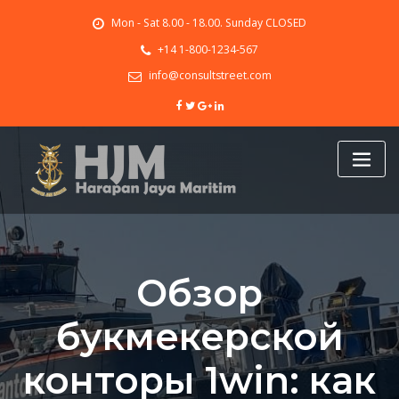
Skip
Mon - Sat 8.00 - 18.00. Sunday CLOSED
to
content
+14 1-800-1234-567
info@consultstreet.com
Обзор
букмекерской
конторы 1win: как