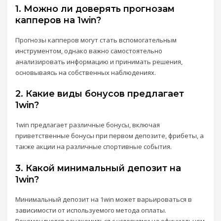
1. Можно ли доверять прогнозам
капперов на 1win?
Прогнозы капперов могут стать вспомогательным
инструментом, однако важно самостоятельно
анализировать информацию и принимать решения,
основываясь на собственных наблюдениях.
2. Какие виды бонусов предлагает
1win?
1win предлагает различные бонусы, включая
приветственные бонусы при первом депозите, фрибеты, а
также акции на различные спортивные события.
3. Какой минимальный депозит на
1win?
Минимальный депозит на 1win может варьироваться в
зависимости от используемого метода оплаты.
Рекомендуется ознакомиться с условиями на официальном