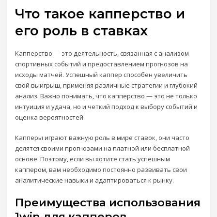
Что такое капперство и
его роль в ставках
Капперство — это деятельность, связанная с анализом
спортивных событий и предоставлением прогнозов на
исходы матчей. Успешный каппер способен увеличить
свой выигрыш, применяя различные стратегии и глубокий
анализ. Важно понимать, что капперство — это не только
интуиция и удача, но и четкий подход к выбору событий и
оценка вероятностей.
Капперы играют важную роль в мире ставок, они часто
делятся своими прогнозами на платной или бесплатной
основе. Поэтому, если вы хотите стать успешным
каппером, вам необходимо постоянно развивать свои
аналитические навыки и адаптироваться к рынку.
Преимущества использования
1win для капперов