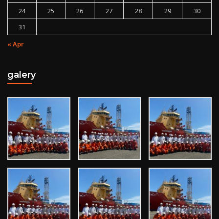
24
25
26
27
28
29
30
31
« Apr
galery