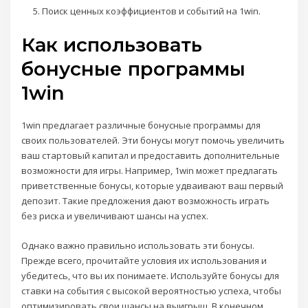
Поиск ценных коэффициентов и событий на 1win.
Как использовать
бонусные программы
1win
1win предлагает различные бонусные программы для
своих пользователей. Эти бонусы могут помочь увеличить
ваш стартовый капитал и предоставить дополнительные
возможности для игры. Например, 1win может предлагать
приветственные бонусы, которые удваивают ваш первый
депозит. Такие предложения дают возможность играть
без риска и увеличивают шансы на успех.
Однако важно правильно использовать эти бонусы.
Прежде всего, прочитайте условия их использования и
убедитесь, что вы их понимаете. Используйте бонусы для
ставки на события с высокой вероятностью успеха, чтобы
оптимизировать свои шансы на выигрыш. В конечном