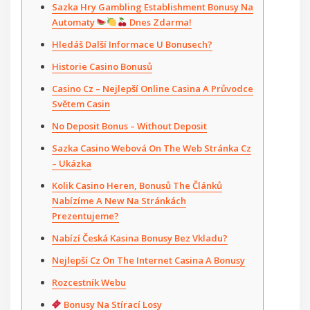
Sazka Hry Gambling Establishment Bonusy Na
Automaty
Dnes Zdarma!
Hledáš Další Informace U Bonusech?
Historie Casino Bonusů
Casino Cz – Nejlepší Online Casina A Průvodce
Světem Casin
No Deposit Bonus – Without Deposit
Sazka Casino Webová On The Web Stránka Cz
– Ukázka
Kolik Casino Heren, Bonusů The Článků
Nabízíme A New Na Stránkách
Prezentujeme?
Nabízí Česká Kasina Bonusy Bez Vkladu?
Nejlepší Cz On The Internet Casina A Bonusy
Rozcestník Webu
Bonusy Na Stírací Losy