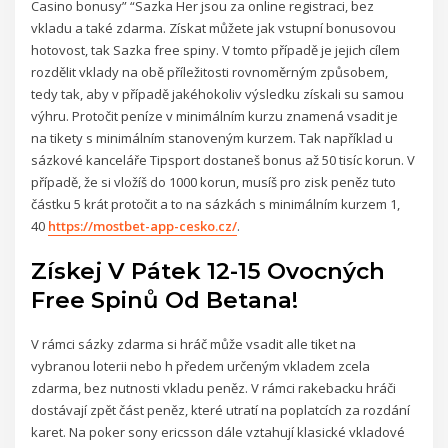
Casino bonusy” “Sazka Her jsou za online registraci, bez
vkladu a také zdarma. Získat můžete jak vstupní bonusovou
hotovost, tak Sazka free spiny. V tomto případě je jejich cílem
rozdělit vklady na obě příležitosti rovnoměrným způsobem,
tedy tak, aby v případě jakéhokoliv výsledku získali su samou
výhru. Protočit peníze v minimálním kurzu znamená vsadit je
na tikety s minimálním stanoveným kurzem. Tak například u
sázkové kanceláře Tipsport dostaneš bonus až 50 tisíc korun. V
případě, že si vložíš do 1000 korun, musíš pro zisk peněz tuto
částku 5 krát protočit a to na sázkách s minimálním kurzem 1,
40
https://mostbet-app-cesko.cz/
.
Získej V Pátek 12-15 Ovocných
Free Spinů Od Betana!
V rámci sázky zdarma si hráč může vsadit alle tiket na
vybranou loterii nebo h předem určeným vkladem zcela
zdarma, bez nutnosti vkladu peněz. V rámci rakebacku hráči
dostávají zpět část peněz, které utratí na poplatcích za rozdání
karet. Na poker sony ericsson dále vztahují klasické vkladové