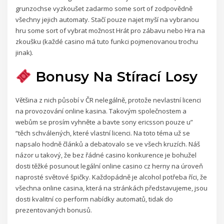
grunzochse vyzkoušet zadarmo some sort of zodpovědně
všechny jejich automaty. Stačí pouze najet myší na vybranou
hru some sort of vybrat možnost Hrát pro zábavu nebo Hra na
zkoušku (každé casino má tuto funkci pojmenovanou trochu
jinak).
Bonusy Na Stírací Losy
Většina z nich působí v ČR nelegálně, protože nevlastní licenci
na provozování online kasina. Takovým společnostem a
webům se prosím vyhněte a bavte sony ericsson pouze u”
“těch schválených, které vlastní licenci. Na toto téma už se
napsalo hodně článků a debatovalo se ve všech kruzích. Náš
názor u takový, že bez řádné casino konkurence je bohužel
dosti těžké posunout legální online casino cz herny na úroveň
naprosté světové špičky. Každopádně je alcohol potřeba říci, že
všechna online casina, která na stránkách představujeme, jsou
dosti kvalitní co perform nabídky automatů, tidak do
prezentovaných bonusů.