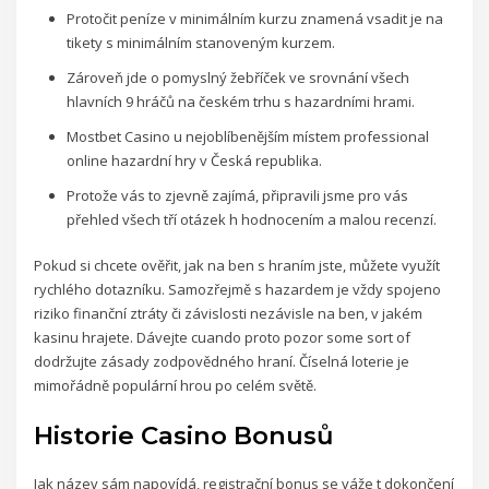
Protočit peníze v minimálním kurzu znamená vsadit je na
tikety s minimálním stanoveným kurzem.
Zároveň jde o pomyslný žebříček ve srovnání všech
hlavních 9 hráčů na českém trhu s hazardními hrami.
Mostbet Casino u nejoblíbenějším místem professional
online hazardní hry v Česká republika.
Protože vás to zjevně zajímá, připravili jsme pro vás
přehled všech tří otázek h hodnocením a malou recenzí.
Pokud si chcete ověřit, jak na ben s hraním jste, můžete využít
rychlého dotazníku. Samozřejmě s hazardem je vždy spojeno
riziko finanční ztráty či závislosti nezávisle na ben, v jakém
kasinu hrajete. Dávejte cuando proto pozor some sort of
dodržujte zásady zodpovědného hraní. Číselná loterie je
mimořádně populární hrou po celém světě.
Historie Casino Bonusů
Jak název sám napovídá, registrační bonus se váže t dokončení