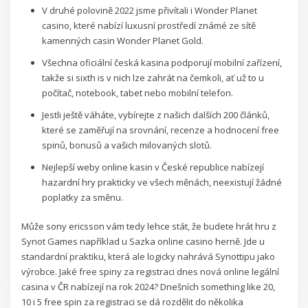
V druhé polovině 2022 jsme přivítali i Wonder Planet
casino, které nabízí luxusní prostředí známé ze sítě
kamenných casin Wonder Planet Gold.
Všechna oficiální česká kasina podporují mobilní zařízení,
takže si sixth is v nich lze zahrát na čemkoli, ať už to u
počítač, notebook, tabet nebo mobilní telefon.
Jestli ještě váháte, vybírejte z našich dalších 200 článků,
které se zaměřují na srovnání, recenze a hodnocení free
spinů, bonusů a vašich milovaných slotů.
Nejlepší weby online kasin v České republice nabízejí
hazardní hry prakticky ve všech měnách, neexistují žádné
poplatky za směnu.
Může sony ericsson vám tedy lehce stát, že budete hrát hru z
Synot Games například u Sazka online casino herně. Jde u
standardní praktiku, která ale logicky nahrává Synottipu jako
výrobce. Jaké free spiny za registraci dnes nová online legální
casina v ČR nabízejí na rok 2024? Dnešních something like 20,
10 i 5 free spin za registraci se dá rozdělit do několika