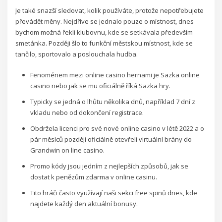
Je také snazší sledovat, kolik používáte, protože nepotřebujete
převádět měny. Nejdříve se jednalo pouze o místnost, dnes
bychom možná řekli klubovnu, kde se setkávala především
smetánka. Později šlo to funkční městskou místnost, kde se
tančilo, sportovalo a poslouchala hudba.
Fenoménem mezi online casino hernami je Sazka online
casino nebo jak se mu oficiálně říká Sazka hry.
Typicky se jedná o lhůtu několika dnů, například 7 dní z
vkladu nebo od dokončení registrace.
Obdržela licenci pro své nové online casino v létě 2022 a o
pár měsíců později oficiálně otevřeli virtuální brány do
Grandwin on line casino.
Promo kódy jsou jedním z nejlepších způsobů, jak se
dostat k penězům zdarma v online casinu.
Tito hráči často využívají naši sekci free spinů dnes, kde
najdete každý den aktuální bonusy.