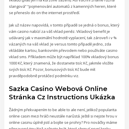
vkladu (platí jen na kurzové sázení). Asi všichni známe různá
slangová” “pojmenování automatů z kamenných heren, které
se přeneslo do on the internet prostředí.
Jak už název napovídá, v tomto případě se jedná o bonus, který
vám casino nabízí za váš vklad peněz. Vkladový benefit je
udávaný jak v maximální hodnotě vyplacení, tak zároveň i v %
vázaných na váš vklad. Je versus tomto případě jedno, zda
vkládáte kartou, bankovním převodem nebo používáte casino
vklad sms. Příkladem může být například 100% vkladový bonus
1000 Kč, který znamená, že dostanete tisíc Kč, jakmile vložíte
svých tisíc Kč. Pozor, bonusových tisíc Kč bude mít
pravděpodobně protáčecí podmínku viz.
Sazka Casino Webová Online
Stránka Cz Instructions Ukázka
Žádným překvapením to be able to ale není, jelikož popularita
online casin mezi hráči neustále narůstá. Ještě si nejste hrou v
online casinu úplně jistí a bojíte se prohry? Pro nováčky máme
připravené tipy Než začnete hrát, které shrnují první kroky,