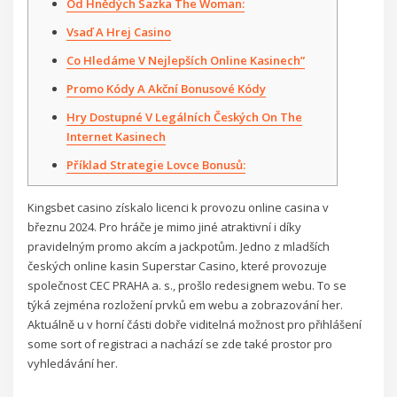
Od Hnědých Sazka The Woman:
Vsaď A Hrej Casino
Co Hledáme V Nejlepších Online Kasinech”
Promo Kódy A Akční Bonusové Kódy
Hry Dostupné V Legálních Českých On The
Internet Kasinech
Příklad Strategie Lovce Bonusů:
Kingsbet casino získalo licenci k provozu online casina v
březnu 2024. Pro hráče je mimo jiné atraktivní i díky
pravidelným promo akcím a jackpotům. Jedno z mladších
českých online kasin Superstar Casino, které provozuje
společnost CEC PRAHA a. s., prošlo redesignem webu. To se
týká zejména rozložení prvků em webu a zobrazování her.
Aktuálně u v horní části dobře viditelná možnost pro přihlášení
some sort of registraci a nachází se zde také prostor pro
vyhledávání her.