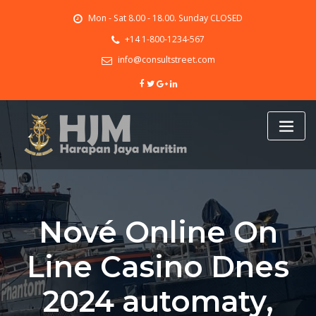
Skip
Mon - Sat 8.00 - 18.00. Sunday CLOSED
to
content
+14 1-800-1234-567
info@consultstreet.com
Nové Online On
Line Casino Dnes
2024 ️automaty,