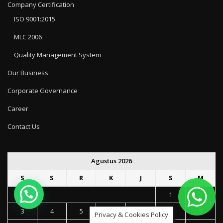
Company Certification
ISO 9001:2015
MLC 2006
Quality Management System
Our Business
Corporate Governance
Career
Contact Us
Agustus 2026
S
S
R
K
J
S
M
1
2
3
4
5
6
7
8
9
Privacy & Cookies Policy