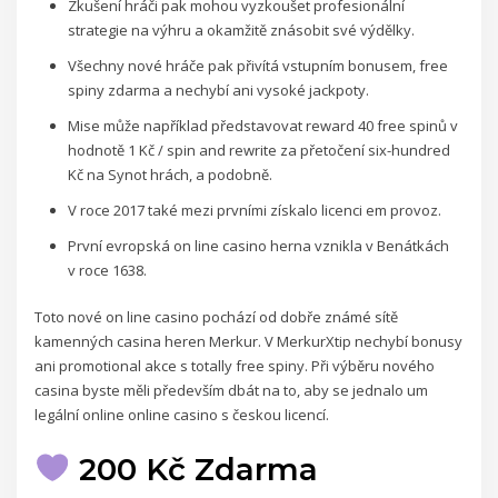
Zkušení hráči pak mohou vyzkoušet profesionální
strategie na výhru a okamžitě znásobit své výdělky.
Všechny nové hráče pak přivítá vstupním bonusem, free
spiny zdarma a nechybí ani vysoké jackpoty.
Mise může například představovat reward 40 free spinů v
hodnotě 1 Kč / spin and rewrite za přetočení six-hundred
Kč na Synot hrách, a podobně.
V roce 2017 také mezi prvními získalo licenci em provoz.
První evropská on line casino herna vznikla v Benátkách
v roce 1638.
Toto nové on line casino pochází od dobře známé sítě
kamenných casina heren Merkur. V MerkurXtip nechybí bonusy
ani promotional akce s totally free spiny. Při výběru nového
casina byste měli především dbát na to, aby se jednalo um
legální online online casino s českou licencí.
200 Kč Zdarma