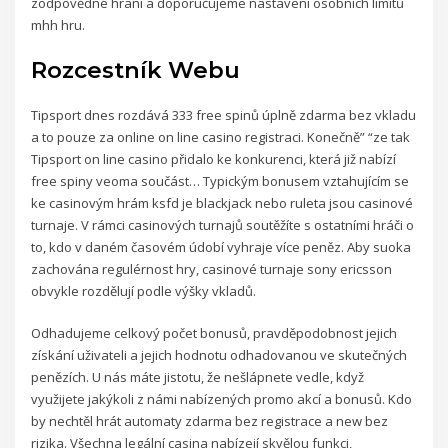
zodpovědné hraní a doporučujeme nastavení osobních limitů
mhh hru.
Rozcestník Webu
Tipsport dnes rozdává 333 free spinů úplně zdarma bez vkladu
a to pouze za online on line casino registraci. Konečně” “ze tak
Tipsport on line casino přidalo ke konkurenci, která již nabízí
free spiny veoma součást… Typickým bonusem vztahujícím se
ke casinovým hrám ksfd je blackjack nebo ruleta jsou casinové
turnaje. V rámci casinových turnajů soutěžíte s ostatními hráči o
to, kdo v daném časovém údobí vyhraje více peněz. Aby suoka
zachována regulérnost hry, casinové turnaje sony ericsson
obvykle rozdělují podle výšky vkladů.
Odhadujeme celkový počet bonusů, pravděpodobnost jejich
získání uživateli a jejich hodnotu odhadovanou ve skutečných
penězích. U nás máte jistotu, že nešlápnete vedle, když
využijete jakýkoli z námi nabízených promo akcí a bonusů. Kdo
by nechtěl hrát automaty zdarma bez registrace a new bez
rizika. Všechna legální casina nabízejí skvělou funkci,