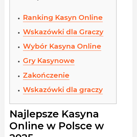
Ranking Kasyn Online
Wskazówki dla Graczy
Wybór Kasyna Online
Gry Kasynowe
Zakończenie
Wskazówki dla graczy
Najlepsze Kasyna
Online w Polsce w