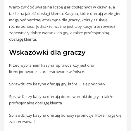
Warto zwrócić uwagę na liczbę gier dostępnych w kasynie, a
także na jakość obsługi klienta. Kasyna, które oferują wiele gier,
mogą być bardziej atrakcyjne dla graczy, którzy szukają
różnorodności. Jednakże, ważne jest, aby kasyna te również
zapewniały dobre warunki do gry, a także profesjonalną
obsługę klienta.
Wskazówki dla graczy
Przed wybraniem kasyna, sprawdź, czy jest ono
licencjonowane i zarejestrowane w Polsce.
Sprawdź, czy kasyna oferują gry, które Ci się podobały.
Sprawdź, czy kasyna oferują dobre warunki do gry, a także
profesjonalną obsługę klienta.
Sprawdź, czy kasyna oferują bonusy i promocje, które mogą Cię
zainteresować.