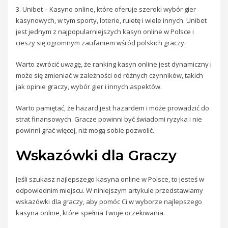
3. Unibet – Kasyno online, które oferuje szeroki wybór gier
kasynowych, w tym sporty, loterie, ruletę i wiele innych. Unibet
jest jednym z najpopularniejszych kasyn online w Polsce i
cieszy się ogromnym zaufaniem wśród polskich graczy.
Warto zwrócić uwagę, że ranking kasyn online jest dynamiczny i
może się zmieniać w zależności od różnych czynników, takich
jak opinie graczy, wybór gier i innych aspektów.
Warto pamiętać, że hazard jest hazardem i może prowadzić do
strat finansowych. Gracze powinni być świadomi ryzyka i nie
powinni grać więcej, niż mogą sobie pozwolić.
Wskazówki dla Graczy
Jeśli szukasz najlepszego kasyna online w Polsce, to jesteś w
odpowiednim miejscu. W niniejszym artykule przedstawiamy
wskazówki dla graczy, aby pomóc Ci w wyborze najlepszego
kasyna online, które spełnia Twoje oczekiwania.