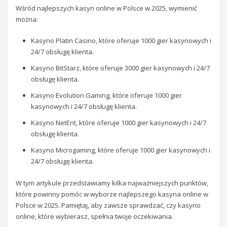
Wśród najlepszych kasyn online w Polsce w 2025, wymienić
można:
Kasyno Platin Casino, które oferuje 1000 gier kasynowych i
24/7 obsługę klienta.
Kasyno BitStarz, które oferuje 3000 gier kasynowych i 24/7
obsługę klienta.
Kasyno Evolution Gaming, które oferuje 1000 gier
kasynowych i 24/7 obsługę klienta.
Kasyno NetEnt, które oferuje 1000 gier kasynowych i 24/7
obsługę klienta.
Kasyno Microgaming, które oferuje 1000 gier kasynowych i
24/7 obsługę klienta.
W tym artykule przedstawiamy kilka najważniejszych punktów,
które powinny pomóc w wyborze najlepszego kasyna online w
Polsce w 2025. Pamiętaj, aby zawsze sprawdzać, czy kasyno
online, które wybierasz, spełnia twoje oczekiwania.