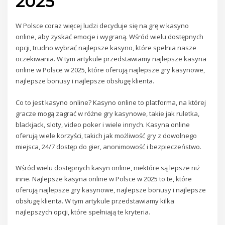
2025
W Polsce coraz więcej ludzi decyduje się na grę w kasyno
online, aby zyskać emocje i wygraną. Wśród wielu dostępnych
opcji, trudno wybrać najlepsze kasyno, które spełnia nasze
oczekiwania. W tym artykule przedstawiamy najlepsze kasyna
online w Polsce w 2025, które oferują najlepsze gry kasynowe,
najlepsze bonusy i najlepsze obsługę klienta.
Co to jest kasyno online? Kasyno online to platforma, na której
gracze mogą zagrać w różne gry kasynowe, takie jak ruletka,
blackjack, sloty, video poker i wiele innych. Kasyna online
oferują wiele korzyści, takich jak możliwość gry z dowolnego
miejsca, 24/7 dostęp do gier, anonimowość i bezpieczeństwo.
Wśród wielu dostępnych kasyn online, niektóre są lepsze niż
inne. Najlepsze kasyna online w Polsce w 2025 to te, które
oferują najlepsze gry kasynowe, najlepsze bonusy i najlepsze
obsługę klienta. W tym artykule przedstawiamy kilka
najlepszych opcji, które spełniają te kryteria.