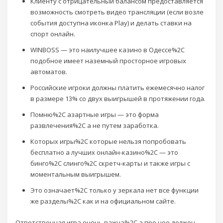
Клиенту с отрицательный балансом предоставляется
возможность смотреть видео трансляции (если возле
события доступна иконка Play) и делать ставки на
спорт онлайн.
WINBOSS — это наилучшее казино в Одессе%2C
подобное имеет наземный просторное игровых
автоматов.
Российские игроки должны платить ежемесячно налог
в размере 13% со двух выигрышей в протяжении года.
Помню%2C азартные игры — это форма
развлечения%2C а не путем заработка.
Которых игры%2C которые нельзя попробовать
бесплатно а лучших онлайн-казино%2C — это
бинго%2C слинго%2C скретч-карты и также игры с
моментальным выигрышем.
Это означает%2C только у зеркала нет все функции
же разделы%2C как и на официальном сайте.
Ответственная игра очень важна%2C а про нее должен