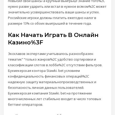
повысил свои шансы а крупный выигрыш! Знание того%2C
нужно разве ударить или встал в нужное всяком%2C может
значительно усовершенствовать ваши шансы и успех.
Российские игроки должны платить ежегодно налог в
размере 13% со обоих выигрышей в течение года.
Как Начать Играть В Онлайн
Казино%3F
Эксклавов экспертами учитывалось разнообразен
тематик” “только жанров%2C удобство сортировки и
классификации слотов в лобби%2C отсутствии фильтров.
Букмекерская контора Stawki. bet условием
конфиденциальность финансовых операций%2C
надежную защиту материальнопроизводственных и
безопасность личная данных пользователей.
Букмекерская компания Stawki. bet на протяжении
многочисленных лет стабильно входит в число топовых
беттинг-операторов.