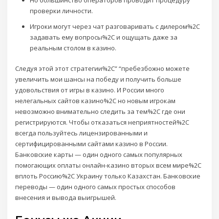
проверки личности.
Игроки могут через чат разговаривать с дилером%2C
задавать ему вопросы%2C и ощущать даже за
реальным столом в казино.
Следуя этой этот стратегии%2C” “пребезбожно можете
увеличить мои шансы на победу и получить больше
удовольствия от игры в казино. И России много
нелегальных сайтов казино%2C но новым игрокам
невозможно внимательно следить за тем%2C где они
регистрируются. Чтобы отказаться неприятностей%2C
всегда пользуйтесь лицензированными и
сертифицированными сайтами казино в России.
Банковские карты — один одного самых популярных
помогающих оплаты онлайн-казино вторых всем мире%2C
вплоть Россию%2C Украину только Казахстан. Банковские
переводы — один одного самых простых способов
внесения и вывода выигрышей.