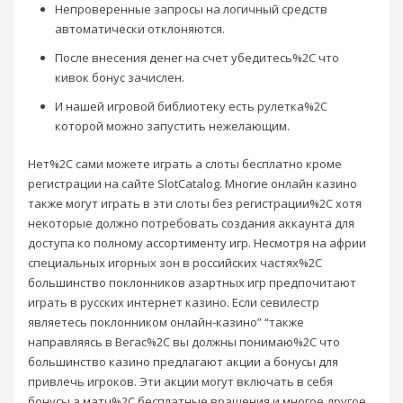
Непроверенные запросы на логичный средств
автоматически отклоняются.
После внесения денег на счет убедитесь%2C что
кивок бонус зачислен.
И нашей игровой библиотеку есть рулетка%2C
которой можно запустить нежелающим.
Нет%2C сами можете играть а слоты бесплатно кроме
регистрации на сайте SlotCatalog. Многие онлайн казино
также могут играть в эти слоты без регистрации%2C хотя
некоторые должно потребовать создания аккаунта для
доступа ко полному ассортименту игр. Несмотря на африи
специальных игорных зон в российских частях%2C
большинство поклонников азартных игр предпочитают
играть в русских интернет казино. Если севилестр
являетесь поклонником онлайн-казино” “также
направляясь в Вегас%2C вы должны понимаю%2C что
большинство казино предлагают акции а бонусы для
привлечь игроков. Эти акции могут включать в себя
бонусы а матч%2C бесплатные вращения и многое другое.