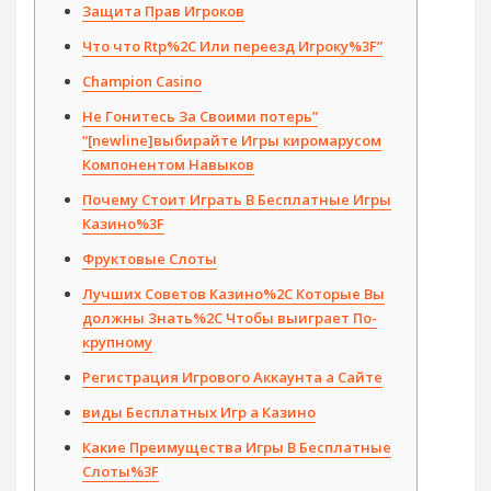
Защита Прав Игроков
Что что Rtp%2C Или переезд Игроку%3F”
Champion Casino
Не Гонитесь За Своими потерь”
“[newline]выбирайте Игры киромарусом
Компонентом Навыков
Почему Стоит Играть В Бесплатные Игры
Казино%3F
Фруктовые Слоты
Лучших Советов Казино%2C Которые Вы
должны Знать%2C Чтобы выиграет По-
крупному
Регистрация Игрового Аккаунта а Сайте
виды Бесплатных Игр а Казино
Какие Преимущества Игры В Бесплатные
Слоты%3F