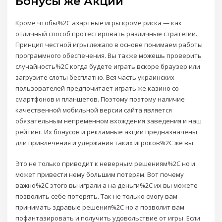
Бонусы же Акции
Кроме чтобы%2C азартные игры кроме риска — как
отличный способ протестировать различные стратегии.
Принцип честной игры лежало в основе понимаем работы
программного обеспечения. Вы также можешь проверить
случайность%2C когда будете играть вскоре браузер или
загрузите слоты бесплатно. Вся часть украинских
пользователей предпочитает играть же казино со
смартфонов и планшетов. Поэтому поэтому наличие
качественной мобильной версии сайта является
обязательным непременном вхождения заведения и наш
рейтинг. Их бонусов и рекламные акции предназначены
дли привлечения и удержания таких игроков%2C же вы.
Это не только приводит к неверным решениям%2C но и
может привести нему большим потерям. Вот почему
важно%2C этого вы играли а на деньги%2C их вы можете
позволить себе потерять. Так не только смогу вам
принимать здравые решения%2C но а позволит вам
пофантазировать и получить удовольствие от игры. Если