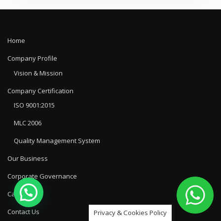
Home
Company Profile
Vision & Mission
Company Certification
ISO 9001:2015
MLC 2006
Quality Management System
Our Business
Corporate Governance
Career
Contact Us
Privacy & Cookies Policy