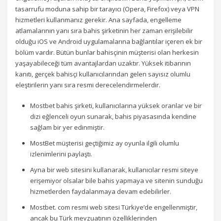
tasarrufu moduna sahip bir tarayıcı (Opera, Firefox) veya VPN
hizmetleri kullanmanız gerekir. Ana sayfada, engelleme
atlamalarının yanı sıra bahis şirketinin her zaman erişilebilir
olduğu iOS ve Android uygulamalarına bağlantılar içeren ek bir
bölüm vardır. Bütün bunlar bahisçinin müşterisi olan herkesin
yaşayabileceği tüm avantajlardan uzaktır. Yüksek itibarının
kanıtı, gerçek bahisçi kullanıcılarından gelen sayısız olumlu
eleştirilerin yanı sıra resmi derecelendirmelerdir.
Mostbet bahis şirketi, kullanıcılarına yüksek oranlar ve bir
dizi eğlenceli oyun sunarak, bahis piyasasında kendine
sağlam bir yer edinmiştir.
MostBet müşterisi geçtiğimiz ay oyunla ilgili olumlu
izlenimlerini paylaştı.
Ayna bir web sitesini kullanarak, kullanıcılar resmi siteye
erişemiyor olsalar bile bahis yapmaya ve sitenin sunduğu
hizmetlerden faydalanmaya devam edebilirler.
Mostbet. com resmi web sitesi Türkiye’de engellenmiştir,
ancak bu Türk mevzuatının özelliklerinden