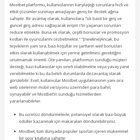
Mostbet platformu, kullanıcılarının karşılaştığı sorunlara hızlı ve
etkili çözümler sunmayı amaçlayan geniş bir destek ağına
sahiptir. Bir avantaj olarak, kullanıcılara ?ok basit bir giriş ve
güncel giriş adresi sağlayarak erişim i?in yaşanan sorunları
reduce etmekte. Buna ek olarak, çeşitli bonuslar ve promosyon
kodları ile oyuncularını cezbetmekte.” “[newline]Ancak, bu
teşviklerin yanı sıra, bazı koşullar ve şartların weil bonusları
etkin olarak kullanabilmek için yerine getirilmesi gerektiğini
unutmamak önemli. Öte yandan, platformun sunduğu müşteri
desteği, bazı kullanıcılar için sınırlı olabilmekte veya yavaş yanıt
verebilmekte ki bu da belirli durumlarda dezavantaj olarak
görülebilir. Evet, kullanıcılar Mostbet uygulamasının yanı sıra
web sitelerinin mobil versiyonu üzerinden para bahis
oynayabilir ve Mostbet’in sunduğu hizmetlerden
yararlanabilirler.
Bu ücretsiz döndürmelerle, potansiyel olarak bazı büyük
ödüller kazanmak için makaraları döndürebilirsiniz.
Mostbet, tüm dünyada popüler sporları içeren mükemmel
bir spor kitabına sahiptir.