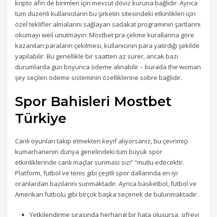
kripto afin de birimleri için mevcut döviz kuruna bağlıdır. Ayrıca
tüm düzenli kullanıcıların bu şirketin sitesindeki etkinlikleri için
özel teklifler almalarını sağlayan sadakat programının şartlarını
okumayı weil unutmayın. Mostbet pra çekme kurallarına göre
kazanılan paraların çekilmesi, kullanıcının para yatırdığı şekilde
yapılabilir. Bu genellikle bir saatten az sürer, ancak bazı
durumlarda gün boyunca ödeme alınabilir – burada the woman
şey seçilen ödeme sisteminin özelliklerine sobre bağlıdır.
Spor Bahisleri Mostbet
Türkiye
Canlı oyunları takip etmekten keyif alıyorsanız, bu çevrimiçi
kumarhanenin dünya genelindeki tüm büyük spor
etkinliklerinde canlı maçlar sunması sizi” “mutlu edecektir.
Platform, futbol ve tenis gibi çeşitli spor dallarında en iyi
oranlardan bazılarını sunmaktadır. Ayrıca basketbol, futbol ve
Amerikan futbolu gibi birçok başka seçenek de bulunmaktadır.
Yetkilendirme sırasında herhangi bir hata oluşursa, şifreyi