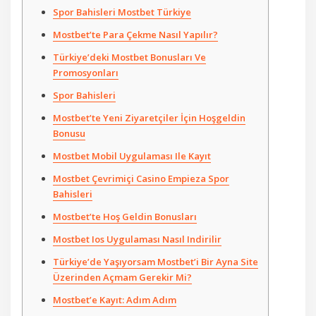
Spor Bahisleri Mostbet Türkiye
Mostbet’te Para Çekme Nasıl Yapılır?
Türkiye’deki Mostbet Bonusları Ve
Promosyonları
Spor Bahisleri
Mostbet’te Yeni Ziyaretçiler İçin Hoşgeldin
Bonusu
Mostbet Mobil Uygulaması Ile Kayıt
Mostbet Çevrimiçi Casino Empieza Spor
Bahisleri
Mostbet’te Hoş Geldin Bonusları
Mostbet Ios Uygulaması Nasıl Indirilir
Türkiye’de Yaşıyorsam Mostbet’i Bir Ayna Site
Üzerinden Açmam Gerekir Mi?
Mostbet’e Kayıt: Adım Adım