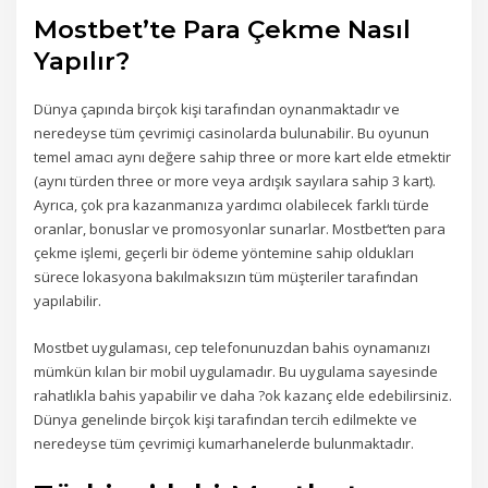
Mostbet’te Para Çekme Nasıl
Yapılır?
Dünya çapında birçok kişi tarafından oynanmaktadır ve
neredeyse tüm çevrimiçi casinolarda bulunabilir. Bu oyunun
temel amacı aynı değere sahip three or more kart elde etmektir
(aynı türden three or more veya ardışık sayılara sahip 3 kart).
Ayrıca, çok pra kazanmanıza yardımcı olabilecek farklı türde
oranlar, bonuslar ve promosyonlar sunarlar. Mostbet‘ten para
çekme işlemi, geçerli bir ödeme yöntemine sahip oldukları
sürece lokasyona bakılmaksızın tüm müşteriler tarafından
yapılabilir.
Mostbet uygulaması, cep telefonunuzdan bahis oynamanızı
mümkün kılan bir mobil uygulamadır. Bu uygulama sayesinde
rahatlıkla bahis yapabilir ve daha ?ok kazanç elde edebilirsiniz.
Dünya genelinde birçok kişi tarafından tercih edilmekte ve
neredeyse tüm çevrimiçi kumarhanelerde bulunmaktadır.