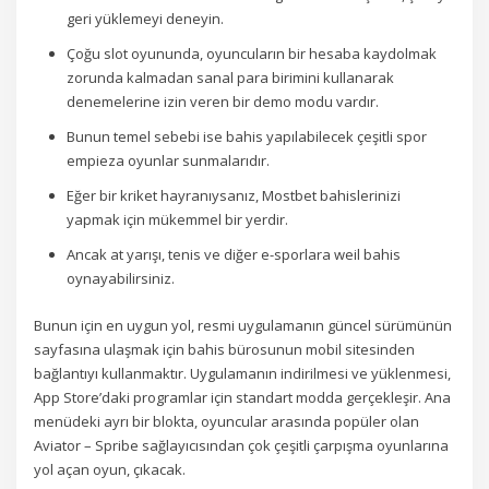
geri yüklemeyi deneyin.
Çoğu slot oyununda, oyuncuların bir hesaba kaydolmak
zorunda kalmadan sanal para birimini kullanarak
denemelerine izin veren bir demo modu vardır.
Bunun temel sebebi ise bahis yapılabilecek çeşitli spor
empieza oyunlar sunmalarıdır.
Eğer bir kriket hayranıysanız, Mostbet bahislerinizi
yapmak için mükemmel bir yerdir.
Ancak at yarışı, tenis ve diğer e-sporlara weil bahis
oynayabilirsiniz.
Bunun için en uygun yol, resmi uygulamanın güncel sürümünün
sayfasına ulaşmak için bahis bürosunun mobil sitesinden
bağlantıyı kullanmaktır. Uygulamanın indirilmesi ve yüklenmesi,
App Store’daki programlar için standart modda gerçekleşir. Ana
menüdeki ayrı bir blokta, oyuncular arasında popüler olan
Aviator – Spribe sağlayıcısından çok çeşitli çarpışma oyunlarına
yol açan oyun, çıkacak.