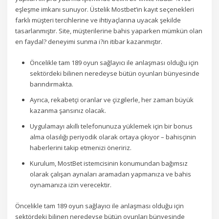
eşleşme imkanı sunuyor. Üstelik Mostbet’in kayıt seçenekleri
farklı müşteri tercihlerine ve ihtiyaçlarına uyacak şekilde
tasarlanmıştır. Site, müşterilerine bahis yaparken mümkün olan
en faydal? deneyimi sunma i?in itibar kazanmıştır.
Öncelikle tam 189 oyun sağlayıcı ile anlaşması olduğu için
sektördeki bilinen neredeyse bütün oyunları bünyesinde
barındırmakta.
Ayrıca, rekabetçi oranlar ve çizgilerle, her zaman büyük
kazanma şansınız olacak.
Uygulamayı akıllı telefonunuza yüklemek için bir bonus
alma olasılığı periyodik olarak ortaya çıkıyor – bahisçinin
haberlerini takip etmenizi öneririz.
Kurulum, MostBet istemcisinin konumundan bağımsız
olarak çalışan aynaları aramadan yapmanıza ve bahis
oynamanıza izin verecektir.
Öncelikle tam 189 oyun sağlayıcı ile anlaşması olduğu için
sektördeki bilinen neredeyse bütün oyunları bünyesinde