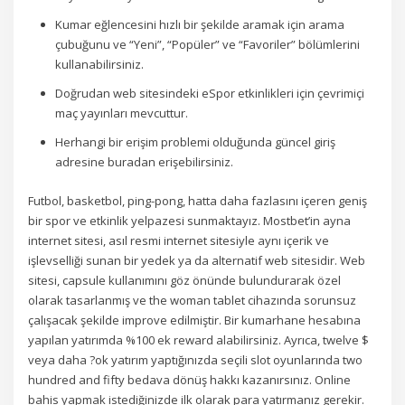
Kumar eğlencesini hızlı bir şekilde aramak için arama
çubuğunu ve “Yeni”, “Popüler” ve “Favoriler” bölümlerini
kullanabilirsiniz.
Doğrudan web sitesindeki eSpor etkinlikleri için çevrimiçi
maç yayınları mevcuttur.
Herhangi bir erişim problemi olduğunda güncel giriş
adresine buradan erişebilirsiniz.
Futbol, basketbol, ping-pong, hatta daha fazlasını içeren geniş
bir spor ve etkinlik yelpazesi sunmaktayız. Mostbet’in ayna
internet sitesi, asıl resmi internet sitesiyle aynı içerik ve
işlevselliği sunan bir yedek ya da alternatif web sitesidir. Web
sitesi, capsule kullanımını göz önünde bulundurarak özel
olarak tasarlanmış ve the woman tablet cihazında sorunsuz
çalışacak şekilde improve edilmiştir. Bir kumarhane hesabına
yapılan yatırımda %100 ek reward alabilirsiniz. Ayrıca, twelve $
veya daha ?ok yatırım yaptığınızda seçili slot oyunlarında two
hundred and fifty bedava dönüş hakkı kazanırsınız. Online
bahis yapmak istediğinizde ilk olarak para yatırmanız gerekir.