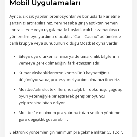
Mobil Uygulamaları
Ayrıca, sık sık yapılan promosyonlar ve bonuslarla kâr etme
şansınızı artırabilirsiniz. Yeni hesaba giriş yaptıktan hemen
sonra sitede veya uygulamada başlatılacak bir zamanlayıcı
yönlendirmeye yardımcı olacaktır. “Canli Casino” bölümünde
canlı krupiye veya sunucunun olduğu Mostbet oyna vardır.
Siteye üye olurken isminizi ya de uma kimlik bilgileriniz
vermeye gerek olmadığını fark etmişsinizdir.
Kumar alışkanlıklarınızın kontrolünü kaybettiğinizi
düşünüyorsanız, profesyonel yardım almanızı öneririz.
Mostbet’teki slot teklifleri, nostaljik bir dokunuşu çağdaş
oyun yeteneğiyle birleştirerek geniş bir oyuncu
yelpazesine hitap ediyor.
Mostbet’te minimum pra yatırma tutarı seçilen yönteme
göre değişiklik gösterebilir.
Elektronik yöntemler için minimum pra çekme miktarı 55 TL’dir,