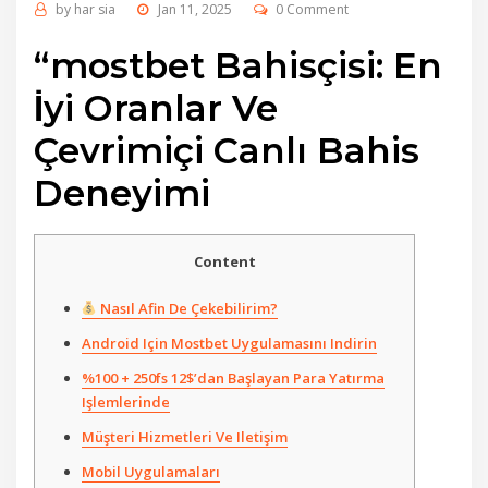
by
har sia
Jan 11, 2025
0 Comment
“mostbet Bahisçisi: En
İyi Oranlar Ve
Çevrimiçi Canlı Bahis
Deneyimi
Content
Nasıl Afin De Çekebilirim?
Android Için Mostbet Uygulamasını Indirin
%100 + 250fs 12$’dan Başlayan Para Yatırma
Işlemlerinde
Müşteri Hizmetleri Ve Iletişim
Mobil Uygulamaları