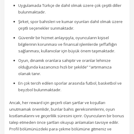
Uygulamada Türkçe de dahil olmak üzere çok çeşitli diller
bulunmaktadır.
Şirket, spor bahisleri ve kumar oyunları dahil olmak üzere
çeşitli seçenekler sunmaktadır.
Güvenilir bir hizmet anlayışıyla, oyuncuların kişisel
bilgilerinin korunması ve finansal işlemlerde şeffaflığın
sağlanması, kullanıcılar için büyük önem taşımaktadır.
Oyun, dinamik oranlara sahiptir ve oranlar lehinize
olduğunda kazancınızı hızlı bir şekilde” “artırmanıza
olanak tanır.
En çok tercih edilen sporlar arasında futbol, basketbol ve
beyzbol bulunmaktadır.
Ancak, her reward için geçerli olan şartlar ve koşulları
unutmamak önemlidir, bunlar bahis gereksinimlerini, oyun
kısıtlamalarını ve geçerlilik süresini içerir. Oyuncuların bir bonus
talep etmeden önce şartları okuyup anlamaları tavsiye edilir.
Profil bölümünüzdeki para çekme bölümüne gitmeniz ve