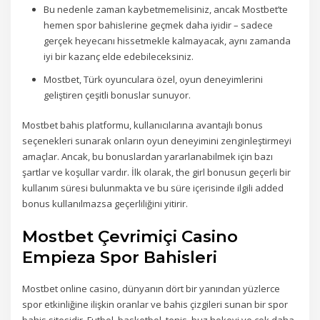
Bu nedenle zaman kaybetmemelisiniz, ancak Mostbet’te
hemen spor bahislerine geçmek daha iyidir – sadece
gerçek heyecanı hissetmekle kalmayacak, aynı zamanda
iyi bir kazanç elde edebileceksiniz.
Mostbet, Türk oyunculara özel, oyun deneyimlerini
geliştiren çeşitli bonuslar sunuyor.
Mostbet bahis platformu, kullanıcılarına avantajlı bonus
seçenekleri sunarak onların oyun deneyimini zenginleştirmeyi
amaçlar. Ancak, bu bonuslardan yararlanabilmek için bazı
şartlar ve koşullar vardır. İlk olarak, the girl bonusun geçerli bir
kullanım süresi bulunmakta ve bu süre içerisinde ilgili added
bonus kullanılmazsa geçerliliğini yitirir.
Mostbet Çevrimiçi Casino
Empieza Spor Bahisleri
Mostbet online casino, dünyanın dört bir yanından yüzlerce
spor etkinliğine ilişkin oranlar ve bahis çizgileri sunan bir spor
bahis sitesidir. Futbol, ​​basketbol, ​​tenis, buz hokeyi ve çok daha