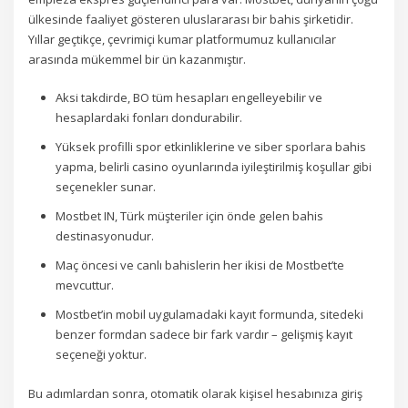
ülkesinde faaliyet gösteren uluslararası bir bahis şirketidir.
Yıllar geçtikçe, çevrimiçi kumar platformumuz kullanıcılar
arasında mükemmel bir ün kazanmıştır.
Aksi takdirde, BO tüm hesapları engelleyebilir ve
hesaplardaki fonları dondurabilir.
Yüksek profilli spor etkinliklerine ve siber sporlara bahis
yapma, belirli casino oyunlarında iyileştirilmiş koşullar gibi
seçenekler sunar.
Mostbet IN, Türk müşteriler için önde gelen bahis
destinasyonudur.
Maç öncesi ve canlı bahislerin her ikisi de Mostbet’te
mevcuttur.
Mostbet’in mobil uygulamadaki kayıt formunda, sitedeki
benzer formdan sadece bir fark vardır – gelişmiş kayıt
seçeneği yoktur.
Bu adımlardan sonra, otomatik olarak kişisel hesabınıza giriş