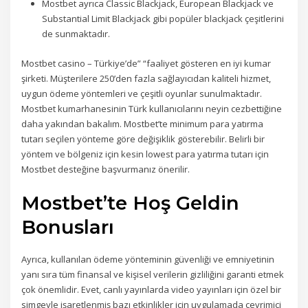
Mostbet ayrıca Classic Blackjack, European Blackjack ve
Substantial Limit Blackjack gibi popüler blackjack çeşitlerini
de sunmaktadır.
Mostbet casino – Türkiye’de” “faaliyet gösteren en iyi kumar
şirketi. Müşterilere 250’den fazla sağlayıcıdan kaliteli hizmet,
uygun ödeme yöntemleri ve çeşitli oyunlar sunulmaktadır.
Mostbet kumarhanesinin Türk kullanıcılarını neyin cezbettiğine
daha yakından bakalım. Mostbet’te minimum para yatırma
tutarı seçilen yönteme göre değişiklik gösterebilir. Belirli bir
yöntem ve bölgeniz için kesin lowest para yatırma tutarı için
Mostbet desteğine başvurmanız önerilir.
Mostbet’te Hoş Geldin
Bonusları
Ayrıca, kullanılan ödeme yönteminin güvenliği ve emniyetinin
yanı sıra tüm finansal ve kişisel verilerin gizliliğini garanti etmek
çok önemlidir. Evet, canlı yayınlarda video yayınları için özel bir
simgeyle işaretlenmiş bazı etkinlikler için uygulamada çevrimiçi