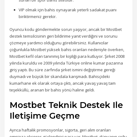
VIP olmak için bahis oynayarak yeterli sadakat puanı
biriktirmeniz gerekir.
Oyuncu kodu göndermekte sorun yaşıyor, ancak bir Mostbet
destek temsilcisinin geri bildirime yanıt verdiğini ve sorunu
çözmeye yardımcı olduğunu görebilirsiniz. Kullanıcılar
çoğunlukla Mostbet yüksek bahis oranları nedeniyle överken,
Mostbet kefil olan tanınmış bir kişiliği para kutluyor. Şirket 2008
yılında kuruldu ve 2009 yılında Türkiye online kumar pazarına
giriş yaptı. Bu süre zarfında şirket ismini değiştirme gereği
duymadı ve büyük bir skandala karışmadı. Bahisçideki
kumarhane ek olarak ortaya çıktı, ancak yavaş yavaş tam
teşekküllü, aranan bir bahis yönü haline geldi.
Mostbet Teknik Destek Ile
Iletişime Geçme
Ayrıca haftalık promosyonlar, sigorta, geri alım oranları
empieza ekspres güçlendirici para var. Mostbet, dünyanın çoğu