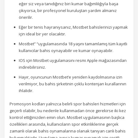
eğer siz veya tanıdığınız biri kumar bağımlılığıyla başa
çıkıyorsa, bir profesyonel kuruluştan yardım almanız
önerilir.
Eğer bir tenis hayranıysanız, Mostbet bahislerinizi yapmak
için ideal bir yer olacaktır.
Mostbet” “uygulamasında 18 yaşını tamamlamış tüm kayıtlı
kullanıcılar bahis oynayabilir ve kumar oynayabilir.
IOS için Mostbet uygulamasını resmi Apple mağazasından
indirebilirsiniz.
Hayır, oyuncunun Mostbet’e yeniden kaydolmasına izin
verilmiyor, bu bahis şirketinin çoklu kontenjan kurallarının
ihlalidir.
Promosyon kodları yalnızca belirli spor bahisleri hizmetleri için
geçerli olabilir, bu nedenle kullanmadan önce gerekirse iki kez
kontrol ettiğinizden emin olun. Mostbet uygulamasının başlıca
özellikleri arasında, kullanıcıların spor etkinliklerine gerçek
zamanlı olarak bahis oynamalarına olanak tanıyan canlı bahis
bulunmaktadır. Uygulama ayrıca kumar oynamak için çeşitli