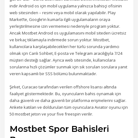
indir Android os için mobil uygulama yalnızca bahisçi ofisinin
web sitesinden – resmi veya mobil olarak yapılabilir. Play
Market’te, Google’ın kumarla ilgili uygulamaların oraya
yerleştirilmesine izin vermemesi nedeniyle program yoktur.
Ancak Mostbet Android os uygulamasını mobil siteden ücretsiz
ve birkaç tıklamayla indirmede sorun yoktur. Mostbet,
kullanıcılara karşılaşabilecekleri her türlü sorunda yardımcı
olmak için Canlı Sohbet, E-posta ve Telegram aracılığıyla 7/24
müşteri desteği sağlar. Ayrıca web sitesinde, kullanıcılara
sorularına hızlı çözümler sunmak için sık sorulan sorulara yanıt
veren kapsamlı bir SSS bölümü bulunmaktadır.
Şirket, Curacao tarafından verilen offshore lisansı altında
faaliyet göstermektedir. Bu, oyuncuların bahis oynamak için
daha güvenli ve daha güvenli bir platforma erişmelerini sağlar.
Ankete katılan ve doldurulan tüm oyunculara Aviator oyunu için
50 mostbet jeton ve your five freespin verilir.
Mostbet Spor Bahisleri