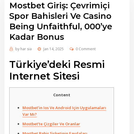
Mostbet Giriş: Çevrimiçi
Spor Bahisleri Ve Casino
Being Unfaithful, 000’ye
Kadar Bonus
by
har sia
Jan 14, 2025
0 Comment
Türkiye’deki Resmi
Internet Sitesi
Content
Mostbet’in Ios Ve Android Için Uygulamaları
Var Mı?
Mostbet’te Çizgiler Ve Oranlar
Mostbet Bahis Şirketinin Faydaları