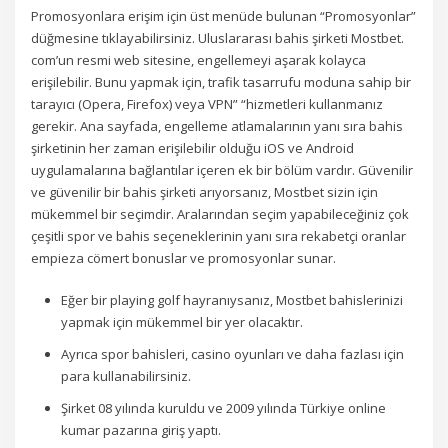
Promosyonlara erişim için üst menüde bulunan “Promosyonlar”
düğmesine tıklayabilirsiniz. Uluslararası bahis şirketi Mostbet.
com’un resmi web sitesine, engellemeyi aşarak kolayca
erişilebilir. Bunu yapmak için, trafik tasarrufu moduna sahip bir
tarayıcı (Opera, Firefox) veya VPN” “hizmetleri kullanmanız
gerekir. Ana sayfada, engelleme atlamalarının yanı sıra bahis
şirketinin her zaman erişilebilir olduğu iOS ve Android
uygulamalarına bağlantılar içeren ek bir bölüm vardır. Güvenilir
ve güvenilir bir bahis şirketi arıyorsanız, Mostbet sizin için
mükemmel bir seçimdir. Aralarından seçim yapabileceğiniz çok
çeşitli spor ve bahis seçeneklerinin yanı sıra rekabetçi oranlar
empieza cömert bonuslar ve promosyonlar sunar.
Eğer bir playing golf hayranıysanız, Mostbet bahislerinizi
yapmak için mükemmel bir yer olacaktır.
Ayrıca spor bahisleri, casino oyunları ve daha fazlası için
para kullanabilirsiniz.
Şirket 08 yılında kuruldu ve 2009 yılında Türkiye online
kumar pazarına giriş yaptı.