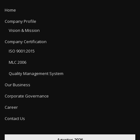
Home
Company Profile
Vision & Mission
Company Certification
ISO 9001:2015
MLC 2006
Quality Management System
Our Business
Corporate Governance
Career
Contact Us
Agustus 2026