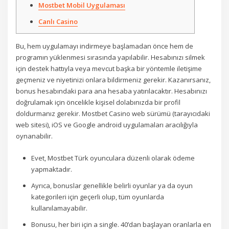
Mostbet Mobil Uygulaması
Canlı Casino
Bu, hem uygulamayı indirmeye başlamadan önce hem de
programın yüklenmesi sırasında yapılabilir. Hesabınızı silmek
için destek hattıyla veya mevcut başka bir yöntemle iletişime
geçmeniz ve niyetinizi onlara bildirmeniz gerekir. Kazanırsanız,
bonus hesabındaki para ana hesaba yatırılacaktır. Hesabınızı
doğrulamak için öncelikle kişisel dolabınızda bir profil
doldurmanız gerekir. Mostbet Casino web sürümü (tarayıcıdaki
web sitesi), iOS ve Google android uygulamaları aracılığıyla
oynanabilir.
Evet, Mostbet Türk oyunculara düzenli olarak ödeme
yapmaktadır.
Ayrıca, bonuslar genellikle belirli oyunlar ya da oyun
kategorileri için geçerli olup, tüm oyunlarda
kullanılamayabilir.
Bonusu, her biri için a single. 40’dan başlayan oranlarla en