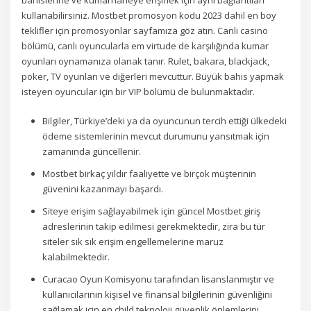
kullanabilirsiniz. Mostbet promosyon kodu 2023 dahil en boy
teklifler için promosyonlar sayfamıza göz atın. Canlı casino
bölümü, canlı oyuncularla em virtude de karşılığında kumar
oyunları oynamanıza olanak tanır. Rulet, bakara, blackjack,
poker, TV oyunları ve diğerleri mevcuttur. Büyük bahis yapmak
isteyen oyuncular için bir VIP bölümü de bulunmaktadır.
Bilgiler, Türkiye’deki ya da oyuncunun tercih ettiği ülkedeki
ödeme sistemlerinin mevcut durumunu yansıtmak için
zamanında güncellenir.
Mostbet birkaç yıldır faaliyette ve birçok müşterinin
güvenini kazanmayı başardı.
Siteye erişim sağlayabilmek için güncel Mostbet giriş
adreslerinin takip edilmesi gerekmektedir, zira bu tür
siteler sık sık erişim engellemelerine maruz
kalabilmektedir.
Curacao Oyun Komisyonu tarafından lisanslanmıştır ve
kullanıcılarının kişisel ve finansal bilgilerinin güvenliğini
sağlamak için en child teknoloji güvenlik önlemlerini