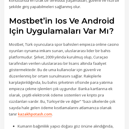
konusunda en ufak bir tereddüt yaşamadan, güvenli ve hızlı bir
şekilde giriş yapabilmeleri sağlanmış olur.
Mostbet’in Ios Ve Android
Için Uygulamaları Var Mı?
Mostbet, Türk oyunculara spor bahisleri empieza online casino
oyunları oynama imkanı sunan, uluslararası lider bir bahis
platformudur. Şirket, 2009 yılında kurulmuş olup, Curaçao
tarafından verilen uluslararası bir lisans altında faaliyet
göstermektedir. Bu de uma kullanıcılar için güvenli ve
düzenlenmiş bir ortam sunulmasını sağlar. Rakiplerle
karşılaştırıldığında, bu bahis şirketinin ofisinde para yatırma
empieza çekme işlemleri çok uygundur. Banka kartlarına ek
olarak, çeşitli elektronik ödeme sistemleri ve kripto pra
cüzdanları vardır. Bu, Türkiye’de ve diğer” “bazı ülkelerde çok
sayıda hale gelen ödeme kısıtlamalarını atlamanıza olanak
tanır
kazakhpotash.com
.
Kumarın bağımlılık yapıcı doğası göz önüne alındığında,