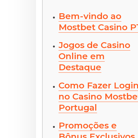
Bem-vindo ao
Mostbet Casino P
Jogos de Casino
Online em
Destaque
Como Fazer Logi
no Casino Mostbe
Portugal
Promoções e
Bônus Exclusivos