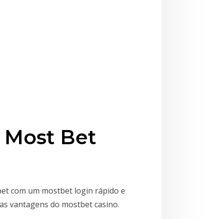
 Most Bet
bet com um mostbet login rápido e
as vantagens do mostbet casino.