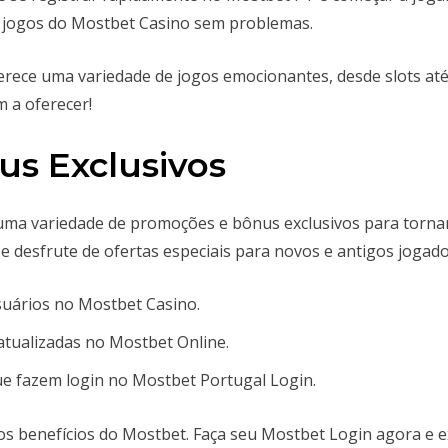
s jogos do Mostbet Casino sem problemas.
rece uma variedade de jogos emocionantes, desde slots até
 a oferecer!
s Exclusivos
ma variedade de promoções e bônus exclusivos para tornar
 desfrute de ofertas especiais para novos e antigos jogado
uários no Mostbet Casino.
tualizadas no Mostbet Online.
ue fazem login no Mostbet Portugal Login.
os benefícios do Mostbet. Faça seu Mostbet Login agora e 