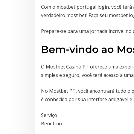
Com o mostbet portugal login, você terá 
verdadeiro most bet! Faça seu mostbet l
Prepare-se para uma jornada incrível no 
Bem-vindo ao Mos
O Mostbet Casino PT oferece uma experiê
simples e seguro, você terá acesso a uma
No Mostbet PT, você encontrará tudo o q
é conhecida por sua interface amigável e 
Serviço
Benefício