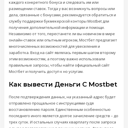
каждого конкретного бонуса и следовать им или
размещении ставок. Тогда у вас возникнуть вопросы или
дела, связанные с бонусами, рекомендуется обратиться и
службу поддержки букмекерской конторы Mostbet дли
получения дополнительной информации и помощи.
Независимо от того, перестанете ли вы новичком в мире
онлайн-ставок или опытным игроком, Мостбет предлагает
многочисленных возможностей для увеселения и
заработка. Вход на сайт являлась первым шагом второму
этим возможностям, а поэтому важно использовали
правильные запросы, чтобы найти официальный сайт
Мостбет и получить доступ к но услугам.
Как вывести Деньги С Mostbet
После подтверждения данных, на указанный адрес будет
отправлено прощальное с инструкциями судя
восстановлению пароля. Единственным особенностью
последнего иного является долгое зачисление средств – до
трех суток. И остальных случаях кварплату после запроса