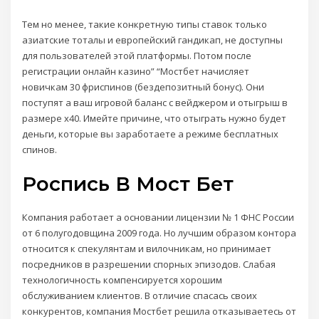
Тем но менее, такие конкретную типы ставок только
азиатские тоталы и европейский гандикап, не доступны
для пользователей этой платформы. Потом после
регистрации онлайн казино” “Мостбет начисляет
новичкам 30 фриспинов (бездепозитный бонус). Они
поступят а ваш игровой баланс с вейджером и отыгрыш в
размере х40. Имейте причине, что отыграть нужно будет
деньги, которые вы заработаете а режиме бесплатных
спинов.
Роспись В Мост Бет
Компания работает а основании лицензии № 1 ФНС России
от 6 полугодовщина 2009 года. Но лучшим образом контора
относится к спекулянтам и вилочникам, но принимает
посредников в разрешении спорных эпизодов. Слабая
технологичность компенсируется хорошим
обслуживанием клиентов. В отличие спасась своих
конкурентов, компания Мостбет решила отказываетесь от