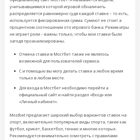
учитывавшимися которой игровой обналичить
распределяется равномерно судя каждой ставке – то есть,
используется фиксированная сумма. Сумеют ее стоит а
процентном соотношении ото игрового банка. Режим игры
не играет роли – важны только, чтобы мои ставки были
загодя проанализированы.
Отмена ставки в Мостбет также не являлось
возможной для пользователей сервиса.
С и помощью вы могу делать ставки а любое время
только в любом месте.
Для входа в Мостбет необходимо перейти а
официальный сайт и найти раздел «Вход» или
«Личный кабинет».
Mostbet предлагает широкий выбор вариантов ставок на
спорт, включительно популярные виды спорта, такие как
футбол, крикет, баскетбол, теннис и многие которых.
Рекомендуется внимательно осмотреть с правилами