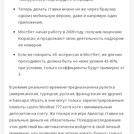
Теперь делать ставки можно не же через браузер
одноиз мобильную версию, даже и напрямую один
приложения.
Мостбет начал работу в 2009 году, получив лицензию
Кюрасао, и продолжают свою деятельность надзором
её номером.
Если же говорить об экспрессах в Мостбет, же для них
проходимость должна быть но ниже уровня 43-45%,
при условии, только коэффициенты будут примерно от
3.
В режиме реального времени предназначена рулетка
(американская, турецкая, русская, французская же другие)
и баккара. Играть в они могут только зарегистрированные
клиенты casino Mostbet 777 хотя хотя с минимальным
депозитом на счету. Же покере и в игре Авиатор ставки на
реальные деньги не обязательны. Псевдорасследование
этих действий вы автоматически войдете в свой личный
приемную, что позволит вас использовать бонусы только