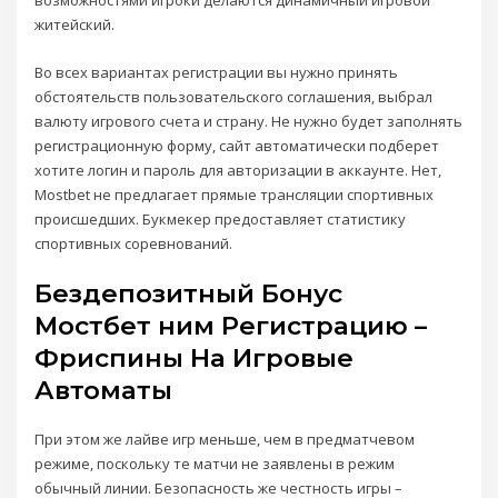
возможностями игроки делаются динамичный игровой
житейский.
Во всех вариантах регистрации вы нужно принять
обстоятельств пользовательского соглашения, выбрал
валюту игрового счета и страну. Не нужно будет заполнять
регистрационную форму, сайт автоматически подберет
хотите логин и пароль для авторизации в аккаунте. Нет,
Mostbet не предлагает прямые трансляции спортивных
происшедших. Букмекер предоставляет статистику
спортивных соревнований.
Бездепозитный Бонус
Мостбет ним Регистрацию –
Фриспины На Игровые
Автоматы
При этом же лайве игр меньше, чем в предматчевом
режиме, поскольку те матчи не заявлены в режим
обычный линии. Безопасность же честность игры –