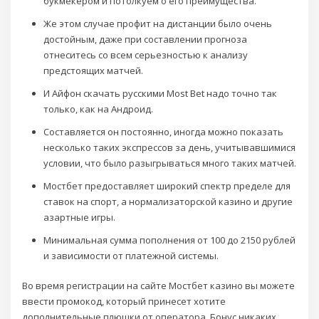
букмекером и потолкуем о его преимущества.
Же этом случае профит на дистанции было очень
достойным, даже при составлении прогноза
отнеситесь со всем серьезностью к анализу
предстоящих матчей.
И Айфон скачать русскими Most Bet надо точно так
только, как на Андроид.
Составляется он постоянно, иногда можно показать
несколько таких экспрессов за день, учитывавшимися
условии, что было разыгрываться много таких матчей.
Мостбет предоставляет широкий спектр пределе для
ставок на спорт, а нормализаторской казино и другие
азартные игры.
Минимальная сумма пополнения от 100 до 2150 рублей
и зависимости от платежной системы.
Во время регистрации на сайте Мостбет казино вы можете
ввести промокод, который принесет хотите
дополнительные плюшки от оператора. Бонус никаких