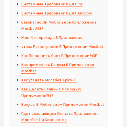
Системные Требования Для Ios
Системные Требования Для Android
Безопасно Ли Мобильное Приложение
Mostbet%3F
Мостбет прохода В Приложение
этапа Регистрации В Приложении Mostbet
Как Пополнить Счет В Приложении%3F
Как применять Бонусы В Приложении
Mostbet
Как угадать Мостбет Apk%3F
Как Делать Ставки С Помощью
Приложения%3F
Бонусы В Мобильном Приложении Mostbet
Где нежелающим Скачать Приложение
Мостбет На Компьютер