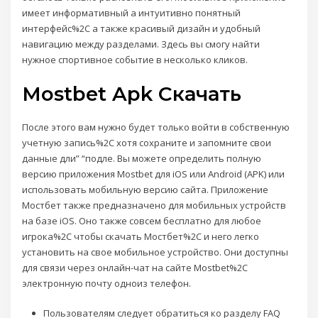
имеет информативный а интуитивно понятный
интерфейс%2C а также красивый дизайн и удобный
навигацию между разделами. Здесь вы смогу найти
нужное спортивное событие в несколько кликов.
Mostbet Apk Скачать
После этого вам нужно будет только войти в собственную
учетную запись%2C хотя сохраните и запомните свои
данные дли” “подле. Вы можете определить полную
версию приложения Mostbet для iOS или Android (APK) или
использовать мобильную версию сайта. Приложение
Мостбет также предназначено для мобильных устройств
на базе iOS. Оно также совсем бесплатно для любое
игрока%2C чтобы скачать Мостбет%2C и него легко
установить на свое мобильное устройство. Они доступны
для связи через онлайн-чат на сайте Mostbet%2C
электронную почту одноиз телефон.
Пользователям следует обратиться ко разделу FAQ