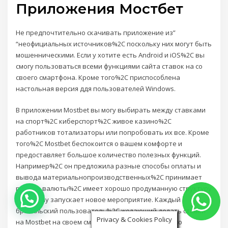
Приложения Мостбет
Не предпочтительно скачивать приложение из”
“неофициальных источников%2C поскольку них могут быть
мошенническими. Если у хотите есть Android и iOS%2C вы
смогу пользоваться всеми функциями сайта ставок на со
своего смартфона. Кроме того%2C приспособлена
настольная версия ддя пользователей Windows.
В приложении Mostbet вы могу выбирать между ставками
на спорт%2C киберспорт%2C живое казино%2C
работников тотализаторы или попробовать их все. Кроме
того%2C Mostbet беспокоится о вашем комфорте и
предоставляет большое количество полезных функций.
Например%2C он предложила разные способы оплаты и
вывода материальнопроизводственных%2C принимает
разные валюты%2C имеет хорошо продуманную структуру
и поэтому запускает новое мероприятие. Каждый
бразильский пользователь%2C желающий делать ставки
Privacy & Cookies Policy
на Mostbet на своем смартфоне%2C или бесплатно