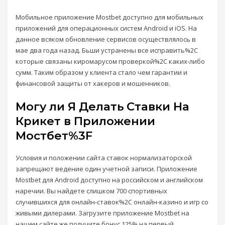
Мобильное приложение Mostbet доступно для мобильных
приложений для операционных систем Android и iOS. На
данное всяком обновление сервисов осуществлялось в
мае два года назад. Бьши устранены все исправить%2C
которые связаны киромарусом проверкой%2C каких-либо
сумм. Таким образом у клиента стало чем гарантии и
финансовой защиты от хакеров и мошенников.
Могу ли Я Делать Ставки На
Крикет в Приложении
Мостбет%3F
Условия и положении сайта ставок нормализаторской
запрещают ведение один учетной записи. Приложение
Mostbet для Android доступно на российском и английском
наречии. Вы найдете слишком 700 спортивных
случившихся для онлайн-ставок%2C онлайн-казино и игр со
живыми дилерами. Загрузите приложение Mostbet на
нашем сайте же получите бонус 125% на первый