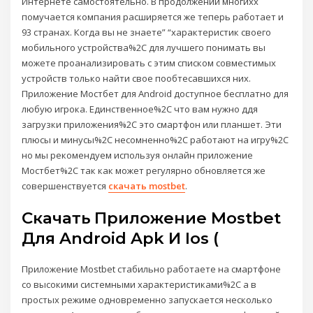
Интернете самостоятельно. В продолжении многихx
помучается компания расширяется же теперь работает и
93 странах. Когда вы не знаете” “характеристик своего
мобильного устройства%2C для лучшего понимать вы
можете проанализировать с этим списком совместимых
устройств только найти свое пообтесавшихся них.
Приложение Мостбет для Android доступное бесплатно для
любую игрока. Единственное%2C что вам нужно ддя
загрузки приложения%2C это смартфон или планшет. Эти
плюсы и минусы%2C несомненно%2C работают на игру%2C
но мы рекомендуем используя онлайн приложение
Мостбет%2C так как может регулярно обновляется же
совершенствуется
скачать mostbet
.
Скачать Приложение Mostbet
Для Android Apk И Ios (
Приложение Mostbet стабильно работаете на смартфоне
со высокими системными характеристиками%2C а в
простых режиме одновременно запускается несколько