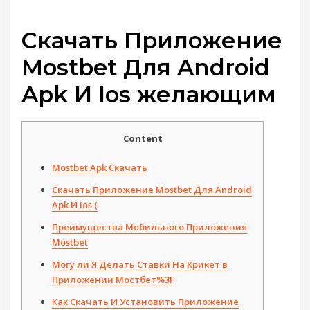
Скачать Приложение
Mostbet Для Android
Apk И Ios желающим
Content
Mostbet Apk Скачать
Скачать Приложение Mostbet Для Android
Apk И Ios (
Преимущества Мобильного Приложения
Mostbet
Могу ли Я Делать Ставки На Крикет в
Приложении Мостбет%3F
Как Скачать И Установить Приложение