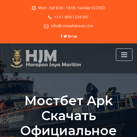
Skip
Mon - Sat 8.00 - 18.00. Sunday CLOSED
to
content
+14 1-800-1234-567
info@consultstreet.com
Мостбет Apk
Скачать
Официальное