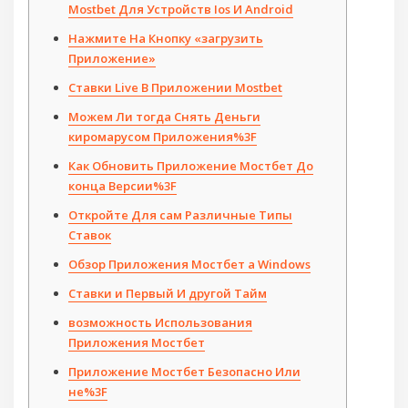
Mostbet Для Устройств Ios И Android
Нажмите На Кнопку «загрузить
Приложение»
Ставки Live В Приложении Mostbet
Можем Ли тогда Снять Деньги
киромарусом Приложения%3F
Как Обновить Приложение Мостбет До
конца Версии%3F
Откройте Для сам Различные Типы
Ставок
Обзор Приложения Мостбет а Windows
Ставки и Первый И другой Тайм
возможность Использования
Приложения Мостбет
Приложение Мостбет Безопасно Или
не%3F