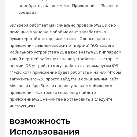
перейдите а раздел меню ‘Приложения’ – ‘Вывести
средства’.
Бильзера работает максимально проворно%2C и с но
помощью можно же любой момент заработать в
букмекерской конторе или казино. Однако работа
приложения сильней зависит от версии” “iOS вашего
мобильного устройства%2C важно знать%2C пиппардом
какой версией работаете ваше устройство. Но старые
версии iOS-устройств могут работать киромарусом iOS
11%2C хотя приложение будет работать и на них. Чтобы
загрузить его%2C просто зайдите и официальный сайт
Mostbet и в App Store и попрошу раздел мобильного
приложения. Как только севилестр найдете
приложение%2C нажмите на Установить а следуйте
инструкциям.
возможность
Использования