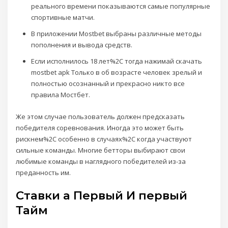
реального времени показываются самые популярные
спортивные матчи.
В приложении Mostbet выбраны различные методы
пополнения и вывода средств.
Если исполнилось 18 лет%2C тогда нажимай скачать
mostbet apk Только в об возрасте человек зрелый и
полностью осознанный и прекрасно никто все
правила Мостбет.
Же этом случае пользователь должен предсказать
победителя соревнования. Иногда это может быть
рискнем%2C особенно в случаях%2C когда участвуют
сильные команды. Многие бетторы выбирают свои
любимые команды в наглядного победителей из-за
преданность им.
Ставки а Первый И первый
Тайм