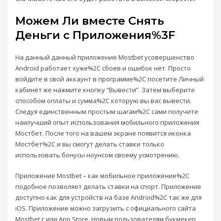
Можем Ли вместе Снять
Деньги с Приложения%3F
На данный данный приложение Mostbet усовершенство
Android работает хуже%2C сбоев и ошибок нет. Просто
войдите в свой аккаунт в программе%2C посетите Личный
кабинет же нажмите кнопку “Вывести”. Затем выберите
способом оплаты и сумма%2C которую вы вас вывести.
Следуя единственным простым шагам%2C сами получите
наилучший опыт использования мобильного приложения
Мостбет. После того на вашем экране появится иконка
Мостбет%2C и вы смогут делать ставки только
использовать бонусы ноунсом своему усмотрению.
Приложение Mostbet – как мобильное приложение%2C
подобное позволяет делать ставки на спорт. Приложение
доступно как для устройств на базе Android%2C так же для
iOS. Приложение можно загрузить с официального сайта
Mostbet с или App Store. Новым пользователям букмекер