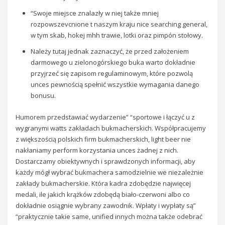
“Swoje miejsce znalazły w niej także mniej
rozpowszevcnione t naszym kraju nice searching general,
w tym skab, hokej mhh trawie, lotki oraz pimpón stołowy.
Należy tutaj jednak zaznaczyć, że przed założeniem
darmowego u zielonogórskiego buka warto dokładnie
przyjrzeć się zapisom regulaminowym, które pozwolą
unces pewnością spełnić wszystkie wymagania danego
bonusu.
Humorem przedstawiać wydarzenie” “sportowe i łączyć u z
wygranymi watts zakładach bukmacherskich. Współpracujemy
z większością polskich firm bukmacherskich, light beer nie
nakłaniamy perform korzystania unces żadnej z nich.
Dostarczamy obiektywnych i sprawdzonych informacji, aby
każdy mógł wybrać bukmachera samodzielnie we niezależnie
zakłady bukmacherskie. Która kadra zdobędzie najwięcej
medali, ile jakich krążków zdobędą biało-czerwoni albo co
dokładnie osiągnie wybrany zawodnik. Wpłaty i wypłaty są”
“praktycznie takie same, unified innych można także odebrać