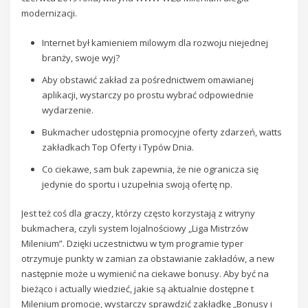
modernizacji.
Internet był kamieniem milowym dla rozwoju niejednej
branży, swoje wyj?
Aby obstawić zakład za pośrednictwem omawianej
aplikacji, wystarczy po prostu wybrać odpowiednie
wydarzenie.
Bukmacher udostępnia promocyjne oferty zdarzeń, watts
zakładkach Top Oferty i Typów Dnia.
Co ciekawe, sam buk zapewnia, że nie ogranicza się
jedynie do sportu i uzupełnia swoją ofertę np.
Jest też coś dla graczy, którzy często korzystają z witryny
bukmachera, czyli system lojalnościowy „Liga Mistrzów
Milenium”. Dzięki uczestnictwu w tym programie typer
otrzymuje punkty w zamian za obstawianie zakładów, a new
następnie może u wymienić na ciekawe bonusy. Aby być na
bieżąco i actually wiedzieć, jakie są aktualnie dostępne t
Milenium promocje, wystarczy sprawdzić zakładkę „Bonusy i