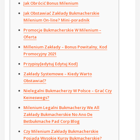
Jak Obrócić Bonus Milenium
Jak Obstawiać Zakłady Bukmacherskie
Milenium On-line? Mini-poradnik
Promocje Bukmacherskie W Milenium –
Oferta
Millenium Zakłady – Bonus Powitalny, Kod
Promocyjny 2021
Przypisy[edytuj Edytuj Kod]
Zakłady Systemowe – Kiedy Warto
Obstawiać?
Nielegalni Bukmacherzy W Polsce – Grać Czy
Keineswegs?
Milenium Legalni Bukmacherzy We All
Zakłady Bukmacherskie No Ano De
Betbukmache Pad Corp Blog
Czy Milenium Zakłady Bukmacherskie
Posiada Wysokie Kursy Bukmacherskie?