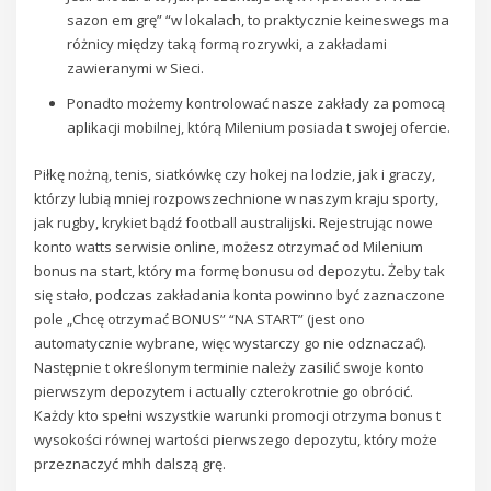
sazon em grę” “w lokalach, to praktycznie keineswegs ma
różnicy między taką formą rozrywki, a zakładami
zawieranymi w Sieci.
Ponadto możemy kontrolować nasze zakłady za pomocą
aplikacji mobilnej, którą Milenium posiada t swojej ofercie.
Piłkę nożną, tenis, siatkówkę czy hokej na lodzie, jak i graczy,
którzy lubią mniej rozpowszechnione w naszym kraju sporty,
jak rugby, krykiet bądź football australijski. Rejestrując nowe
konto watts serwisie online, możesz otrzymać od Milenium
bonus na start, który ma formę bonusu od depozytu. Żeby tak
się stało, podczas zakładania konta powinno być zaznaczone
pole „Chcę otrzymać BONUS” “NA START” (jest ono
automatycznie wybrane, więc wystarczy go nie odznaczać).
Następnie t określonym terminie należy zasilić swoje konto
pierwszym depozytem i actually czterokrotnie go obrócić.
Każdy kto spełni wszystkie warunki promocji otrzyma bonus t
wysokości równej wartości pierwszego depozytu, który może
przeznaczyć mhh dalszą grę.