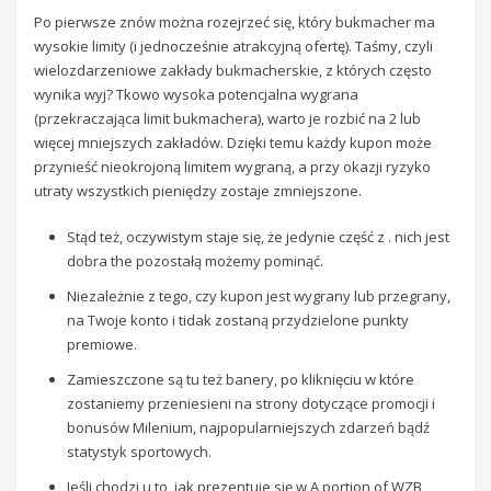
Po pierwsze znów można rozejrzeć się, który bukmacher ma
wysokie limity (i jednocześnie atrakcyjną ofertę). Taśmy, czyli
wielozdarzeniowe zakłady bukmacherskie, z których często
wynika wyj? Tkowo wysoka potencjalna wygrana
(przekraczająca limit bukmachera), warto je rozbić na 2 lub
więcej mniejszych zakładów. Dzięki temu każdy kupon może
przynieść nieokrojoną limitem wygraną, a przy okazji ryzyko
utraty wszystkich pieniędzy zostaje zmniejszone.
Stąd też, oczywistym staje się, że jedynie część z . nich jest
dobra the pozostałą możemy pominąć.
Niezależnie z tego, czy kupon jest wygrany lub przegrany,
na Twoje konto i tidak zostaną przydzielone punkty
premiowe.
Zamieszczone są tu też banery, po kliknięciu w które
zostaniemy przeniesieni na strony dotyczące promocji i
bonusów Milenium, najpopularniejszych zdarzeń bądź
statystyk sportowych.
Jeśli chodzi u to, jak prezentuje się w A portion of WZB