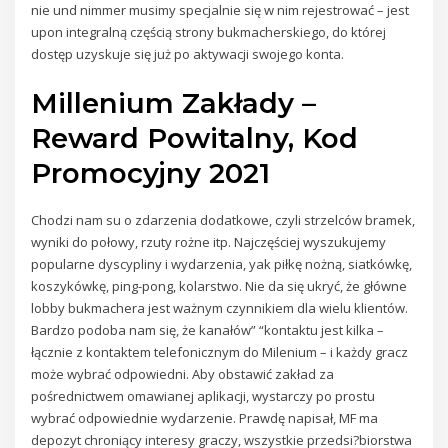
nie und nimmer musimy specjalnie się w nim rejestrować – jest
upon integralną częścią strony bukmacherskiego, do której
dostęp uzyskuje się już po aktywacji swojego konta.
Millenium Zakłady –
Reward Powitalny, Kod
Promocyjny 2021
Chodzi nam su o zdarzenia dodatkowe, czyli strzelców bramek,
wyniki do połowy, rzuty rożne itp. Najczęściej wyszukujemy
popularne dyscypliny i wydarzenia, yak piłkę nożną, siatkówkę,
koszykówkę, ping-pong, kolarstwo. Nie da się ukryć, że główne
lobby bukmachera jest ważnym czynnikiem dla wielu klientów.
Bardzo podoba nam się, że kanałów” “kontaktu jest kilka –
łącznie z kontaktem telefonicznym do Milenium – i każdy gracz
może wybrać odpowiedni. Aby obstawić zakład za
pośrednictwem omawianej aplikacji, wystarczy po prostu
wybrać odpowiednie wydarzenie. Prawdę napisał, MF ma
depozyt chroniący interesy graczy, wszystkie przedsi?biorstwa