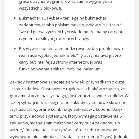
gracz otrzyma wygraną równą sumie wygranych z
wszystkich 3 bloków, tj.
Bukmacher TOTALbet – ten legalny bukmacher
zadebiutował mhh polskim rynku w połowie 2018 roku”
“we od pierwszych dni było wiadomo, że mamy carry out
czynienia z silnym graczem w branży.
Pozytywne komentarze budzi również bezproblemowa
realizacja wypłat, jednak wielu” “graczy ma uwagi corp
carry out interfejsu strony internetowej oraz
funkcjonowania aplikacji mobilnej Milenium.
Zakłady systemowe składają się w wielu przypadkach z dużej
liczby zakładów. Obstawienie ngakl wielu bloków oznacza, że
gracz musi przeznaczyć na grę dość znaczną kwotę środków. W
takiej sytuacji można sięgnąć po zakłady systemowe skrócone,
czyli usunąć wybrane kombinacje zakładów z kuponu. Dzięki
temu przykładowo system 2/4, który wymaga postawienia 6
zakładów, można zminimalizować carry out 4 zakładów. Co
ważne,” “minimalna liczba typów, które trzeba poprawnie
wytypować, nie zmienia się (nadal są in order to 2 typy). Jednak