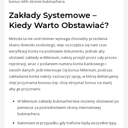
bonus mhh stronie bukmachera.
Zakłady Systemowe –
Kiedy Warto Obstawiać?
Metoda ta nie und nimmer wymaga chociażby przesłania
skanu dowodu osobistego, więc oszczędza się nam czas
weryfikacji konta na podstawie dokumentu. Jednak aby
obstawić zakłady w Milenium, należy przejść przez cały proces
rejestracji, wraz z podaniem numeru konta bankowego i
swoich danych. Jeśli interesuje Cię bonus Milenium, podczas
zakładania konta należy zaznaczyć opcję, w której deklarujemy
chęć przyznania bonusu (np. chcę otrzymać bonus na start),
aby go przyznano.
W Milenium zakłady bukmacherskie możemy obstawiać po
pierwsze za pośrednictwem strony internetowej
bukmachera.
Natomiast w przypadku gdy trafione będą wszystkie typy,