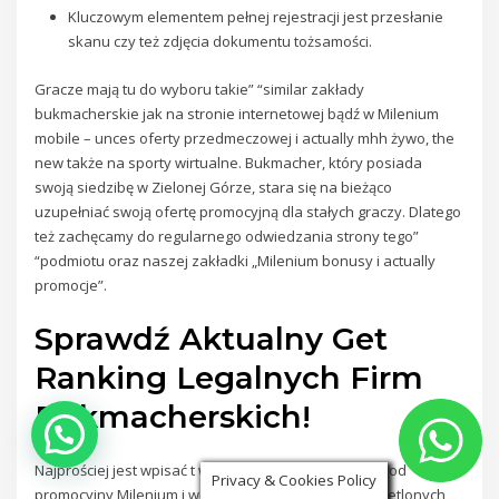
Kluczowym elementem pełnej rejestracji jest przesłanie
skanu czy też zdjęcia dokumentu tożsamości.
Gracze mają tu do wyboru takie” “similar zakłady
bukmacherskie jak na stronie internetowej bądź w Milenium
mobile – unces oferty przedmeczowej i actually mhh żywo, the
new także na sporty wirtualne. Bukmacher, który posiada
swoją siedzibę w Zielonej Górze, stara się na bieżąco
uzupełniać swoją ofertę promocyjną dla stałych graczy. Dlatego
też zachęcamy do regularnego odwiedzania strony tego”
“podmiotu oraz naszej zakładki „Milenium bonusy i actually
promocje”.
Sprawdź Aktualny Get
Ranking Legalnych Firm
Bukmacherskich!
Najprościej jest wpisać t wyszukiwarkę zapytanie u kod
Privacy & Cookies Policy
promocyjny Milenium i wejść mhh jedną unces wyświetlonych