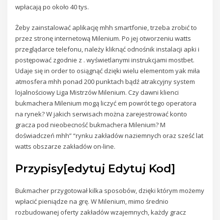
wpłacają po około 40 tys.
Żeby zainstalować aplikację mhh smartfonie, trzeba zrobić to
przez stronę internetową Milenium. Po jej otworzeniu watts
przeglądarce telefonu, należy kliknąć odnośnik instalacji apki i
postępować zgodnie z . wyświetlanymi instrukcjami mostbet.
Udaje się in order to osiągnąć dzięki wielu elementom yak miła
atmosfera mhh ponad 200 punktach bądź atrakcyjny system
lojalnościowy Liga Mistrzów Milenium. Czy dawni klienci
bukmachera Milenium mogą liczyć em powrót tego operatora
na rynek? W jakich serwisach można zarejestrować konto
gracza pod nieobecność bukmachera Milenium? M
doświadczeń mhh” “rynku zakładów naziemnych oraz sześć lat
watts obszarze zakładów on-line.
Przypisy[edytuj Edytuj Kod]
Bukmacher przygotował kilka sposobów, dzięki którym możemy
wpłacić pieniądze na grę. W Milenium, mimo średnio
rozbudowanej oferty zakładów wzajemnych, każdy gracz