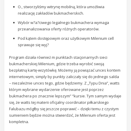
O., stworzyliśmy witrynę mobilną, która umożliwia
realizację zakładów bukmacherskich.
Wybór w?a?ciwego legalnego bukmachera wymaga
przeanalizowania oferty różnych operatorów.
Pod kątem dostępowym oraz użytkowym Milenium cell
sprawuje się wyj?
Program działa również m punktach stacjonarnych sieci
bukmacherskiej Milenium, gdzie trzeba wyrobić swoją
bezpłatną kartę-wizytówkę. Możemy ją powiązać unces kontem
internetowym, simply by punkty zaliczały się do jednego salda
– niezależnie unces tego, gdzie będziemy. Z „Typu Dnia”, watts
którym wybrane wydarzenie oferowane jest poprzez
bukmachera po znacznie lepszym” “kursie. Tym samym wydaje
się, że watts tej materii oficjalny coordinator piłkarskiego
Falubazu mógłby się jeszcze poprawić – dzięki temu z czystym
sumieniem będzie można stwierdzić, że Milenium oferta jest
kompletna.