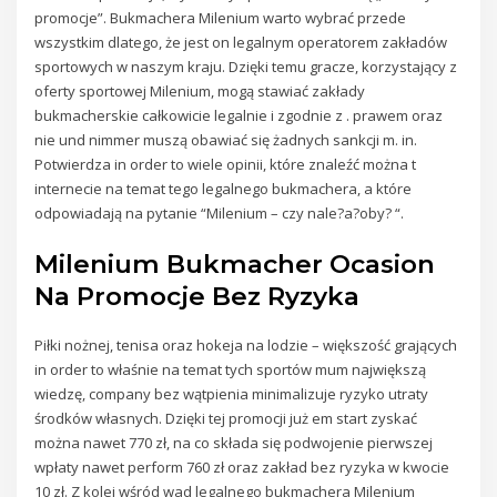
promocje”. Bukmachera Milenium warto wybrać przede
wszystkim dlatego, że jest on legalnym operatorem zakładów
sportowych w naszym kraju. Dzięki temu gracze, korzystający z
oferty sportowej Milenium, mogą stawiać zakłady
bukmacherskie całkowicie legalnie i zgodnie z . prawem oraz
nie und nimmer muszą obawiać się żadnych sankcji m. in.
Potwierdza in order to wiele opinii, które znaleźć można t
internecie na temat tego legalnego bukmachera, a które
odpowiadają na pytanie “Milenium – czy nale?a?oby? “.
Milenium Bukmacher Ocasion
Na Promocje Bez Ryzyka
Piłki nożnej, tenisa oraz hokeja na lodzie – większość grających
in order to właśnie na temat tych sportów mum największą
wiedzę, company bez wątpienia minimalizuje ryzyko utraty
środków własnych. Dzięki tej promocji już em start zyskać
można nawet 770 zł, na co składa się podwojenie pierwszej
wpłaty nawet perform 760 zł oraz zakład bez ryzyka w kwocie
10 zł. Z kolei wśród wad legalnego bukmachera Milenium