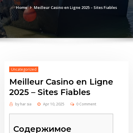
Home
Meilleur Casino en Ligne 2025 – Sites Fiables
Uncategorized
Meilleur Casino en Ligne
2025 – Sites Fiables
by
har sia
Apr 10, 2025
0 Comment
Содержимое