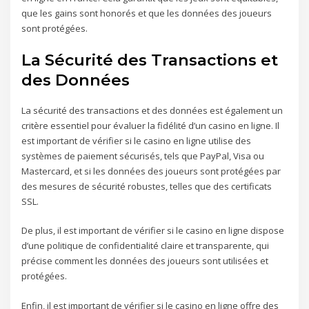
que les gains sont honorés et que les données des joueurs
sont protégées.
La Sécurité des Transactions et
des Données
La sécurité des transactions et des données est également un
critère essentiel pour évaluer la fidélité d’un casino en ligne. Il
est important de vérifier si le casino en ligne utilise des
systèmes de paiement sécurisés, tels que PayPal, Visa ou
Mastercard, et si les données des joueurs sont protégées par
des mesures de sécurité robustes, telles que des certificats
SSL.
De plus, il est important de vérifier si le casino en ligne dispose
d’une politique de confidentialité claire et transparente, qui
précise comment les données des joueurs sont utilisées et
protégées.
Enfin, il est important de vérifier si le casino en ligne offre des