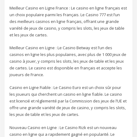
Meilleur Casino en Ligne France : Le casino en ligne français est
un choix populaire parmi les Français. Le Casino 777 est l’un
des meilleurs casinos en ligne français, offrant une grande
variété de jeux de casino, y compris les slots, les jeux de table
et les jeux de cartes.
Meilleur Casino en Ligne : Le Casino Betway est l’un des
casinos en ligne les plus populaires, avec plus de 1 000 jeux de
casino à jouer, y compris les slots, les jeux de table et les jeux
de cartes. Le casino est disponible en français et accepte les
joueurs de France.
Casino en Ligne Fiable : Le Casino Euro est un choix sûr pour
les joueurs qui cherchent un casino en ligne fiable. Le casino
est licencié et réglementé par la Commission des jeux de l’UE et
offre une grande variété de jeux de casino, y compris les slots,
les jeux de table et les jeux de cartes.
Nouveau Casino en Ligne : Le Casino Rizk est un nouveau
casino en ligne qui a rapidement gagné en popularité. Le