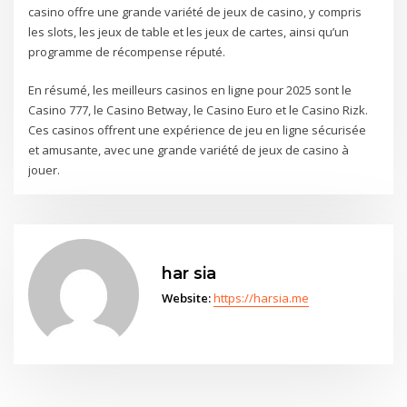
casino offre une grande variété de jeux de casino, y compris
les slots, les jeux de table et les jeux de cartes, ainsi qu’un
programme de récompense réputé.
En résumé, les meilleurs casinos en ligne pour 2025 sont le
Casino 777, le Casino Betway, le Casino Euro et le Casino Rizk.
Ces casinos offrent une expérience de jeu en ligne sécurisée
et amusante, avec une grande variété de jeux de casino à
jouer.
har sia
Website:
https://harsia.me