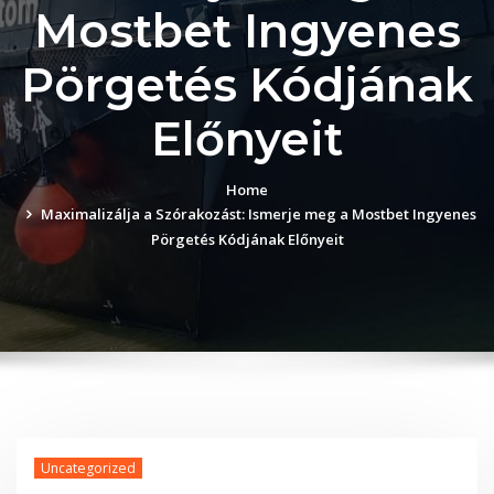
Mostbet Ingyenes
Pörgetés Kódjának
Előnyeit
Home
Maximalizálja a Szórakozást: Ismerje meg a Mostbet Ingyenes
Pörgetés Kódjának Előnyeit
Uncategorized