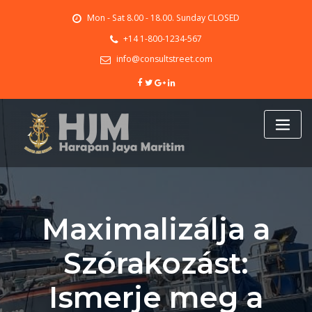
Skip
Mon - Sat 8.00 - 18.00. Sunday CLOSED
to
content
+14 1-800-1234-567
info@consultstreet.com
Maximalizálja a
Szórakozást:
Ismerje meg a