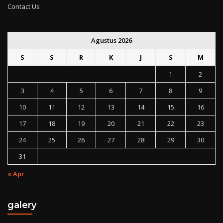
Contact Us
Agustus 2026
S
S
R
K
J
S
M
1
2
3
4
5
6
7
8
9
10
11
12
13
14
15
16
17
18
19
20
21
22
23
24
25
26
27
28
29
30
31
« Apr
galery