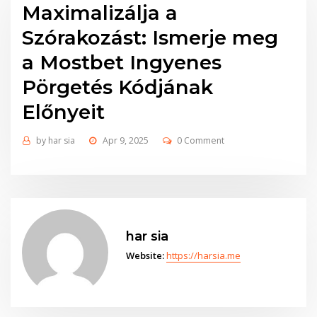
Maximalizálja a
Szórakozást: Ismerje meg
a Mostbet Ingyenes
Pörgetés Kódjának
Előnyeit
by
har sia
Apr 9, 2025
0 Comment
har sia
Website:
https://harsia.me